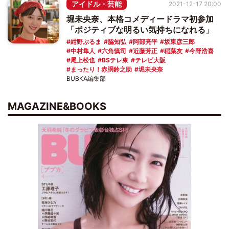
アイドル・芸能
2021-12-17 20:00
堀未央奈、本格コメディードラマ初参加
「ポジティブな明るい気持ちになれる」
紺野ぶるま
脇知弘
阿部亮平
坂東彦三郎
中村隼人
六角慎司
近藤芳正
稲葉友
今野浩喜
尾上松也
BSテレ東
テレビ大阪
まったり！赤胴鈴之助
堀未央奈
BUBKA編集部
MAGAZINE&BOOKS