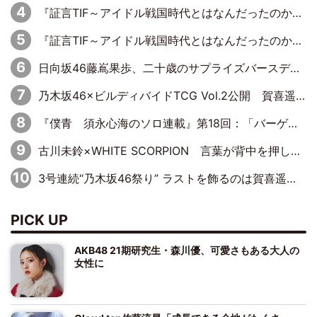
『証言TIF～アイドル戦国時代とはなんだったのか～』第8回：Negicco・Nao☆×Megu×Kaede「東京からオファーが来たのと、梨の皮剥きとどっちが大事なんだって」
『証言TIF～アイドル戦国時代とはなんだったのか～』第10回：さくら学院・武藤彩未×飯田らうら「正直、中3で辞めるというのを信じてなくて。そう言われてはいたけど、嘘でしょって」
日向坂46藤嶌果歩、二十歳のサプライズバースデーに大喜び「頼られる先輩になれるように努力していきたい」
乃木坂46×ビルディバイドTCG Vol.2公開 賀喜遥香＆田村真佑が『京まふ』ステージに登壇
『僕青 須永心海のソロ連載』第18回：「バーゲンセールハンターみうな inしまむら」編
古川未鈴×WHITE SCORPION 言葉が背中を押した“それぞれの決意”
3号連続“乃木坂46祭り” ラストを飾るのは賀喜遥香…5年ぶりの登場に「5年分大人になった私を見ていただけたら」
PICK UP
AKB48 21期研究生・森川優、可愛さもある大人の
女性に