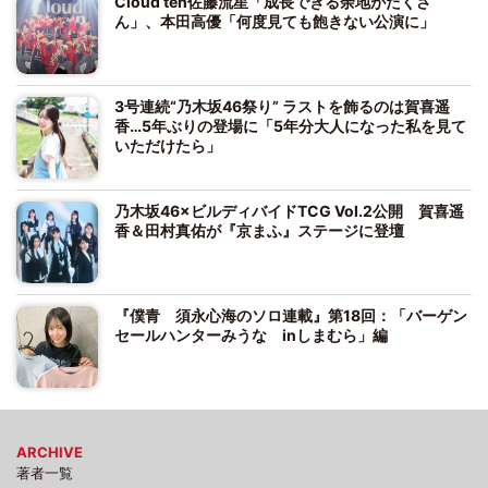
Cloud ten佐藤流星「成長できる余地がたくさ
ん」、本田高優「何度見ても飽きない公演に」
3号連続“乃木坂46祭り” ラストを飾るのは賀喜遥
香…5年ぶりの登場に「5年分大人になった私を見て
いただけたら」
乃木坂46×ビルディバイドTCG Vol.2公開 賀喜遥
香＆田村真佑が『京まふ』ステージに登壇
『僕青 須永心海のソロ連載』第18回：「バーゲン
セールハンターみうな inしまむら」編
ARCHIVE
著者一覧