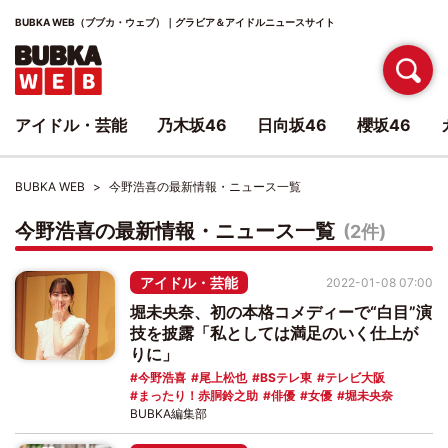
BUBKA WEB（ブブカ・ウェブ）｜グラビア＆アイドルニュースサイト
アイドル・芸能
乃木坂46
日向坂46
櫻坂46
BUBKA WEB
今野浩喜の最新情報・ニュース一覧
今野浩喜の最新情報・ニュース一覧
(2件)
アイドル・芸能
2022-01-08 07:00
堀未央奈、初の本格コメディーで“白目”演
技を披露「私としては満足のいく仕上が
りに」
今野浩喜
尾上松也
BSテレ東
テレビ大阪
まったり！赤胴鈴之助
俳優
女優
堀未央奈
BUBKA編集部