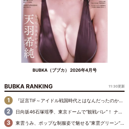
BUBKA（ブブカ） 2026年4月号
BUBKA RANKING
11:30更新
『証言TIF～アイドル戦国時代とはなんだったのか～』第6回：でんぱ組.inc・古川未鈴×相沢梨紗「『ハロプロやりたかったな』って言ったら、夢眠ねむさんに『てめえはでんぱ組．incなんだよ！』って肩パンされて(笑)」
日向坂46石塚瑶季、東京ドームで“観戦バレ”！ ナイツ・塙も認めた「巨人に詳しすぎるアイドル」は元VENUSスクール生で杉内コーチ推し⁉
東雲うみ、ポップな制服姿で魅せる“東雲グリーン”の正体