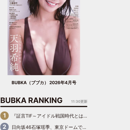
BUBKA（ブブカ） 2026年4月号
BUBKA RANKING
11:30更新
『証言TIF～アイドル戦国時代とはなんだったのか～』第6回：でんぱ組.inc・古川未鈴×相沢梨紗「『ハロプロやりたかったな』って言ったら、夢眠ねむさんに『てめえはでんぱ組．incなんだよ！』って肩パンされて(笑)」
日向坂46石塚瑶季、東京ドームで“観戦バレ”！ ナイツ・塙も認めた「巨人に詳しすぎるアイドル」は元VENUSスクール生で杉内コーチ推し⁉