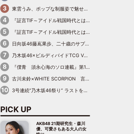
東雲うみ、ポップな制服姿で魅せる“東雲グリーン”の正体
『証言TIF～アイドル戦国時代とはなんだったのか～』第8回：Negicco・Nao☆×Megu×Kaede「東京からオファーが来たのと、梨の皮剥きとどっちが大事なんだって」
『証言TIF～アイドル戦国時代とはなんだったのか～』第10回：さくら学院・武藤彩未×飯田らうら「正直、中3で辞めるというのを信じてなくて。そう言われてはいたけど、嘘でしょって」
日向坂46藤嶌果歩、二十歳のサプライズバースデーに大喜び「頼られる先輩になれるように努力していきたい」
乃木坂46×ビルディバイドTCG Vol.2公開 賀喜遥香＆田村真佑が『京まふ』ステージに登壇
『僕青 須永心海のソロ連載』第18回：「バーゲンセールハンターみうな inしまむら」編
古川未鈴×WHITE SCORPION 言葉が背中を押した“それぞれの決意”
3号連続“乃木坂46祭り” ラストを飾るのは賀喜遥香…5年ぶりの登場に「5年分大人になった私を見ていただけたら」
PICK UP
AKB48 21期研究生・森川
優、可愛さもある大人の女