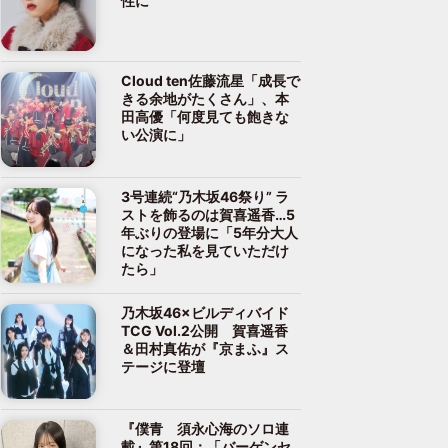
性に
Cloud ten佐藤流星「成長で
きる余地がたくさん」、本
田高優「何度見ても飽きな
い公演に」
3号連続“乃木坂46祭り” ラ
ストを飾るのは賀喜遥香…5
年ぶりの登場に「5年分大人
になった私を見ていただけ
たら」
乃木坂46×ビルディバイド
TCG Vol.2公開 賀喜遥香
＆田村真佑が『京まふ』ス
テージに登壇
『僕青 須永心海のソロ連
載』第18回：「バーゲンセ