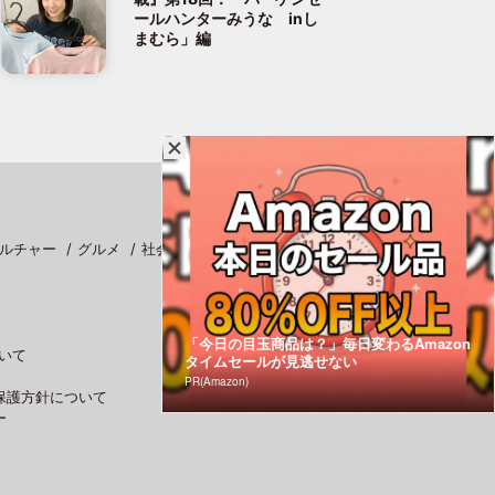
ールハンターみうな inし
まむら」編
ルチャー
グルメ
社会
スポーツ
「今日の目玉商品は？」毎日変わるAmazon
いて
タイムセールが見逃せない
PR(Amazon)
保護方針について
ー