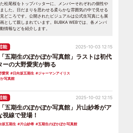
た松尾桜をトップバッターに、メンバーそれぞれの個性や
ました。日だまりを思わせる柔らかな雰囲気の中で見せる
見どころです。公開されたビジュアルは公式生写真にも展
として親しまれています。BUBKA WEBでは、各メンバ
動情報などを紹介します。
芸能
2025-10-03 12:15
6「五期生のぽかぽか写真館」ラストは初代
ターの大野愛実が飾る
野愛実
日向坂五期生
ジャーマンアイリス
ぽか写真館
芸能
2025-10-02 12:15
6「五期生のぽかぽか写真館」片山紗希がア
な視線で登場！
向坂五期生
片山紗希
五期生のぽかぽか写真館