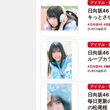
アイドル・
日向坂4
キっとさ
日向坂46
佐
BUBKA編集部
アイドル・
日向坂4
ループカ
日向坂46
鶴
BUBKA編集部
アイドル・
日向坂4
毎日更新
の松尾桜