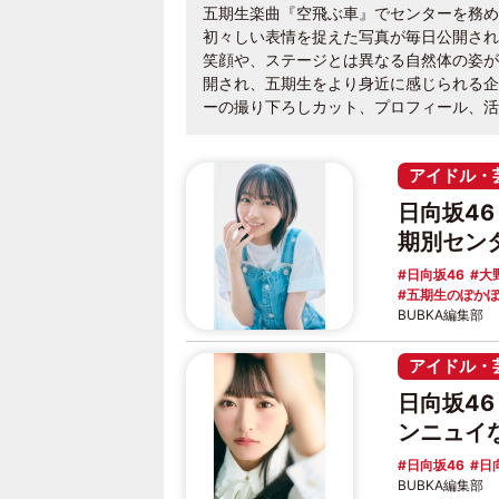
五期生楽曲『空飛ぶ車』でセンターを務め
初々しい表情を捉えた写真が毎日公開され
笑顔や、ステージとは異なる自然体の姿が
開され、五期生をより身近に感じられる企画
ーの撮り下ろしカット、プロフィール、活
アイドル・
日向坂4
期別セン
日向坂46
大
五期生のぽか
BUBKA編集部
アイドル・
日向坂4
ンニュイ
日向坂46
日
BUBKA編集部