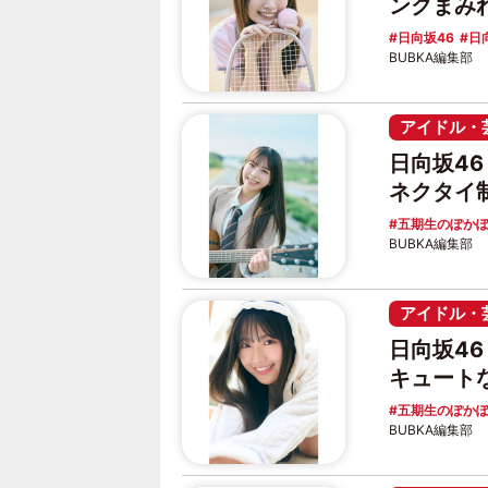
ンクまみ
日向坂46
日
BUBKA編集部
アイドル・
日向坂4
ネクタイ
五期生のぽか
BUBKA編集部
アイドル・
日向坂4
キュート
五期生のぽか
BUBKA編集部