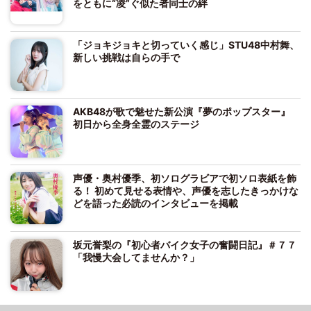
をともに“凌”ぐ似た者同士の絆
「ジョキジョキと切っていく感じ」STU48中村舞、
新しい挑戦は自らの手で
AKB48が歌で魅せた新公演『夢のポップスター』
初日から全身全霊のステージ
声優・奥村優季、初ソログラビアで初ソロ表紙を飾
る！ 初めて見せる表情や、声優を志したきっかけな
どを語った必読のインタビューを掲載
坂元誉梨の『初心者バイク女子の奮闘日記』＃７７
「我慢大会してませんか？」