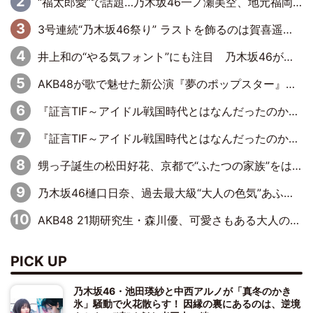
“福太郎愛”で話題…乃木坂46一ノ瀬美空、地元福岡『めんべい25周年トップサポーター』に就任
3号連続“乃木坂46祭り” ラストを飾るのは賀喜遥香…5年ぶりの登場に「5年分大人になった私を見ていただけたら」
井上和の“やる気フォント”にも注目 乃木坂46が挑んだ書道パフォーマンスの舞台裏
AKB48が歌で魅せた新公演『夢のポップスター』 初日から全身全霊のステージ
『証言TIF～アイドル戦国時代とはなんだったのか～』第6回：でんぱ組.inc・古川未鈴×相沢梨紗「『ハロプロやりたかったな』って言ったら、夢眠ねむさんに『てめえはでんぱ組．incなんだよ！』って肩パンされて(笑)」
『証言TIF～アイドル戦国時代とはなんだったのか～』第11回：私立恵比寿中学・真山りか×安本彩花「TIFで10年ぶりのキョンシーメイクをしたら、場を完全に引かせてしまって。時代が変わったんだなって」
甥っ子誕生の松田好花、京都で“ふたつの家族”をはしご！ “母”黒谷友香に見送られ、“父”松岡昌宏とはハシゴ酒
乃木坂46樋口日奈、過去最大級“大人の色気”あふれる入浴姿披露
AKB48 21期研究生・森川優、可愛さもある大人の女性に
PICK UP
乃木坂46・池田瑛紗と中西アルノが「真冬のかき
氷」騒動で火花散らす！ 因縁の裏にあるのは、逆境