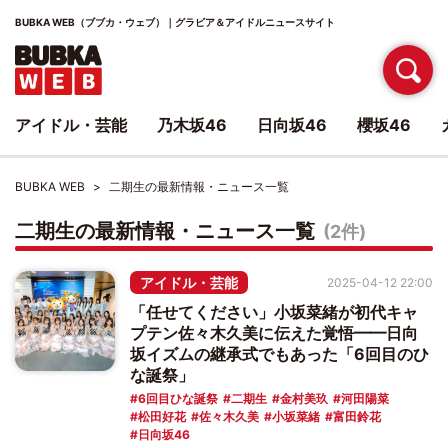
BUBKA WEB（ブブカ・ウェブ）｜グラビア＆アイドルニュースサイト
アイドル・芸能
乃木坂46
日向坂46
櫻坂46
BUBKA WEB
二期生の最新情報・ニュース一覧
二期生の最新情報・ニュース一覧
(2件)
アイドル・芸能
2025-04-12 22:00
「任せてください」小坂菜緒が初代キャ
プテン佐々木久美に伝えた覚悟━━日向
坂イズムの継承式でもあった「6回目のひ
な誕祭」
6回目ひな誕祭
二期生
金村美玖
河田陽菜
松田好花
佐々木久美
小坂菜緒
富田鈴花
日向坂46