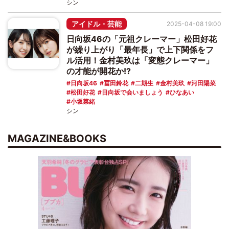
シン
アイドル・芸能
2025-04-08 19:00
日向坂46の「元祖クレーマー」松田好花
が繰り上がり「最年長」で上下関係をフ
ル活用！金村美玖は「変態クレーマー」
の才能が開花か!?
日向坂46
冨田鈴花
二期生
金村美玖
河田陽菜
松田好花
日向坂で会いましょう
ひなあい
小坂菜緒
シン
MAGAZINE&BOOKS