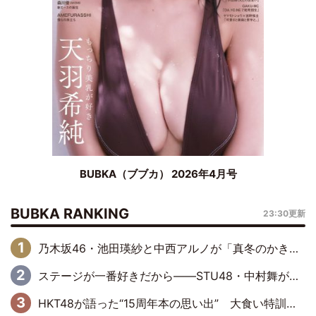
BUBKA（ブブカ） 2026年4月号
BUBKA RANKING
23:30更新
乃木坂46・池田瑛紗と中西アルノが「真冬のかき氷」騒動で火花散らす！ 因縁の裏にあるのは、逆境をともに“凌”ぐ似た者同士の絆
ステージが一番好きだから――STU48・中村舞が描く“これからの私”
HKT48が語った“15周年本の思い出” 大食い特訓・守護霊企画・制服グラビア…盛りだくさんの裏話