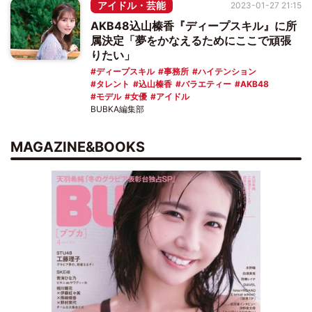
アイドル・芸能
2023-01-27 21:15
AKB48込山榛香『ディープスキル』に所
属決定「夢をかなえるためにここで頑張
りたい」
ディープスキル
事務所
ハイテンション
タレント
込山榛香
バラエティー
AKB48
モデル
女優
アイドル
BUBKA編集部
MAGAZINE&BOOKS