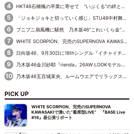
HKT48石橋颯の卒業に寄せて “いぶくる”の絆と後輩・龍頭綺音の決意
「ジョキジョキと切っていく感じ」STU48中村舞、新しい挑戦は自らの手で
プニプニ扇風機に騒然 乃木坂46“これいくら金”延長中は今回もわちゃわちゃ全開
WHITE SCORPION、完売のSUPERNOVA KAWASAKIで沸いた“着席型LIVE” 『BASE Live #16』昼公演リポート
日向坂46、9月30日に18thシングル『イチャイチャ虫』の発売決定！ フォーメーションは『日向坂で会いましょう』にて発表
乃木坂46金川紗耶『rienda』26AW LOOKモデルに就任
乃木坂46五百城茉央、ルームウエアでリラックス「今回のグラビアを見て成長を感じていただけるとうれしい」
PICK UP
WHITE SCORPION、完売のSUPERNOVA
KAWASAKIで沸いた“着席型LIVE” 『BASE Live
#16』昼公演リポート