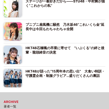
ステージが一番好きだから――STU48・中村舞が描
く“これからの私”
プニプニ扇風機に騒然 乃木坂46“これいくら金”延
長中は今回もわちゃわちゃ全開
HKT48石橋颯の卒業に寄せて “いぶくる”の絆と後
輩・龍頭綺音の決意
HKT48が語った“15周年本の思い出” 大食い特訓・
守護霊企画・制服グラビア…盛りだくさんの裏話
ARCHIVE
著者一覧