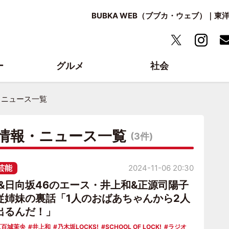
BUBKA WEB（ブブカ・ウェブ）｜
ー
グルメ
社会
・ニュース一覧
新情報・ニュース一覧
(3件)
芸能
2024-11-06 20:30
6&日向坂46のエース・井上和&正源司陽子
従姉妹の裏話「1人のおばあちゃんから2人
出るんだ！」
五百城茉央
井上和
乃木坂LOCKS!
SCHOOL OF LOCK!
ラジオ