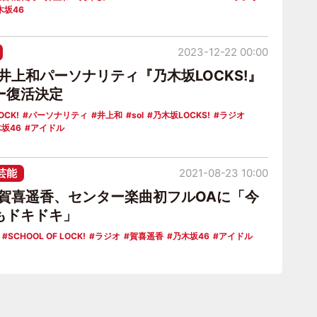
木坂46
2023-12-22 00:00
井上和パーソナリティ『乃木坂LOCKS!』
ー復活決定
OCK!
パーソナリティ
井上和
sol
乃木坂LOCKS!
ラジオ
坂46
アイドル
芸能
2021-08-23 10:00
6賀喜遥香、センター楽曲初フルOAに「今
もドキドキ」
SCHOOL OF LOCK!
ラジオ
賀喜遥香
乃木坂46
アイドル