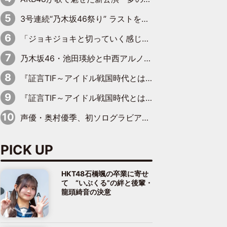
3号連続“乃木坂46祭り” ラストを飾るのは賀喜遥香…5年ぶりの登場に「5年分大人になった私を見ていただけたら」
「ジョキジョキと切っていく感じ」STU48中村舞、新しい挑戦は自らの手で
乃木坂46・池田瑛紗と中西アルノが「真冬のかき氷」騒動で火花散らす！ 因縁の裏にあるのは、逆境をともに“凌”ぐ似た者同士の絆
『証言TIF～アイドル戦国時代とはなんだったのか～』第11回：私立恵比寿中学・真山りか×安本彩花「TIFで10年ぶりのキョンシーメイクをしたら、場を完全に引かせてしまって。時代が変わったんだなって」
『証言TIF～アイドル戦国時代とはなんだったのか～』第6回：でんぱ組.inc・古川未鈴×相沢梨紗「『ハロプロやりたかったな』って言ったら、夢眠ねむさんに『てめえはでんぱ組．incなんだよ！』って肩パンされて(笑)」
声優・奥村優季、初ソログラビアで初ソロ表紙を飾る！ 初めて見せる表情や、声優を志したきっかけなどを語った必読のインタビューを掲載
PICK UP
HKT48石橋颯の卒業に寄せ
て “いぶくる”の絆と後輩・
龍頭綺音の決意