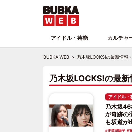
アイドル・芸能
カルチャ
BUBKA WEB
乃木坂LOCKS!の最新情報
乃木坂LOCKS!の最
アイドル・
乃木坂4
が奇跡の
も坂道が
正源司陽子