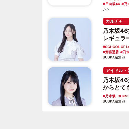
日向坂46
乃
シン
カルチャー
乃木坂46
レギュラ
SCHOOL OF L
賀喜遥香
乃木
BUBKA編集部
アイドル・
乃木坂4
からとて
乃木坂LOCKS!
BUBKA編集部