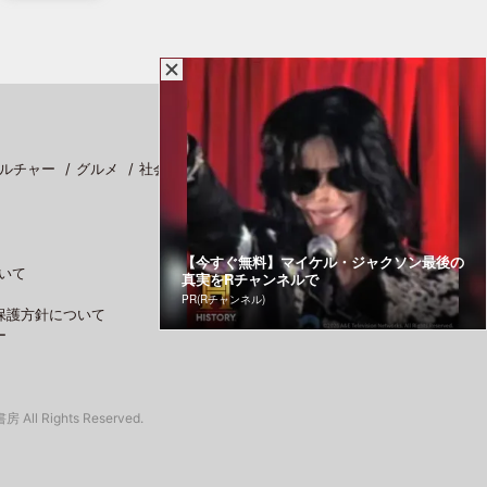
ルチャー
グルメ
社会
スポーツ
【今すぐ無料】マイケル・ジャクソン最後の
いて
真実をRチャンネルで
PR(Rチャンネル)
保護方針について
ー
 All Rights Reserved.