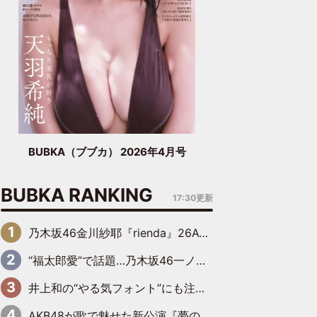
BUBKA（ブブカ） 2026年4月号
BUBKA RANKING
17:30更新
乃木坂46金川紗耶『rienda』26AW LOOKモデルに就任
“福太郎愛”で話題…乃木坂46一ノ瀬美空、地元福岡『めんべい25周年トップサポーター』に就任
井上和の“やる気フォント”にも注目 乃木坂46が挑んだ書道パフォーマンスの舞台裏
AKB48が歌で魅せた新公演『夢のポップスター』 初日から全身全霊のステージ