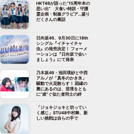
HKT48が語った“15周年本の
思い出” 大食い特訓・守護
霊企画・制服グラビア…盛り
だくさんの裏話
日向坂46、9月30日に18th
シングル『イチャイチャ
虫』の発売決定！ フォーメ
ーションは『日向坂で会い
ましょう』にて発表
乃木坂46・池田瑛紗と中西
アルノが「真冬のかき氷」
騒動で火花散らす！ 因縁の
裏にあるのは、逆境をとも
に“凌”ぐ似た者同士の絆
「ジョキジョキと切ってい
く感じ」STU48中村舞、新
しい挑戦は自らの手で