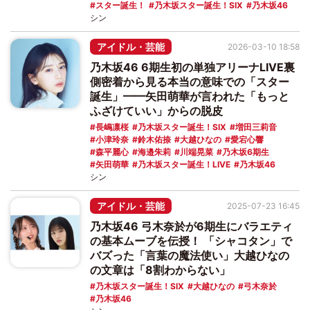
スター誕生！
乃木坂スター誕生！SIX
乃木坂46
シン
アイドル・芸能
2026-03-10 18:58
乃木坂46 6期生初の単独アリーナLIVE裏
側密着から見る本当の意味での「スター
誕生」━━矢田萌華が言われた「もっと
ふざけていい」からの脱皮
長嶋凛桜
乃木坂スター誕生！SIX
増田三莉音
小津玲奈
鈴木佑捺
大越ひなの
愛宕心響
森平麗心
海邉朱莉
川端晃菜
乃木坂6期生
矢田萌華
乃木坂スター誕生！LIVE
乃木坂46
シン
アイドル・芸能
2025-07-23 16:45
乃木坂46 弓木奈於が6期生にバラエティ
の基本ムーブを伝授！ 「シャコタン」で
バズった「言葉の魔法使い」大越ひなの
の文章は「8割わからない」
乃木坂スター誕生！SIX
大越ひなの
弓木奈於
乃木坂46