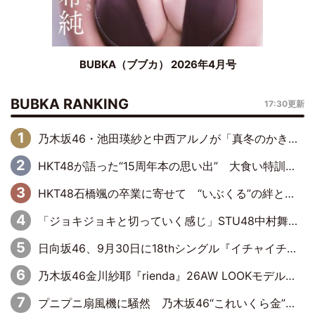
BUBKA（ブブカ） 2026年4月号
BUBKA RANKING
17:30更新
乃木坂46・池田瑛紗と中西アルノが「真冬のかき氷」騒動で火花散らす！ 因縁の裏にあるのは、逆境をともに“凌”ぐ似た者同士の絆
HKT48が語った“15周年本の思い出” 大食い特訓・守護霊企画・制服グラビア…盛りだくさんの裏話
HKT48石橋颯の卒業に寄せて “いぶくる”の絆と後輩・龍頭綺音の決意
「ジョキジョキと切っていく感じ」STU48中村舞、新しい挑戦は自らの手で
日向坂46、9月30日に18thシングル『イチャイチャ虫』の発売決定！ フォーメーションは『日向坂で会いましょう』にて発表
乃木坂46金川紗耶『rienda』26AW LOOKモデルに就任
プニプニ扇風機に騒然 乃木坂46“これいくら金”延長中は今回もわちゃわちゃ全開