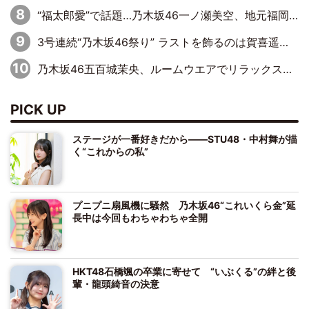
“福太郎愛”で話題…乃木坂46一ノ瀬美空、地元福岡『めんべい25周年トップサポーター』に就任
3号連続“乃木坂46祭り” ラストを飾るのは賀喜遥香…5年ぶりの登場に「5年分大人になった私を見ていただけたら」
乃木坂46五百城茉央、ルームウエアでリラックス「今回のグラビアを見て成長を感じていただけるとうれしい」
PICK UP
ステージが一番好きだから――STU48・中村舞が描
く“これからの私”
プニプニ扇風機に騒然 乃木坂46“これいくら金”延
長中は今回もわちゃわちゃ全開
HKT48石橋颯の卒業に寄せて “いぶくる”の絆と後
輩・龍頭綺音の決意