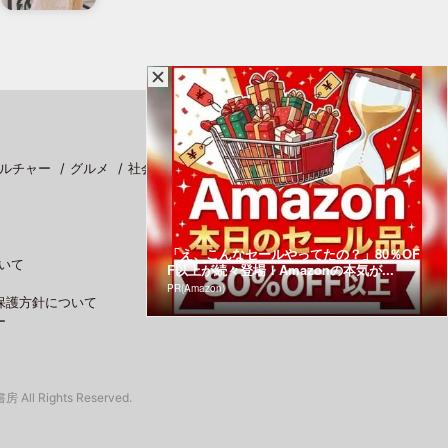
ルチャー
グルメ
社会
スポーツ
「え、こんなセールやってたの？」80％OF
いて
F以上が続々登場！Amazonの本気が...
PR(Amazon)
保護方針について
ー
 All Rights Reserved.