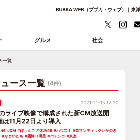
BUBKA WEB（ブブカ・ウェブ）｜
ー
グルメ
社会
ス一覧
ニュース一覧
(4件)
2021-11-15 12:30
6のライブ映像で構成された新CM放送開
は11月22日より導入
46
CM
ぱちんこ 乃木坂46
ハウス！
ロマンティックいか焼き
ン
かまいたち
霜降り明星
パチンコ
京楽