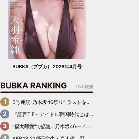
BUBKA（ブブカ） 2026年4月号
BUBKA RANKING
17:30更新
3号連続“乃木坂46祭り” ラストを飾るのは賀喜遥香…5年ぶりの登場に「5年分大人になった私を見ていただけたら」
『証言TIF～アイドル戦国時代とはなんだったのか～』第6回：でんぱ組.inc・古川未鈴×相沢梨紗「『ハロプロやりたかったな』って言ったら、夢眠ねむさんに『てめえはでんぱ組．incなんだよ！』って肩パンされて(笑)」
“福太郎愛”で話題…乃木坂46一ノ瀬美空、地元福岡『めんべい25周年トップサポーター』に就任
AKB48 21期研究生・森川優、可愛さもある大人の女性に