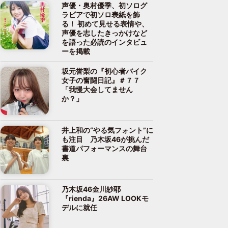
声優・奥村優季、初ソログ
ラビアで初ソロ表紙を飾
る！ 初めて見せる表情や、
声優を志したきっかけなど
を語った必読のインタビュ
ーを掲載
坂元誉梨の『初心者バイク
女子の奮闘日記』＃７７
「我慢大会してません
か？」
井上和の“やる気フォント”に
も注目 乃木坂46が挑んだ
書道パフォーマンスの舞台
裏
乃木坂46金川紗耶
『rienda』26AW LOOKモ
デルに就任