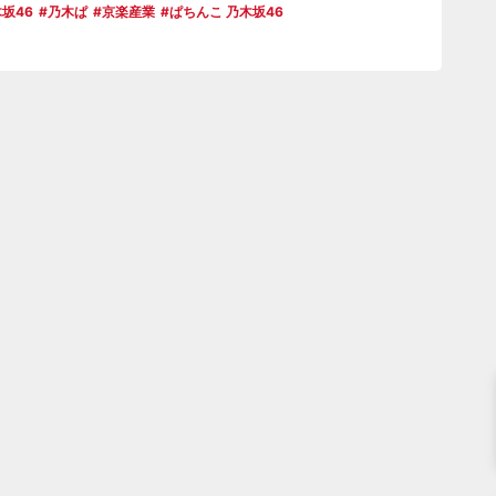
坂46
乃木ぱ
京楽産業
ぱちんこ 乃木坂46