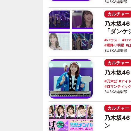
BUBKA編集部
カルチャー
乃木坂4
「ダンケ
ハウス！
ロ
霜降り明星
BUBKA編集部
カルチャー
乃木坂4
乃木ぱ
アイ
ロマンティッ
BUBKA編集部
カルチャー
乃木坂4
ン