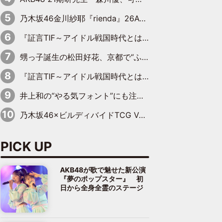
乃木坂46金川紗耶『rienda』26AW LOOKモデルに就任
『証言TIF～アイドル戦国時代とはなんだったのか～』第11回：私立恵比寿中学・真山りか×安本彩花「TIFで10年ぶりのキョンシーメイクをしたら、場を完全に引かせてしまって。時代が変わったんだなって」
甥っ子誕生の松田好花、京都で“ふたつの家族”をはしご！ “母”黒谷友香に見送られ、“父”松岡昌宏とはハシゴ酒
『証言TIF～アイドル戦国時代とはなんだったのか～』第10回：さくら学院・武藤彩未×飯田らうら「正直、中3で辞めるというのを信じてなくて。そう言われてはいたけど、嘘でしょって」
井上和の“やる気フォント”にも注目 乃木坂46が挑んだ書道パフォーマンスの舞台裏
乃木坂46×ビルディバイドTCG Vol.2公開 賀喜遥香＆田村真佑が『京まふ』ステージに登壇
PICK UP
AKB48が歌で魅せた新公演
『夢のポップスター』 初
日から全身全霊のステージ