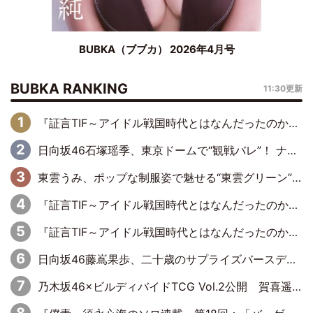
BUBKA（ブブカ） 2026年4月号
BUBKA RANKING
11:30更新
『証言TIF～アイドル戦国時代とはなんだったのか～』第6回：でんぱ組.inc・古川未鈴×相沢梨紗「『ハロプロやりたかったな』って言ったら、夢眠ねむさんに『てめえはでんぱ組．incなんだよ！』って肩パンされて(笑)」
日向坂46石塚瑶季、東京ドームで“観戦バレ”！ ナイツ・塙も認めた「巨人に詳しすぎるアイドル」は元VENUSスクール生で杉内コーチ推し⁉
東雲うみ、ポップな制服姿で魅せる“東雲グリーン”の正体
『証言TIF～アイドル戦国時代とはなんだったのか～』第8回：Negicco・Nao☆×Megu×Kaede「東京からオファーが来たのと、梨の皮剥きとどっちが大事なんだって」
『証言TIF～アイドル戦国時代とはなんだったのか～』第10回：さくら学院・武藤彩未×飯田らうら「正直、中3で辞めるというのを信じてなくて。そう言われてはいたけど、嘘でしょって」
日向坂46藤嶌果歩、二十歳のサプライズバースデーに大喜び「頼られる先輩になれるように努力していきたい」
乃木坂46×ビルディバイドTCG Vol.2公開 賀喜遥香＆田村真佑が『京まふ』ステージに登壇