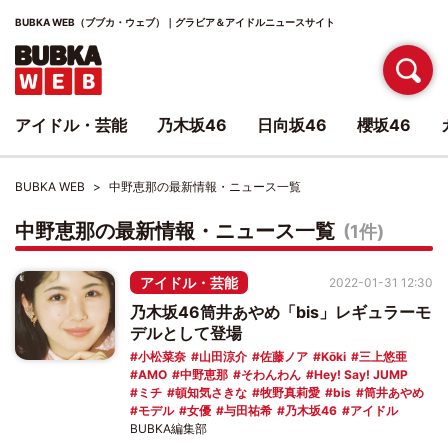
BUBKA WEB（ブブカ・ウェブ）｜グラビア＆アイドルニュースサイト
アイドル・芸能
乃木坂46
日向坂46
櫻坂46
BUBKA WEB
中野恵那の最新情報・ニュース一覧
中野恵那の最新情報・ニュース一覧
(1件)
アイドル・芸能
2022-01-31 12:30
乃木坂46筒井あやめ「bis」レギュラーモ
デルとして登場
小松菜奈
山田涼介
佐藤ノア
Kōki
三上悠亜
AMO
中野恵那
そわんわん
Hey! Say! JUMP
ミチ
頓知気さきな
牧野真莉愛
bis
筒井あやめ
モデル
女優
与田祐希
乃木坂46
アイドル
BUBKA編集部