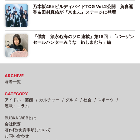
乃木坂46×ビルディバイドTCG Vol.2公開 賀喜遥
香＆田村真佑が『京まふ』ステージに登壇
『僕青 須永心海のソロ連載』第18回：「バーゲン
セールハンターみうな inしまむら」編
ARCHIVE
著者一覧
CATEGORY
アイドル・芸能
カルチャー
グルメ
社会
スポーツ
連載・コラム
BUBKA WEBとは
会社概要
著作権/免責事項について
お問い合わせ