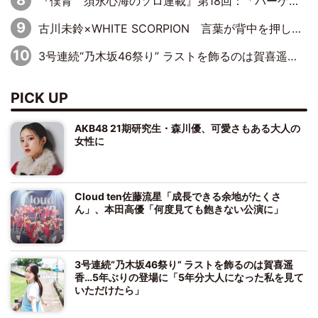
『僕青 須永心海のソロ連載』第18回：「バーゲンセールハンターみうな inしまむら」編
古川未鈴×WHITE SCORPION 言葉が背中を押した“それぞれの決意”
3号連続“乃木坂46祭り” ラストを飾るのは賀喜遥香…5年ぶりの登場に「5年分大人になった私を見ていただけたら」
PICK UP
AKB48 21期研究生・森川優、可愛さもある大人の
女性に
Cloud ten佐藤流星「成長できる余地がたくさ
ん」、本田高優「何度見ても飽きない公演に」
3号連続“乃木坂46祭り” ラストを飾るのは賀喜遥
香…5年ぶりの登場に「5年分大人になった私を見て
いただけたら」