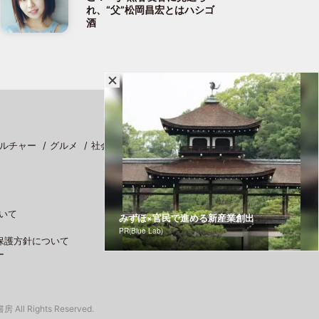
れ、“父”松岡昌宏とはハシゴ
酒
ルチャー
グルメ
社会
スポーツ
いて
みずほ×官民で進める新産業創出
PR(Blue Lab)
保護方針について
ー
 All Rights Reserved.