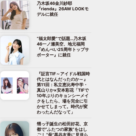
乃木坂46金川紗耶
『rienda』26AW LOOKモ
デルに就任
“福太郎愛”で話題…乃木坂
46一ノ瀬美空、地元福岡
『めんべい25周年トップサ
ポーター』に就任
『証言TIF～アイドル戦国時
代とはなんだったのか～』
第11回：私立恵比寿中学・
真山りか×安本彩花「TIFで
10年ぶりのキョンシーメイ
クをしたら、場を完全に引
かせてしまって。時代が変
わったんだなって」
甥っ子誕生の松田好花、京
都で“ふたつの家族”をはし
ご！ “母”黒谷友香に見送ら