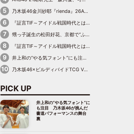
乃木坂46金川紗耶『rienda』26AW LOOKモデルに就任
『証言TIF～アイドル戦国時代とはなんだったのか～』第11回：私立恵比寿中学・真山りか×安本彩花「TIFで10年ぶりのキョンシーメイクをしたら、場を完全に引かせてしまって。時代が変わったんだなって」
甥っ子誕生の松田好花、京都で“ふたつの家族”をはしご！ “母”黒谷友香に見送られ、“父”松岡昌宏とはハシゴ酒
『証言TIF～アイドル戦国時代とはなんだったのか～』第10回：さくら学院・武藤彩未×飯田らうら「正直、中3で辞めるというのを信じてなくて。そう言われてはいたけど、嘘でしょって」
井上和の“やる気フォント”にも注目 乃木坂46が挑んだ書道パフォーマンスの舞台裏
乃木坂46×ビルディバイドTCG Vol.2公開 賀喜遥香＆田村真佑が『京まふ』ステージに登壇
PICK UP
井上和の“やる気フォント”に
も注目 乃木坂46が挑んだ
書道パフォーマンスの舞台
裏