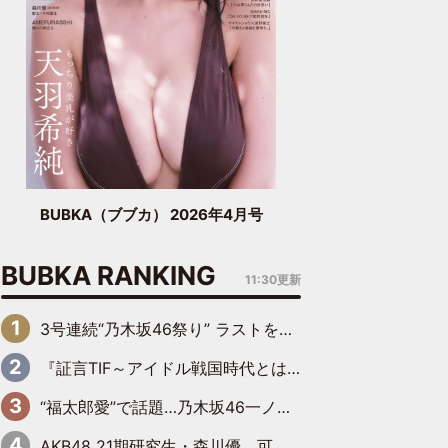
BUBKA（ブブカ） 2026年4月号
BUBKA RANKING
11:30更新
3号連続“乃木坂46祭り” ラストを飾るのは賀喜遥香…5年ぶりの登場に「5年分大人になった私を見ていただけたら」
『証言TIF～アイドル戦国時代とはなんだったのか～』第6回：でんぱ組.inc・古川未鈴×相沢梨紗「『ハロプロやりたかったな』って言ったら、夢眠ねむさんに『てめえはでんぱ組．incなんだよ！』って肩パンされて(笑)」
“福太郎愛”で話題…乃木坂46一ノ瀬美空、地元福岡『めんべい25周年トップサポーター』に就任
AKB48 21期研究生・森川優、可愛さもある大人の女性に