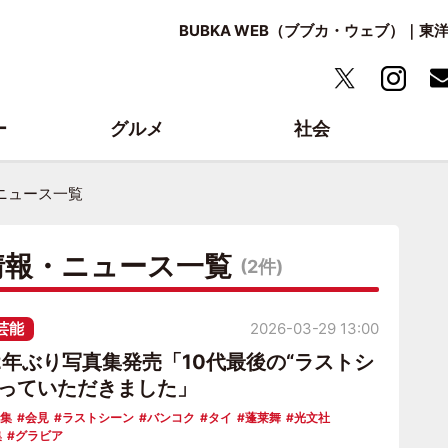
BUBKA WEB（ブブカ・ウェブ）｜
ー
グルメ
社会
ニュース一覧
情報・ニュース一覧
(2件)
芸能
2026-03-29 13:00
2年ぶり写真集発売「10代最後の“ラストシ
撮っていただきました」
真集
会見
ラストシーン
バンコク
タイ
蓬莱舞
光文社
集
グラビア