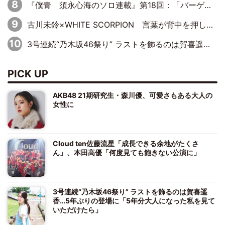
『僕青 須永心海のソロ連載』第18回：「バーゲンセールハンターみうな inしまむら」編
古川未鈴×WHITE SCORPION 言葉が背中を押した“それぞれの決意”
3号連続“乃木坂46祭り” ラストを飾るのは賀喜遥香…5年ぶりの登場に「5年分大人になった私を見ていただけたら」
PICK UP
AKB48 21期研究生・森川優、可愛さもある大人の
女性に
Cloud ten佐藤流星「成長できる余地がたくさ
ん」、本田高優「何度見ても飽きない公演に」
3号連続“乃木坂46祭り” ラストを飾るのは賀喜遥
香…5年ぶりの登場に「5年分大人になった私を見て
いただけたら」