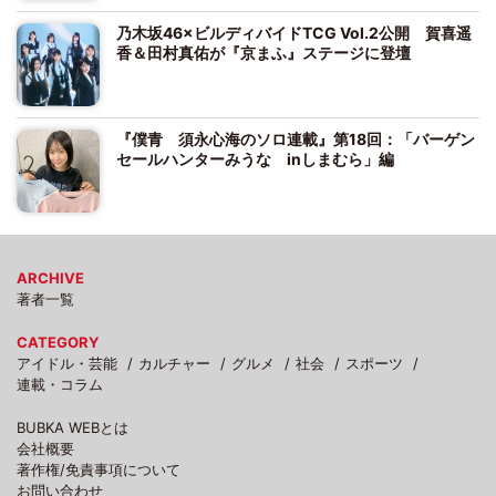
乃木坂46×ビルディバイドTCG Vol.2公開 賀喜遥
香＆田村真佑が『京まふ』ステージに登壇
『僕青 須永心海のソロ連載』第18回：「バーゲン
セールハンターみうな inしまむら」編
ARCHIVE
著者一覧
CATEGORY
アイドル・芸能
カルチャー
グルメ
社会
スポーツ
連載・コラム
BUBKA WEBとは
会社概要
著作権/免責事項について
お問い合わせ