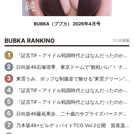
BUBKA（ブブカ） 2026年4月号
BUBKA RANKING
11:30更新
『証言TIF～アイドル戦国時代とはなんだったのか～』第6回：でんぱ組.inc・古川未鈴×相沢梨紗「『ハロプロやりたかったな』って言ったら、夢眠ねむさんに『てめえはでんぱ組．incなんだよ！』って肩パンされて(笑)」
日向坂46石塚瑶季、東京ドームで“観戦バレ”！ ナイツ・塙も認めた「巨人に詳しすぎるアイドル」は元VENUSスクール生で杉内コーチ推し⁉
東雲うみ、ポップな制服姿で魅せる“東雲グリーン”の正体
『証言TIF～アイドル戦国時代とはなんだったのか～』第8回：Negicco・Nao☆×Megu×Kaede「東京からオファーが来たのと、梨の皮剥きとどっちが大事なんだって」
『証言TIF～アイドル戦国時代とはなんだったのか～』第10回：さくら学院・武藤彩未×飯田らうら「正直、中3で辞めるというのを信じてなくて。そう言われてはいたけど、嘘でしょって」
日向坂46藤嶌果歩、二十歳のサプライズバースデーに大喜び「頼られる先輩になれるように努力していきたい」
乃木坂46×ビルディバイドTCG Vol.2公開 賀喜遥香＆田村真佑が『京まふ』ステージに登壇