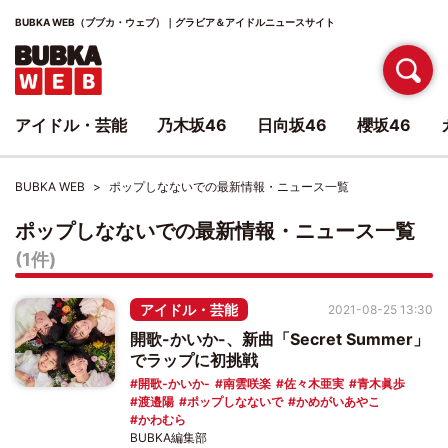
BUBKA WEB（ブブカ・ウェブ）｜グラビア＆アイドルニュースサイト
アイドル・芸能
乃木坂46
日向坂46
櫻坂46
BUBKA WEB
ポップしなないでの最新情報・ニュース一覧
ポップしなないでの最新情報・ニュース一覧
(1件)
アイドル・芸能
2021-08-25 13:30
開歌-かいか-、新曲「Secret Summer」
でラップに初挑戦
開歌-かいか-
南雲咲楽
佐々木亜実
青木眞歩
渡邉陽
ポップしなないで
かめがいあやこ
かわむら
BUBKA編集部