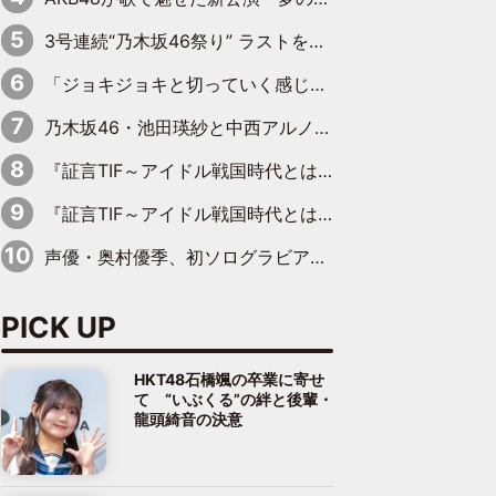
3号連続“乃木坂46祭り” ラストを飾るのは賀喜遥香…5年ぶりの登場に「5年分大人になった私を見ていただけたら」
「ジョキジョキと切っていく感じ」STU48中村舞、新しい挑戦は自らの手で
乃木坂46・池田瑛紗と中西アルノが「真冬のかき氷」騒動で火花散らす！ 因縁の裏にあるのは、逆境をともに“凌”ぐ似た者同士の絆
『証言TIF～アイドル戦国時代とはなんだったのか～』第11回：私立恵比寿中学・真山りか×安本彩花「TIFで10年ぶりのキョンシーメイクをしたら、場を完全に引かせてしまって。時代が変わったんだなって」
『証言TIF～アイドル戦国時代とはなんだったのか～』第6回：でんぱ組.inc・古川未鈴×相沢梨紗「『ハロプロやりたかったな』って言ったら、夢眠ねむさんに『てめえはでんぱ組．incなんだよ！』って肩パンされて(笑)」
声優・奥村優季、初ソログラビアで初ソロ表紙を飾る！ 初めて見せる表情や、声優を志したきっかけなどを語った必読のインタビューを掲載
PICK UP
HKT48石橋颯の卒業に寄せ
て “いぶくる”の絆と後輩・
龍頭綺音の決意