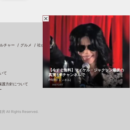
ルチャー
グルメ
社会
スポーツ
【今すぐ無料】マイケル・ジャクソン最後の
いて
真実をRチャンネルで
PR(Rチャンネル)
保護方針について
ー
 All Rights Reserved.