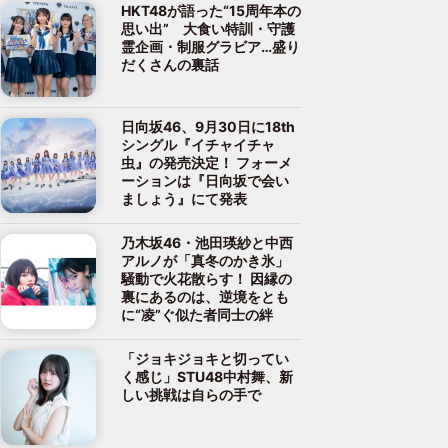
HKT48が語った“15周年本の
思い出” 大食い特訓・守護
霊企画・制服グラビア…盛り
だくさんの裏話
日向坂46、9月30日に18th
シングル『イチャイチャ
虫』の発売決定！ フォーメ
ーションは『日向坂で会い
ましょう』にて発表
乃木坂46・池田瑛紗と中西
アルノが「真冬のかき氷」
騒動で火花散らす！ 因縁の
裏にあるのは、逆境をとも
に“凌”ぐ似た者同士の絆
「ジョキジョキと切ってい
く感じ」STU48中村舞、新
しい挑戦は自らの手で