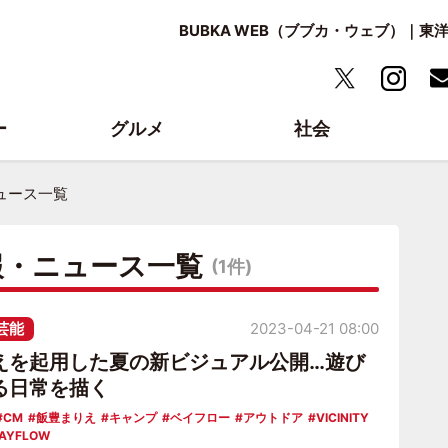
BUBKA WEB（ブブカ・ウェブ）｜
ー
グルメ
社会
ュース一覧
報・ニュース一覧
(1件)
芸能
2023-04-21 08:00
えを起用した夏の新ビジュアル公開…遊び
る日常を描く
CM
飯豊まりえ
キャンプ
ベイフロー
アウトドア
VICINITY
AYFLOW