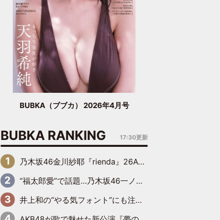
BUBKA（ブブカ） 2026年4月号
BUBKA RANKING
17:30更新
乃木坂46金川紗耶『rienda』26AW LOOKモデルに就任
“福太郎愛”で話題…乃木坂46一ノ瀬美空、地元福岡『めんべい25周年トップサポーター』に就任
井上和の“やる気フォント”にも注目 乃木坂46が挑んだ書道パフォーマンスの舞台裏
AKB48が歌で魅せた新公演『夢のポップスター』 初日から全身全霊のステージ