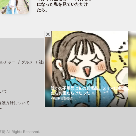
になった私を見ていただけ
たら」
ルチャー
グルメ
社会
スポーツ
誰かの不用品は私の必需品。フリマに参加し
いて
たらお宝だらけだった
PR(UR都市機構)
保護方針について
ー
 All Rights Reserved.