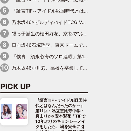
『証言TIF～アイドル戦国時代とはなんだったのか～』第10回：さくら学院・武藤彩未×飯田らうら「正直、中3で辞めるというのを信じてなくて。そう言われてはいたけど、嘘でしょって」
乃木坂46×ビルディバイドTCG Vol.2公開 賀喜遥香＆田村真佑が『京まふ』ステージに登壇
甥っ子誕生の松田好花、京都で“ふたつの家族”をはしご！ “母”黒谷友香に見送られ、“父”松岡昌宏とはハシゴ酒
日向坂46石塚瑶季、東京ドームで“観戦バレ”！ ナイツ・塙も認めた「巨人に詳しすぎるアイドル」は元VENUSスクール生で杉内コーチ推し⁉
『僕青 須永心海のソロ連載』第18回：「バーゲンセールハンターみうな inしまむら」編
乃木坂46小川彩、高校を卒業して初めてのグラビア「大人になった感じがしました(笑)」
PICK UP
『証言TIF～アイドル戦国時
代とはなんだったのか～』
第11回：私立恵比寿中学・
真山りか×安本彩花「TIFで
10年ぶりのキョンシーメイ
クをしたら、場を完全に引