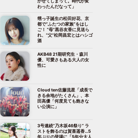
かせてしまって。時代が変
わったんだなって」
甥っ子誕生の松田好花、京
都で“ふたつの家族”をはし
ご！ “母”黒谷友香に見送ら
れ、“父”松岡昌宏とはハシゴ
酒
AKB48 21期研究生・森川
優、可愛さもある大人の女
性に
Cloud ten佐藤流星「成長で
きる余地がたくさん」、本
田高優「何度見ても飽きな
い公演に」
3号連続“乃木坂46祭り” ラ
ストを飾るのは賀喜遥香…5
年ぶりの登場に「5年分大人