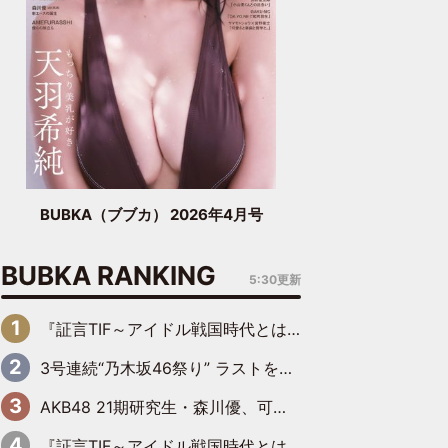
BUBKA（ブブカ） 2026年4月号
BUBKA RANKING
5:30更新
『証言TIF～アイドル戦国時代とはなんだったのか～』第6回：でんぱ組.inc・古川未鈴×相沢梨紗「『ハロプロやりたかったな』って言ったら、夢眠ねむさんに『てめえはでんぱ組．incなんだよ！』って肩パンされて(笑)」
3号連続“乃木坂46祭り” ラストを飾るのは賀喜遥香…5年ぶりの登場に「5年分大人になった私を見ていただけたら」
AKB48 21期研究生・森川優、可愛さもある大人の女性に
『証言TIF～アイドル戦国時代とはなんだったのか～』第11回：私立恵比寿中学・真山りか×安本彩花「TIFで10年ぶりのキョンシーメイクをしたら、場を完全に引かせてしまって。時代が変わったんだなって」