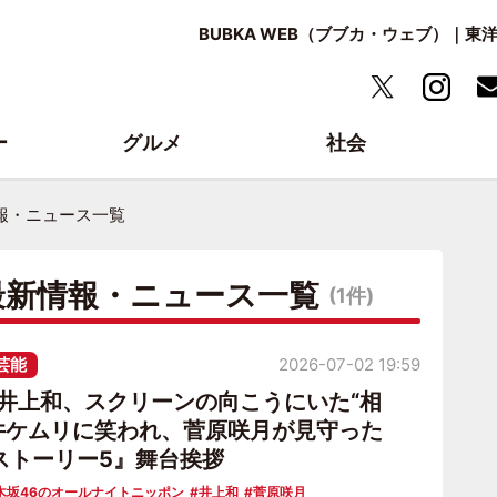
BUBKA WEB（ブブカ・ウェブ）｜
ー
グルメ
社会
報・ニュース一覧
最新情報・ニュース一覧
(1件)
芸能
2026-07-02 19:59
6井上和、スクリーンの向こうにいた“相
松井ケムリに笑われ、菅原咲月が見守った
ストーリー5』舞台挨拶
木坂46のオールナイトニッポン
井上和
菅原咲月