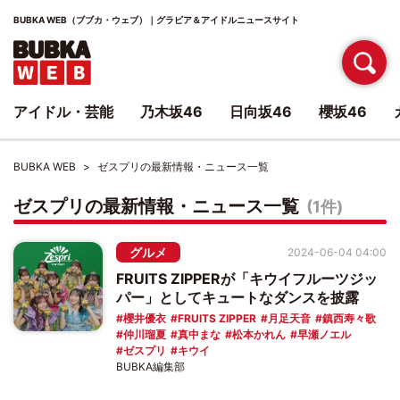
BUBKA WEB（ブブカ・ウェブ）｜グラビア＆アイドルニュースサイト
アイドル・芸能
乃木坂46
日向坂46
櫻坂46
BUBKA WEB
ゼスプリの最新情報・ニュース一覧
ゼスプリの最新情報・ニュース一覧
(1件)
グルメ
2024-06-04 04:00
FRUITS ZIPPERが「キウイフルーツジッ
パー」としてキュートなダンスを披露
櫻井優衣
FRUITS ZIPPER
月足天音
鎮西寿々歌
仲川瑠夏
真中まな
松本かれん
早瀬ノエル
ゼスプリ
キウイ
BUBKA編集部