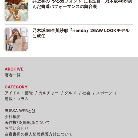
井上和の“やる気フォント”にも注目 乃木坂46が挑
んだ書道パフォーマンスの舞台裏
乃木坂46金川紗耶『rienda』26AW LOOKモデル
に就任
ARCHIVE
著者一覧
CATEGORY
アイドル・芸能
カルチャー
グルメ
社会
スポーツ
連載・コラム
BUBKA WEBとは
会社概要
著作権/免責事項について
お問い合わせ
白夜書房の個人情報保護方針について