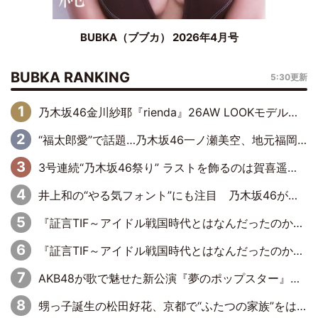
BUBKA（ブブカ） 2026年4月号
BUBKA RANKING
5:30更新
乃木坂46金川紗耶『rienda』26AW LOOKモデルに就任
“福太郎愛”で話題…乃木坂46一ノ瀬美空、地元福岡『めんべい25周年トップサポーター』に就任
3号連続“乃木坂46祭り” ラストを飾るのは賀喜遥香…5年ぶりの登場に「5年分大人になった私を見ていただけたら」
井上和の“やる気フォント”にも注目 乃木坂46が挑んだ書道パフォーマンスの舞台裏
『証言TIF～アイドル戦国時代とはなんだったのか～』第6回：でんぱ組.inc・古川未鈴×相沢梨紗「『ハロプロやりたかったな』って言ったら、夢眠ねむさんに『てめえはでんぱ組．incなんだよ！』って肩パンされて(笑)」
『証言TIF～アイドル戦国時代とはなんだったのか～』第11回：私立恵比寿中学・真山りか×安本彩花「TIFで10年ぶりのキョンシーメイクをしたら、場を完全に引かせてしまって。時代が変わったんだなって」
AKB48が歌で魅せた新公演『夢のポップスター』 初日から全身全霊のステージ
甥っ子誕生の松田好花、京都で“ふたつの家族”をはしご！ “母”黒谷友香に見送られ、“父”松岡昌宏とはハシゴ酒