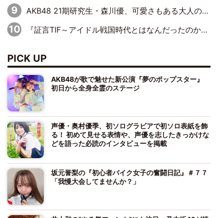
AKB48 21期研究生・森川優、可愛さもある大人の女性に
『証言TIF～アイドル戦国時代とはなんだったのか～』第10回：さくら学院・武藤彩未×飯田らうら「正直、中3で辞めるというのを信じてなくて。そう言われてはいたけど、嘘でしょって」
PICK UP
AKB48が歌で魅せた新公演『夢のポップスター』
初日から全身全霊のステージ
声優・奥村優季、初ソログラビアで初ソロ表紙を飾
る！ 初めて見せる表情や、声優を志したきっかけな
どを語った必読のインタビューを掲載
坂元誉梨の『初心者バイク女子の奮闘日記』＃７７
「我慢大会してませんか？」