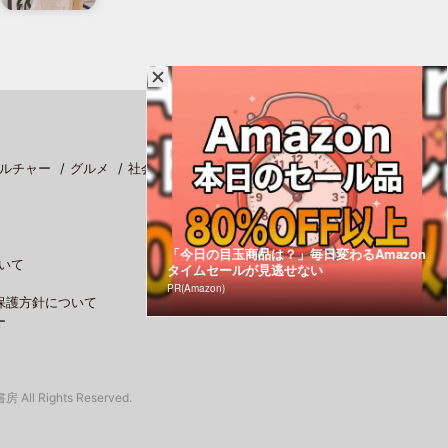
ルチャー
グルメ
社会
スポーツ
「今日の目玉商品は？」毎日変わるAmazon
いて
タイムセールが見逃せない
PR(Amazon)
保護方針について
ー
 All Rights Reserved.