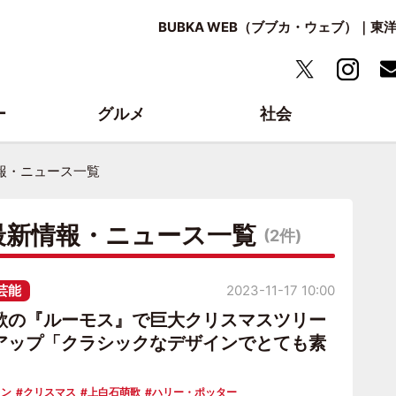
BUBKA WEB（ブブカ・ウェブ）｜
ー
グルメ
社会
報・ニュース一覧
最新情報・ニュース一覧
(2件)
芸能
2023-11-17 10:00
歌の『ルーモス』で巨大クリスマスツリー
アップ「クラシックなデザインでとても素
ョン
クリスマス
上白石萌歌
ハリー・ポッター