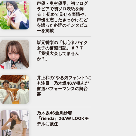
声優・奥村優季、初ソログ
ラビアで初ソロ表紙を飾
る！ 初めて見せる表情や、
声優を志したきっかけなど
を語った必読のインタビュ
ーを掲載
坂元誉梨の『初心者バイク
女子の奮闘日記』＃７７
「我慢大会してません
か？」
井上和の“やる気フォント”に
も注目 乃木坂46が挑んだ
書道パフォーマンスの舞台
裏
乃木坂46金川紗耶
『rienda』26AW LOOKモ
デルに就任