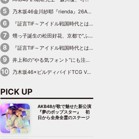
乃木坂46金川紗耶『rienda』26AW LOOKモデルに就任
『証言TIF～アイドル戦国時代とはなんだったのか～』第11回：私立恵比寿中学・真山りか×安本彩花「TIFで10年ぶりのキョンシーメイクをしたら、場を完全に引かせてしまって。時代が変わったんだなって」
甥っ子誕生の松田好花、京都で“ふたつの家族”をはしご！ “母”黒谷友香に見送られ、“父”松岡昌宏とはハシゴ酒
『証言TIF～アイドル戦国時代とはなんだったのか～』第10回：さくら学院・武藤彩未×飯田らうら「正直、中3で辞めるというのを信じてなくて。そう言われてはいたけど、嘘でしょって」
井上和の“やる気フォント”にも注目 乃木坂46が挑んだ書道パフォーマンスの舞台裏
乃木坂46×ビルディバイドTCG Vol.2公開 賀喜遥香＆田村真佑が『京まふ』ステージに登壇
PICK UP
AKB48が歌で魅せた新公演
『夢のポップスター』 初
日から全身全霊のステージ