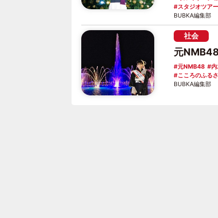
スタジオツア
BUBKA編集部
社会
元NMB
元NMB48
内
こころのふる
BUBKA編集部