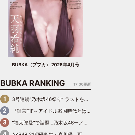
BUBKA（ブブカ） 2026年4月号
BUBKA RANKING
17:30更新
3号連続“乃木坂46祭り” ラストを飾るのは賀喜遥香…5年ぶりの登場に「5年分大人になった私を見ていただけたら」
『証言TIF～アイドル戦国時代とはなんだったのか～』第6回：でんぱ組.inc・古川未鈴×相沢梨紗「『ハロプロやりたかったな』って言ったら、夢眠ねむさんに『てめえはでんぱ組．incなんだよ！』って肩パンされて(笑)」
“福太郎愛”で話題…乃木坂46一ノ瀬美空、地元福岡『めんべい25周年トップサポーター』に就任
AKB48 21期研究生・森川優、可愛さもある大人の女性に