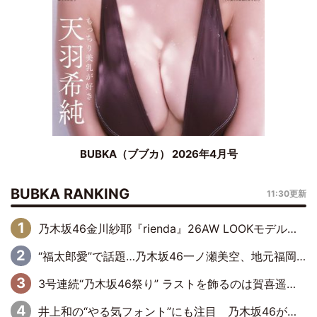
BUBKA（ブブカ） 2026年4月号
BUBKA RANKING
11:30更新
乃木坂46金川紗耶『rienda』26AW LOOKモデルに就任
“福太郎愛”で話題…乃木坂46一ノ瀬美空、地元福岡『めんべい25周年トップサポーター』に就任
3号連続“乃木坂46祭り” ラストを飾るのは賀喜遥香…5年ぶりの登場に「5年分大人になった私を見ていただけたら」
井上和の“やる気フォント”にも注目 乃木坂46が挑んだ書道パフォーマンスの舞台裏