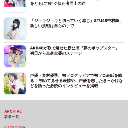
をともに“凌”ぐ似た者同士の絆
「ジョキジョキと切っていく感じ」STU48中村舞、
新しい挑戦は自らの手で
AKB48が歌で魅せた新公演『夢のポップスター』
初日から全身全霊のステージ
声優・奥村優季、初ソログラビアで初ソロ表紙を飾
る！ 初めて見せる表情や、声優を志したきっかけな
どを語った必読のインタビューを掲載
ARCHIVE
著者一覧
CATEGORY