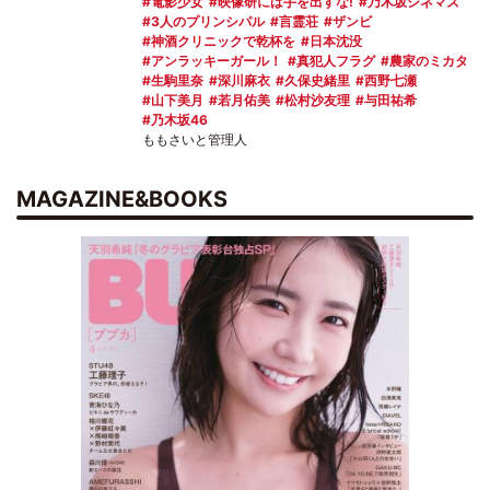
電影少女
映像研には手を出すな!
乃木坂シネマズ
3人のプリンシパル
言霊荘
ザンビ
神酒クリニックで乾杯を
日本沈没
アンラッキーガール！
真犯人フラグ
農家のミカタ
生駒里奈
深川麻衣
久保史緒里
西野七瀬
山下美月
若月佑美
松村沙友理
与田祐希
乃木坂46
ももさいと管理人
MAGAZINE&BOOKS