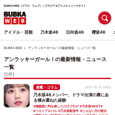
BUBKA WEB（ブブカ・ウェブ）｜グラビア＆アイドルニュースサイト
アイドル・芸能
乃木坂46
日向坂46
櫻坂46
BUBKA WEB
アンラッキーガール！の最新情報・ニュース一覧
アンラッキーガール！の最新情報・ニュース
一覧
(1件)
連載・コラム
2021-10-10 19:00
乃木坂46メンバー、ドラマ出演の裏にあ
る積み重ねた経験
婚姻届に判を捺しただけですが
乃木坂46分TV
ベストアルバム
乃木坂配信中
じゃない方の彼女