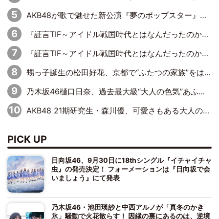
AKB48が歌で魅せた新公演『夢のポップスター』 初日から全身全霊のステージ
『証言TIF～アイドル戦国時代とはなんだったのか～』第6回：でんぱ組.inc・古川未鈴×相沢梨紗「『ハロプロやりたかったな』って言ったら、夢眠ねむさんに『てめえはでんぱ組．incなんだよ！』って肩パンされて(笑)」
『証言TIF～アイドル戦国時代とはなんだったのか～』第11回：私立恵比寿中学・真山りか×安本彩花「TIFで10年ぶりのキョンシーメイクをしたら、場を完全に引かせてしまって。時代が変わったんだなって」
甥っ子誕生の松田好花、京都で“ふたつの家族”をはしご！ “母”黒谷友香に見送られ、“父”松岡昌宏とはハシゴ酒
乃木坂46樋口日奈、過去最大級“大人の色気”あふれる入浴姿披露
AKB48 21期研究生・森川優、可愛さもある大人の女性に
PICK UP
日向坂46、9月30日に18thシングル『イチャイチャ
虫』の発売決定！ フォーメーションは『日向坂で会
いましょう』にて発表
乃木坂46・池田瑛紗と中西アルノが「真冬のかき
氷」騒動で火花散らす！ 因縁の裏にあるのは、逆境