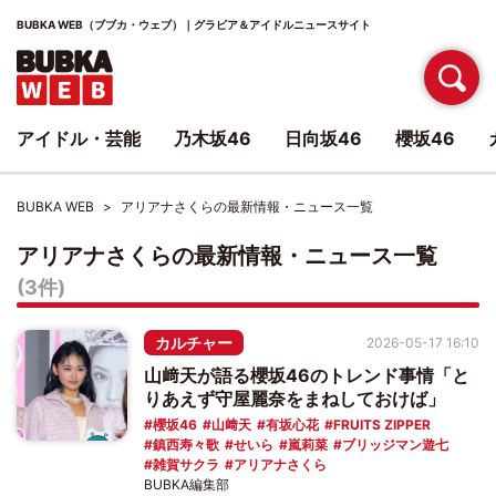
BUBKA WEB（ブブカ・ウェブ）｜グラビア＆アイドルニュースサイト
アイドル・芸能
乃木坂46
日向坂46
櫻坂46
BUBKA WEB
アリアナさくらの最新情報・ニュース一覧
アリアナさくらの最新情報・ニュース一覧
(3件)
カルチャー
2026-05-17 16:10
山﨑天が語る櫻坂46のトレンド事情「と
りあえず守屋麗奈をまねしておけば」
櫻坂46
山﨑天
有坂心花
FRUITS ZIPPER
鎮西寿々歌
せいら
嵐莉菜
ブリッジマン遊七
雑賀サクラ
アリアナさくら
BUBKA編集部