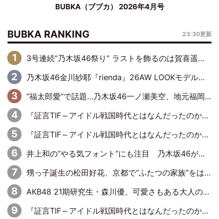
BUBKA（ブブカ） 2026年4月号
BUBKA RANKING
23:30更新
3号連続“乃木坂46祭り” ラストを飾るのは賀喜遥香…5年ぶりの登場に「5年分大人になった私を見ていただけたら」
乃木坂46金川紗耶『rienda』26AW LOOKモデルに就任
“福太郎愛”で話題…乃木坂46一ノ瀬美空、地元福岡『めんべい25周年トップサポーター』に就任
『証言TIF～アイドル戦国時代とはなんだったのか～』第6回：でんぱ組.inc・古川未鈴×相沢梨紗「『ハロプロやりたかったな』って言ったら、夢眠ねむさんに『てめえはでんぱ組．incなんだよ！』って肩パンされて(笑)」
『証言TIF～アイドル戦国時代とはなんだったのか～』第11回：私立恵比寿中学・真山りか×安本彩花「TIFで10年ぶりのキョンシーメイクをしたら、場を完全に引かせてしまって。時代が変わったんだなって」
井上和の“やる気フォント”にも注目 乃木坂46が挑んだ書道パフォーマンスの舞台裏
甥っ子誕生の松田好花、京都で“ふたつの家族”をはしご！ “母”黒谷友香に見送られ、“父”松岡昌宏とはハシゴ酒
AKB48 21期研究生・森川優、可愛さもある大人の女性に
『証言TIF～アイドル戦国時代とはなんだったのか～』第10回：さくら学院・武藤彩未×飯田らうら「正直、中3で辞めるというのを信じてなくて。そう言われてはいたけど、嘘でしょって」