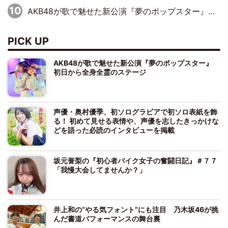
AKB48が歌で魅せた新公演『夢のポップスター』 初日から全身全霊のステージ
PICK UP
AKB48が歌で魅せた新公演『夢のポップスター』
初日から全身全霊のステージ
声優・奥村優季、初ソログラビアで初ソロ表紙を飾
る！ 初めて見せる表情や、声優を志したきっかけな
どを語った必読のインタビューを掲載
坂元誉梨の『初心者バイク女子の奮闘日記』＃７７
「我慢大会してませんか？」
井上和の“やる気フォント”にも注目 乃木坂46が挑
んだ書道パフォーマンスの舞台裏