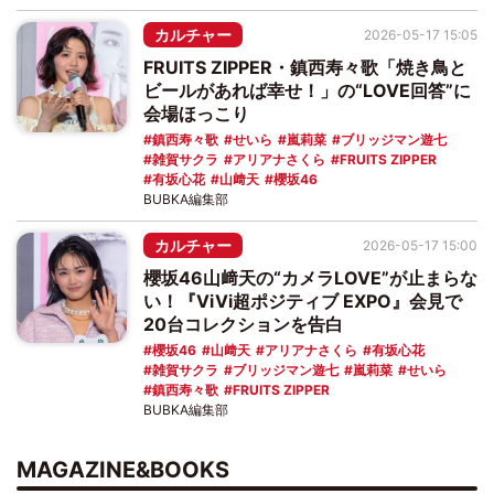
カルチャー
2026-05-17 15:05
FRUITS ZIPPER・鎮西寿々歌「焼き鳥と
ビールがあれば幸せ！」の“LOVE回答”に
会場ほっこり
鎮西寿々歌
せいら
嵐莉菜
ブリッジマン遊七
雑賀サクラ
アリアナさくら
FRUITS ZIPPER
有坂心花
山﨑天
櫻坂46
BUBKA編集部
カルチャー
2026-05-17 15:00
櫻坂46山﨑天の“カメラLOVE”が止まらな
い！『ViVi超ポジティブ EXPO』会見で
20台コレクションを告白
櫻坂46
山﨑天
アリアナさくら
有坂心花
雑賀サクラ
ブリッジマン遊七
嵐莉菜
せいら
鎮西寿々歌
FRUITS ZIPPER
BUBKA編集部
MAGAZINE&BOOKS