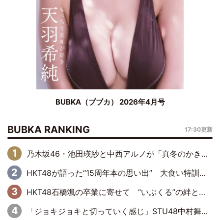
BUBKA（ブブカ） 2026年4月号
BUBKA RANKING
17:30更新
乃木坂46・池田瑛紗と中西アルノが「真冬のかき氷」騒動で火花散らす！ 因縁の裏にあるのは、逆境をともに“凌”ぐ似た者同士の絆
HKT48が語った“15周年本の思い出” 大食い特訓・守護霊企画・制服グラビア…盛りだくさんの裏話
HKT48石橋颯の卒業に寄せて “いぶくる”の絆と後輩・龍頭綺音の決意
「ジョキジョキと切っていく感じ」STU48中村舞、新しい挑戦は自らの手で