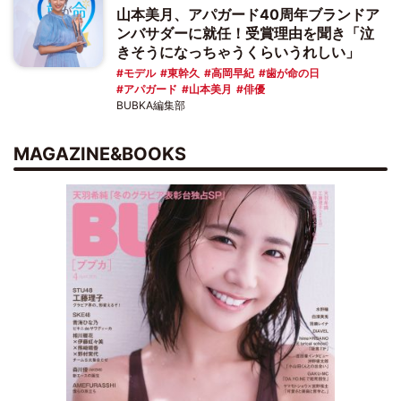
山本美月、アパガード40周年ブランドア
ンバサダーに就任！受賞理由を聞き「泣
きそうになっちゃうくらいうれしい」
モデル
東幹久
高岡早紀
歯が命の日
アパガード
山本美月
俳優
BUBKA編集部
MAGAZINE&BOOKS