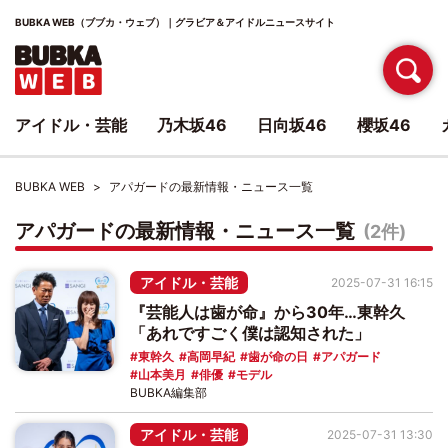
BUBKA WEB（ブブカ・ウェブ）｜グラビア＆アイドルニュースサイト
アイドル・芸能
乃木坂46
日向坂46
櫻坂46
BUBKA WEB
アパガードの最新情報・ニュース一覧
アパガードの最新情報・ニュース一覧
(2件)
アイドル・芸能
2025-07-31 16:15
『芸能人は歯が命』から30年…東幹久
「あれですごく僕は認知された」
東幹久
高岡早紀
歯が命の日
アパガード
山本美月
俳優
モデル
BUBKA編集部
アイドル・芸能
2025-07-31 13:30