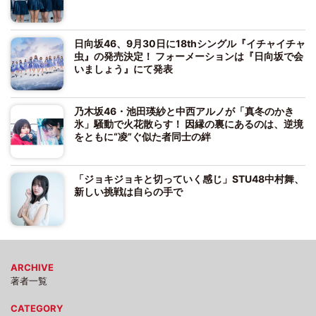
日向坂46、9月30日に18thシングル『イチャイチャ
虫』の発売決定！ フォーメーションは『日向坂で会
いましょう』にて発表
乃木坂46・池田瑛紗と中西アルノが「真冬のかき
氷」騒動で火花散らす！ 因縁の裏にあるのは、逆境
をともに“凌”ぐ似た者同士の絆
「ジョキジョキと切っていく感じ」STU48中村舞、
新しい挑戦は自らの手で
ARCHIVE
著者一覧
CATEGORY