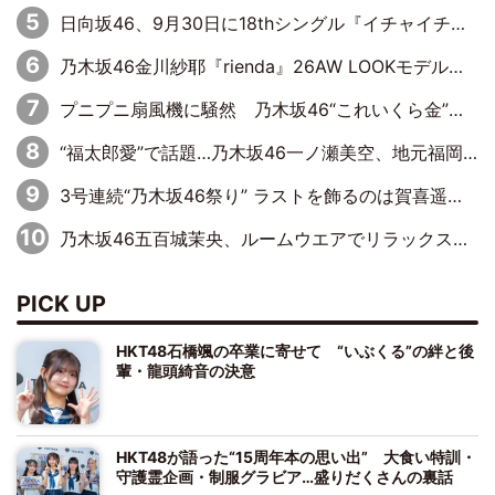
日向坂46、9月30日に18thシングル『イチャイチャ虫』の発売決定！ フォーメーションは『日向坂で会いましょう』にて発表
乃木坂46金川紗耶『rienda』26AW LOOKモデルに就任
プニプニ扇風機に騒然 乃木坂46“これいくら金”延長中は今回もわちゃわちゃ全開
“福太郎愛”で話題…乃木坂46一ノ瀬美空、地元福岡『めんべい25周年トップサポーター』に就任
3号連続“乃木坂46祭り” ラストを飾るのは賀喜遥香…5年ぶりの登場に「5年分大人になった私を見ていただけたら」
乃木坂46五百城茉央、ルームウエアでリラックス「今回のグラビアを見て成長を感じていただけるとうれしい」
PICK UP
HKT48石橋颯の卒業に寄せて “いぶくる”の絆と後
輩・龍頭綺音の決意
HKT48が語った“15周年本の思い出” 大食い特訓・
守護霊企画・制服グラビア…盛りだくさんの裏話