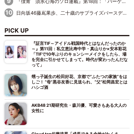
『僕青 須永心海のソロ連載』第18回：「バーゲンセールハンターみうな inしまむら」編
日向坂46藤嶌果歩、二十歳のサプライズバースデーに大喜び「頼られる先輩になれるように努力していきたい」
PICK UP
『証言TIF～アイドル戦国時代とはなんだったのか
～』第11回：私立恵比寿中学・真山りか×安本彩花
「TIFで10年ぶりのキョンシーメイクをしたら、場
を完全に引かせてしまって。時代が変わったんだな
って」
甥っ子誕生の松田好花、京都で“ふたつの家族”をは
しご！ “母”黒谷友香に見送られ、“父”松岡昌宏とは
ハシゴ酒
AKB48 21期研究生・森川優、可愛さもある大人の
女性に
Cloud ten佐藤流星「成長できる余地がたくさ