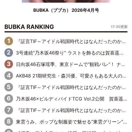
BUBKA（ブブカ） 2026年4月号
BUBKA RANKING
17:30更新
『証言TIF～アイドル戦国時代とはなんだったのか～』第6回：でんぱ組.inc・古川未鈴×相沢梨紗「『ハロプロやりたかったな』って言ったら、夢眠ねむさんに『てめえはでんぱ組．incなんだよ！』って肩パンされて(笑)」
3号連続“乃木坂46祭り” ラストを飾るのは賀喜遥香…5年ぶりの登場に「5年分大人になった私を見ていただけたら」
日向坂46石塚瑶季、東京ドームで“観戦バレ”！ ナイツ・塙も認めた「巨人に詳しすぎるアイドル」は元VENUSスクール生で杉内コーチ推し⁉
AKB48 21期研究生・森川優、可愛さもある大人の女性に
『証言TIF～アイドル戦国時代とはなんだったのか～』第10回：さくら学院・武藤彩未×飯田らうら「正直、中3で辞めるというのを信じてなくて。そう言われてはいたけど、嘘でしょって」
乃木坂46×ビルディバイドTCG Vol.2公開 賀喜遥香＆田村真佑が『京まふ』ステージに登壇
『証言TIF～アイドル戦国時代とはなんだったのか～』第8回：Negicco・Nao☆×Megu×Kaede「東京からオファーが来たのと、梨の皮剥きとどっちが大事なんだって」
東雲うみ、ポップな制服姿で魅せる“東雲グリーン”の正体