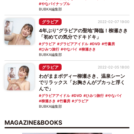
やなパイナップル
BUBKA編集部
グラビア
2022-02-07 19:00
4年ぶり“グラビアの聖地”降臨！柳瀬さき
「初めての気分でドキドキ」
グラビア
グラビアアイドル
DVD
竹書房
ひみつ旅行
やなパイ
柳瀬さき
BUBKA編集部
グラビア
2022-02-05 18:00
わがままボディー柳瀬さき、温泉シーン
でリラックス「お胸さんがプカっと浮く
んで」
グラビアアイドル
DVD
ひみつ旅行
やなパイ
柳瀬さき
竹書房
グラビア
BUBKA編集部
MAGAZINE&BOOKS