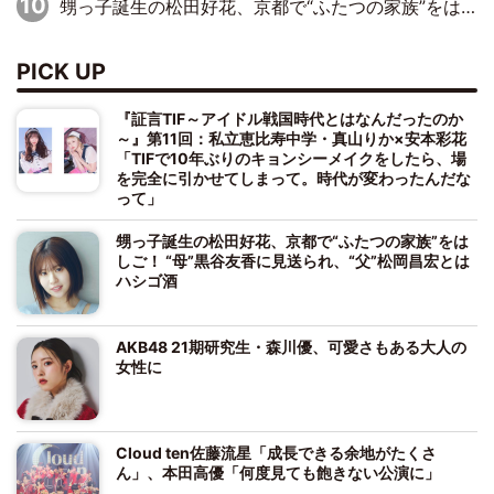
甥っ子誕生の松田好花、京都で“ふたつの家族”をはしご！ “母”黒谷友香に見送られ、“父”松岡昌宏とはハシゴ酒
PICK UP
『証言TIF～アイドル戦国時代とはなんだったのか
～』第11回：私立恵比寿中学・真山りか×安本彩花
「TIFで10年ぶりのキョンシーメイクをしたら、場
を完全に引かせてしまって。時代が変わったんだな
って」
甥っ子誕生の松田好花、京都で“ふたつの家族”をは
しご！ “母”黒谷友香に見送られ、“父”松岡昌宏とは
ハシゴ酒
AKB48 21期研究生・森川優、可愛さもある大人の
女性に
Cloud ten佐藤流星「成長できる余地がたくさ
ん」、本田高優「何度見ても飽きない公演に」