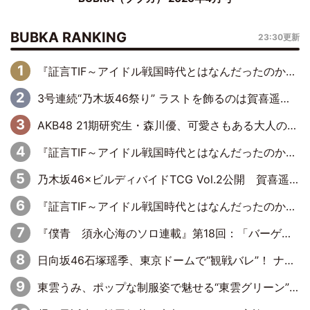
BUBKA RANKING
23:30更新
『証言TIF～アイドル戦国時代とはなんだったのか～』第6回：でんぱ組.inc・古川未鈴×相沢梨紗「『ハロプロやりたかったな』って言ったら、夢眠ねむさんに『てめえはでんぱ組．incなんだよ！』って肩パンされて(笑)」
3号連続“乃木坂46祭り” ラストを飾るのは賀喜遥香…5年ぶりの登場に「5年分大人になった私を見ていただけたら」
AKB48 21期研究生・森川優、可愛さもある大人の女性に
『証言TIF～アイドル戦国時代とはなんだったのか～』第10回：さくら学院・武藤彩未×飯田らうら「正直、中3で辞めるというのを信じてなくて。そう言われてはいたけど、嘘でしょって」
乃木坂46×ビルディバイドTCG Vol.2公開 賀喜遥香＆田村真佑が『京まふ』ステージに登壇
『証言TIF～アイドル戦国時代とはなんだったのか～』第11回：私立恵比寿中学・真山りか×安本彩花「TIFで10年ぶりのキョンシーメイクをしたら、場を完全に引かせてしまって。時代が変わったんだなって」
『僕青 須永心海のソロ連載』第18回：「バーゲンセールハンターみうな inしまむら」編
日向坂46石塚瑶季、東京ドームで“観戦バレ”！ ナイツ・塙も認めた「巨人に詳しすぎるアイドル」は元VENUSスクール生で杉内コーチ推し⁉
東雲うみ、ポップな制服姿で魅せる“東雲グリーン”の正体