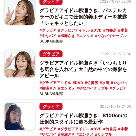
グラビア
2022-10-27 22:00
グラビアアイドル柳瀬さき、パステルカ
ラーのビキニで圧倒的美ボディーを披露
「シャキッとしたい」
グラビア
グラビアアイドル
DVD
竹書房
水着
やなパイ
柳瀬さき
エンタメ
やなパイナップル
BUBKA編集部
グラビア
2022-10-15 17:30
グラビアアイドル柳瀬さき「いつもより
も気合を入れて」大自然の中での撮影を
アピール
グラビアアイドル
DVD
竹書房
水着
やなパイ
柳瀬さき
エンタメ
やなパイナップル
グラビア
BUBKA編集部
グラビア
2022-10-13 21:00
グラビアアイドル柳瀬さき、B100cmの
圧倒的スタイルに迫る最新作
グラビア
グラビアアイドル
DVD
竹書房
水着
やなパイ
柳瀬さき
エンタメ
サンプル