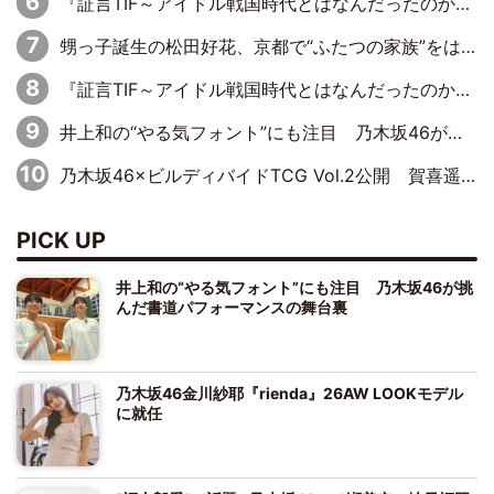
『証言TIF～アイドル戦国時代とはなんだったのか～』第11回：私立恵比寿中学・真山りか×安本彩花「TIFで10年ぶりのキョンシーメイクをしたら、場を完全に引かせてしまって。時代が変わったんだなって」
甥っ子誕生の松田好花、京都で“ふたつの家族”をはしご！ “母”黒谷友香に見送られ、“父”松岡昌宏とはハシゴ酒
『証言TIF～アイドル戦国時代とはなんだったのか～』第10回：さくら学院・武藤彩未×飯田らうら「正直、中3で辞めるというのを信じてなくて。そう言われてはいたけど、嘘でしょって」
井上和の“やる気フォント”にも注目 乃木坂46が挑んだ書道パフォーマンスの舞台裏
乃木坂46×ビルディバイドTCG Vol.2公開 賀喜遥香＆田村真佑が『京まふ』ステージに登壇
PICK UP
井上和の“やる気フォント”にも注目 乃木坂46が挑
んだ書道パフォーマンスの舞台裏
乃木坂46金川紗耶『rienda』26AW LOOKモデル
に就任