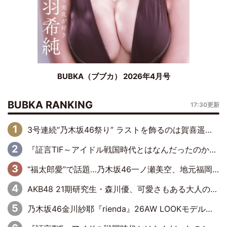
BUBKA（ブブカ） 2026年4月号
BUBKA RANKING
17:30更新
3号連続“乃木坂46祭り” ラストを飾るのは賀喜遥香…5年ぶりの登場に「5年分大人になった私を見ていただけたら」
『証言TIF～アイドル戦国時代とはなんだったのか～』第6回：でんぱ組.inc・古川未鈴×相沢梨紗「『ハロプロやりたかったな』って言ったら、夢眠ねむさんに『てめえはでんぱ組．incなんだよ！』って肩パンされて(笑)」
“福太郎愛”で話題…乃木坂46一ノ瀬美空、地元福岡『めんべい25周年トップサポーター』に就任
AKB48 21期研究生・森川優、可愛さもある大人の女性に
乃木坂46金川紗耶『rienda』26AW LOOKモデルに就任