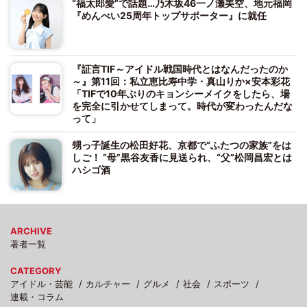
“福太郎愛”で話題…乃木坂46一ノ瀬美空、地元福岡
『めんべい25周年トップサポーター』に就任
『証言TIF～アイドル戦国時代とはなんだったのか
～』第11回：私立恵比寿中学・真山りか×安本彩花
「TIFで10年ぶりのキョンシーメイクをしたら、場
を完全に引かせてしまって。時代が変わったんだな
って」
甥っ子誕生の松田好花、京都で“ふたつの家族”をは
しご！ “母”黒谷友香に見送られ、“父”松岡昌宏とは
ハシゴ酒
ARCHIVE
著者一覧
CATEGORY
アイドル・芸能
カルチャー
グルメ
社会
スポーツ
連載・コラム