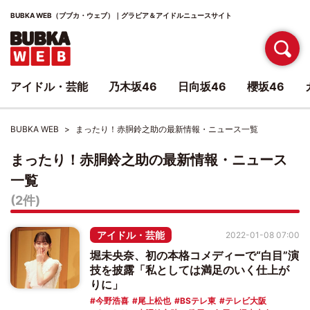
BUBKA WEB（ブブカ・ウェブ）｜グラビア＆アイドルニュースサイト
アイドル・芸能
乃木坂46
日向坂46
櫻坂46
BUBKA WEB
まったり！赤胴鈴之助の最新情報・ニュース一覧
まったり！赤胴鈴之助の最新情報・ニュース
一覧
(2件)
アイドル・芸能
2022-01-08 07:00
堀未央奈、初の本格コメディーで“白目”演
技を披露「私としては満足のいく仕上が
りに」
今野浩喜
尾上松也
BSテレ東
テレビ大阪