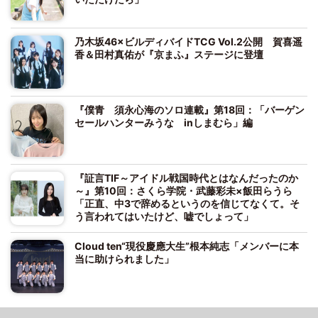
乃木坂46×ビルディバイドTCG Vol.2公開 賀喜遥
香＆田村真佑が『京まふ』ステージに登壇
『僕青 須永心海のソロ連載』第18回：「バーゲン
セールハンターみうな inしまむら」編
『証言TIF～アイドル戦国時代とはなんだったのか
～』第10回：さくら学院・武藤彩未×飯田らうら
「正直、中3で辞めるというのを信じてなくて。そ
う言われてはいたけど、嘘でしょって」
Cloud ten“現役慶應大生”根本純志「メンバーに本
当に助けられました」