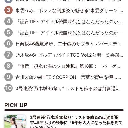
東雲うみ、ポップな制服姿で魅せる“東雲グリーン”の正体
『証言TIF～アイドル戦国時代とはなんだったのか～』第8回：Negicco・Nao☆×Megu×Kaede「東京からオファーが来たのと、梨の皮剥きとどっちが大事なんだって」
『証言TIF～アイドル戦国時代とはなんだったのか～』第10回：さくら学院・武藤彩未×飯田らうら「正直、中3で辞めるというのを信じてなくて。そう言われてはいたけど、嘘でしょって」
日向坂46藤嶌果歩、二十歳のサプライズバースデーに大喜び「頼られる先輩になれるように努力していきたい」
乃木坂46×ビルディバイドTCG Vol.2公開 賀喜遥香＆田村真佑が『京まふ』ステージに登壇
『僕青 須永心海のソロ連載』第18回：「バーゲンセールハンターみうな inしまむら」編
古川未鈴×WHITE SCORPION 言葉が背中を押した“それぞれの決意”
3号連続“乃木坂46祭り” ラストを飾るのは賀喜遥香…5年ぶりの登場に「5年分大人になった私を見ていただけたら」
PICK UP
3号連続“乃木坂46祭り” ラストを飾るのは賀喜遥
香…5年ぶりの登場に「5年分大人になった私を見て
いただけたら」