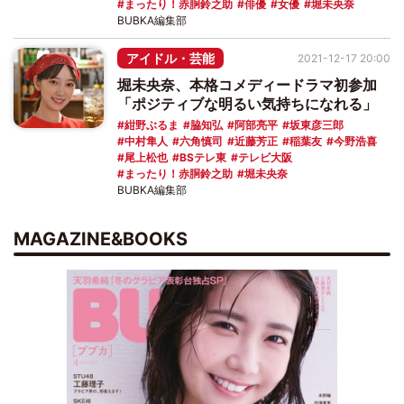
まったり！赤胴鈴之助
俳優
女優
堀未央奈
BUBKA編集部
アイドル・芸能
2021-12-17 20:00
堀未央奈、本格コメディードラマ初参加
「ポジティブな明るい気持ちになれる」
紺野ぶるま
脇知弘
阿部亮平
坂東彦三郎
中村隼人
六角慎司
近藤芳正
稲葉友
今野浩喜
尾上松也
BSテレ東
テレビ大阪
まったり！赤胴鈴之助
堀未央奈
BUBKA編集部
MAGAZINE&BOOKS