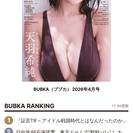
BUBKA（ブブカ） 2026年4月号
BUBKA RANKING
11:30更新
『証言TIF～アイドル戦国時代とはなんだったのか～』第6回：でんぱ組.inc・古川未鈴×相沢梨紗「『ハロプロやりたかったな』って言ったら、夢眠ねむさんに『てめえはでんぱ組．incなんだよ！』って肩パンされて(笑)」
日向坂46石塚瑶季、東京ドームで“観戦バレ”！ ナイツ・塙も認めた「巨人に詳しすぎるアイドル」は元VENUSスクール生で杉内コーチ推し⁉