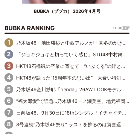
BUBKA（ブブカ） 2026年4月号
BUBKA RANKING
11:30更新
乃木坂46・池田瑛紗と中西アルノが「真冬のかき氷」騒動で火花散らす！ 因縁の裏にあるのは、逆境をともに“凌”ぐ似た者同士の絆
「ジョキジョキと切っていく感じ」STU48中村舞、新しい挑戦は自らの手で
HKT48石橋颯の卒業に寄せて “いぶくる”の絆と後輩・龍頭綺音の決意
HKT48が語った“15周年本の思い出” 大食い特訓・守護霊企画・制服グラビア…盛りだくさんの裏話
乃木坂46金川紗耶『rienda』26AW LOOKモデルに就任
“福太郎愛”で話題…乃木坂46一ノ瀬美空、地元福岡『めんべい25周年トップサポーター』に就任
日向坂46、9月30日に18thシングル『イチャイチャ虫』の発売決定！ フォーメーションは『日向坂で会いましょう』にて発表
3号連続“乃木坂46祭り” ラストを飾るのは賀喜遥香…5年ぶりの登場に「5年分大人になった私を見ていただけたら」