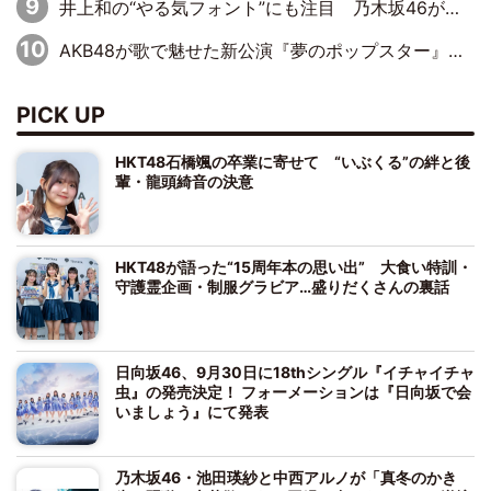
井上和の“やる気フォント”にも注目 乃木坂46が挑んだ書道パフォーマンスの舞台裏
AKB48が歌で魅せた新公演『夢のポップスター』 初日から全身全霊のステージ
PICK UP
HKT48石橋颯の卒業に寄せて “いぶくる”の絆と後
輩・龍頭綺音の決意
HKT48が語った“15周年本の思い出” 大食い特訓・
守護霊企画・制服グラビア…盛りだくさんの裏話
日向坂46、9月30日に18thシングル『イチャイチャ
虫』の発売決定！ フォーメーションは『日向坂で会
いましょう』にて発表
乃木坂46・池田瑛紗と中西アルノが「真冬のかき