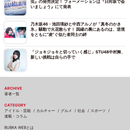
虫』の発売決定！ フォーメーションは『日向坂で会
いましょう』にて発表
乃木坂46・池田瑛紗と中西アルノが「真冬のかき
氷」騒動で火花散らす！ 因縁の裏にあるのは、逆境
をともに“凌”ぐ似た者同士の絆
「ジョキジョキと切っていく感じ」STU48中村舞、
新しい挑戦は自らの手で
ARCHIVE
著者一覧
CATEGORY
アイドル・芸能
カルチャー
グルメ
社会
スポーツ
連載・コラム
BUBKA WEBとは