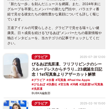
「新たな一歩」を刻んだニュースを網羅。また、2024年末に
グループを卒業したメンバーの新たな門出や、バラエティ番
組で見せる彼女たちの個性豊かな素顔についても詳しく報じ
ています。
王道アイドルの可愛らしさと、グラビアで見せる瑞々しい健
康美。日々成長を続ける“ぴるあぽ”メンバーたちの最新情報や
独占インタビューを、当カテゴリの記事でチェックしてくだ
さい。
グラビア
2025-07-28 12:00
ぴるあぽ浅原凜、フリフリピンクのシー
スルードレスからチラり…23歳誕生日記
念！1st写真集よりアザーカット解禁
グラビア
水着
写真集
Peel the Apple
ぴるあぽ
扶桑社
宮古島
沖縄
浅原凜1st写真集
浅原凜
BUBKA編集部
グラビア
2025-02-16 15:00