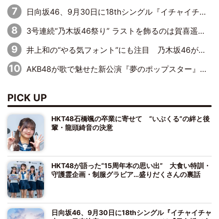
日向坂46、9月30日に18thシングル『イチャイチャ虫』の発売決定！ フォーメーションは『日向坂で会いましょう』にて発表
3号連続“乃木坂46祭り” ラストを飾るのは賀喜遥香…5年ぶりの登場に「5年分大人になった私を見ていただけたら」
井上和の“やる気フォント”にも注目 乃木坂46が挑んだ書道パフォーマンスの舞台裏
AKB48が歌で魅せた新公演『夢のポップスター』 初日から全身全霊のステージ
PICK UP
HKT48石橋颯の卒業に寄せて “いぶくる”の絆と後
輩・龍頭綺音の決意
HKT48が語った“15周年本の思い出” 大食い特訓・
守護霊企画・制服グラビア…盛りだくさんの裏話
日向坂46、9月30日に18thシングル『イチャイチャ