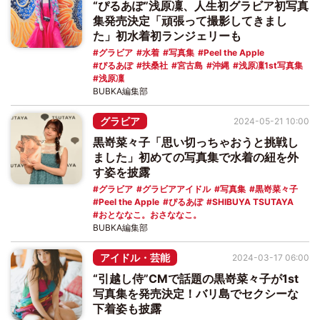
“ぴるあぽ”浅原凜、人生初グラビア初写真
集発売決定「頑張って撮影してきまし
た」初水着初ランジェリーも
グラビア
水着
写真集
Peel the Apple
ぴるあぽ
扶桑社
宮古島
沖縄
浅原凜1st写真集
浅原凜
BUBKA編集部
グラビア
2024-05-21 10:00
黒嵜菜々子「思い切っちゃおうと挑戦し
ました」初めての写真集で水着の紐を外
す姿を披露
グラビア
グラビアアイドル
写真集
黒嵜菜々子
Peel the Apple
ぴるあぽ
SHIBUYA TSUTAYA
おとななこ。おさななこ。
BUBKA編集部
アイドル・芸能
2024-03-17 06:00
“引越し侍”CMで話題の黒嵜菜々子が1st
写真集を発売決定！バリ島でセクシーな
下着姿も披露