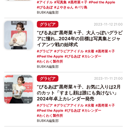
アイドル
写真集
黒嵜菜々子
Peel the Apple
ぴるあぽ
よやきゅん
バリ島
BUBKA編集部
グラビア
2023-11-12 21:00
“ぴるあぽ”黒嵜菜々子、大人っぽいグラビ
アに憧れ…2024年の目標は写真集とジャ
イアンツ戦の始球式
グラビア
グラビアアイドル
水着
黒嵜菜々子
Peel the Apple
ぴるあぽ
カレンダー
わくわく製作所
BUBKA編集部
グラビア
2023-11-11 21:00
“ぴるあぽ”黒嵜菜々子、お気に入りは2月
のカット「すまし顔は誰にも負けない」
2024年卓上カレンダー発売
グラビア
グラビアアイドル
水着
黒嵜菜々子
Peel the Apple
ぴるあぽ
カレンダー
わくわく製作所
BUBKA編集部