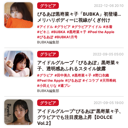
グラビア
2022-12-06 20:10
ぴるあぽ黒嵜菜々子「BUBKA」初登場…
メリハリボディーに視線がくぎ付け
アイドル
グラビア
グラビアアイドル
水着
ビキニ
BUBKA
黒嵜菜々子
Peel the Apple
ぴるあぽ
BUBKA1月号
BUBKA編集部
グラビア
2022-09-05 05:00
アイドルグループ「ぴるあぽ」黒嵜菜々
子、透明感あふれるスタイル披露
グラビア
田中美久
黒嵜菜々子
野口衣織
Peel the Apple
ぴるあぽ
イコラブ
天羽希純
小田えりな
週プレ
BUBKA編集部
グラビア
2021-09-05 19:00
アイドルグループ“ぴるあぽ”黒嵜菜々子、
グラビアでも注目度急上昇【DOLCE
Vol.2】