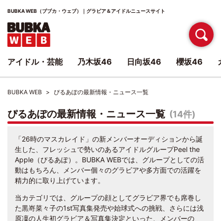
BUBKA WEB（ブブカ・ウェブ）｜グラビア＆アイドルニュースサイト
アイドル・芸能
乃木坂46
日向坂46
櫻坂46
BUBKA WEB
ぴるあぽの最新情報・ニュース一覧
ぴるあぽの最新情報・ニュース一覧
(14件)
「26時のマスカレイド」の新メンバーオーディションから誕
生した、フレッシュで勢いのあるアイドルグループPeel the
Apple（ぴるあぽ）。BUBKA WEBでは、グループとしての活
動はもちろん、メンバー個々のグラビアや多方面での活躍を
精力的に取り上げています。
当カテゴリでは、グループの顔としてグラビア界でも席巻し
た黒嵜菜々子の1st写真集発売や始球式への挑戦、さらには浅
原凜の人生初グラビア＆写真集決定といった、メンバーの