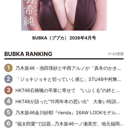
BUBKA（ブブカ） 2026年4月号
BUBKA RANKING
11:30更新
乃木坂46・池田瑛紗と中西アルノが「真冬のかき氷」騒動で火花散らす！ 因縁の裏にあるのは、逆境をともに“凌”ぐ似た者同士の絆
「ジョキジョキと切っていく感じ」STU48中村舞、新しい挑戦は自らの手で
HKT48石橋颯の卒業に寄せて “いぶくる”の絆と後輩・龍頭綺音の決意
HKT48が語った“15周年本の思い出” 大食い特訓・守護霊企画・制服グラビア…盛りだくさんの裏話
乃木坂46金川紗耶『rienda』26AW LOOKモデルに就任
“福太郎愛”で話題…乃木坂46一ノ瀬美空、地元福岡『めんべい25周年トップサポーター』に就任