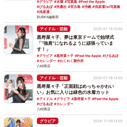
グラビア
水着
写真集
Peel the Apple
ぴるあぽ
扶桑社
宮古島
沖縄
浅原凜1st写真集
浅原凜
BUBKA編集部
アイドル・芸能
2025-01-19 10:00
黒嵜菜々子、夢は東京ドームで始球式
「“強肩”になれるように頑張っていま
す！」
グラビア
黒嵜菜々子
Peel the Apple
ぴるあぽ
カレンダー
わくわく製作所
八峠商店
アイドル・芸能
2025-01-18 13:00
黒嵜菜々子「正面顔はめっちゃかわい
い」お気に入りは緑色の水着カット
アイドル
グラビア
黒嵜菜々子
Peel the Apple
ぴるあぽ
カレンダー
八峠商店
グラビア
2024-11-09 12:00