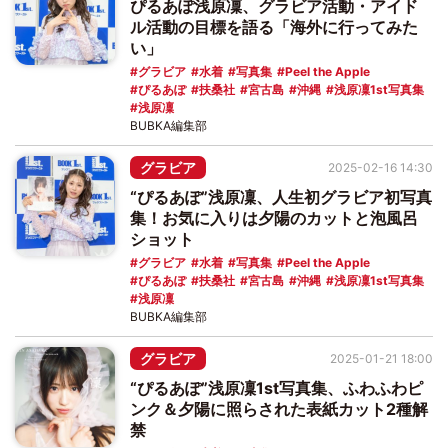
ぴるあぽ浅原凜、グラビア活動・アイド
ル活動の目標を語る「海外に行ってみた
い」
グラビア
水着
写真集
Peel the Apple
ぴるあぽ
扶桑社
宮古島
沖縄
浅原凜1st写真集
浅原凜
BUBKA編集部
グラビア
2025-02-16 14:30
“ぴるあぽ”浅原凜、人生初グラビア初写真
集！お気に入りは夕陽のカットと泡風呂
ショット
グラビア
水着
写真集
Peel the Apple
ぴるあぽ
扶桑社
宮古島
沖縄
浅原凜1st写真集
浅原凜
BUBKA編集部
グラビア
2025-01-21 18:00
“ぴるあぽ”浅原凜1st写真集、ふわふわピ
ンク＆夕陽に照らされた表紙カット2種解
禁