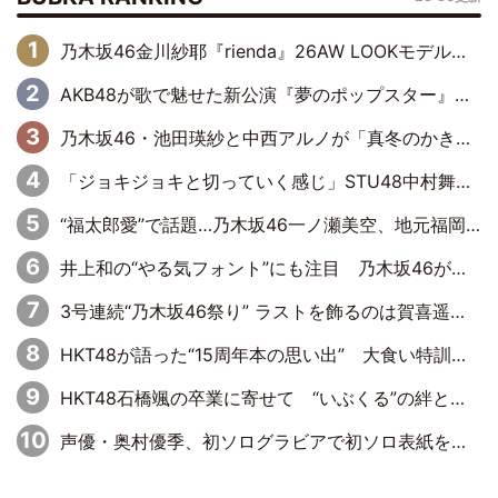
乃木坂46金川紗耶『rienda』26AW LOOKモデルに就任
AKB48が歌で魅せた新公演『夢のポップスター』 初日から全身全霊のステージ
乃木坂46・池田瑛紗と中西アルノが「真冬のかき氷」騒動で火花散らす！ 因縁の裏にあるのは、逆境をともに“凌”ぐ似た者同士の絆
「ジョキジョキと切っていく感じ」STU48中村舞、新しい挑戦は自らの手で
“福太郎愛”で話題…乃木坂46一ノ瀬美空、地元福岡『めんべい25周年トップサポーター』に就任
井上和の“やる気フォント”にも注目 乃木坂46が挑んだ書道パフォーマンスの舞台裏
3号連続“乃木坂46祭り” ラストを飾るのは賀喜遥香…5年ぶりの登場に「5年分大人になった私を見ていただけたら」
HKT48が語った“15周年本の思い出” 大食い特訓・守護霊企画・制服グラビア…盛りだくさんの裏話
HKT48石橋颯の卒業に寄せて “いぶくる”の絆と後輩・龍頭綺音の決意
声優・奥村優季、初ソログラビアで初ソロ表紙を飾る！ 初めて見せる表情や、声優を志したきっかけなどを語った必読のインタビューを掲載