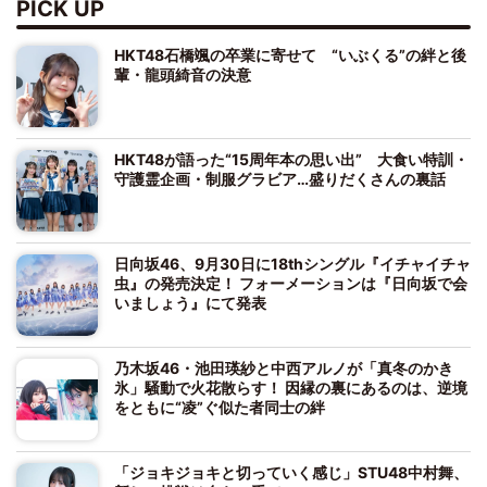
PICK UP
HKT48石橋颯の卒業に寄せて “いぶくる”の絆と後
輩・龍頭綺音の決意
HKT48が語った“15周年本の思い出” 大食い特訓・
守護霊企画・制服グラビア…盛りだくさんの裏話
日向坂46、9月30日に18thシングル『イチャイチャ
虫』の発売決定！ フォーメーションは『日向坂で会
いましょう』にて発表
乃木坂46・池田瑛紗と中西アルノが「真冬のかき
氷」騒動で火花散らす！ 因縁の裏にあるのは、逆境
をともに“凌”ぐ似た者同士の絆
「ジョキジョキと切っていく感じ」STU48中村舞、