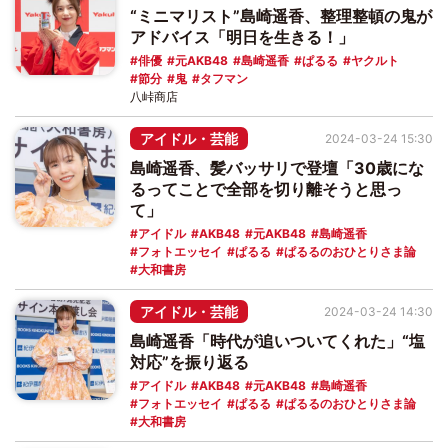
“ミニマリスト”島崎遥香、整理整頓の鬼が
アドバイス「明日を生きる！」
俳優
元AKB48
島崎遥香
ぱるる
ヤクルト
節分
鬼
タフマン
八峠商店
アイドル・芸能
2024-03-24 15:30
島崎遥香、髪バッサリで登壇「30歳にな
るってことで全部を切り離そうと思っ
て」
アイドル
AKB48
元AKB48
島崎遥香
フォトエッセイ
ぱるる
ぱるるのおひとりさま論
大和書房
アイドル・芸能
2024-03-24 14:30
島崎遥香「時代が追いついてくれた」“塩
対応”を振り返る
アイドル
AKB48
元AKB48
島崎遥香
フォトエッセイ
ぱるる
ぱるるのおひとりさま論
大和書房