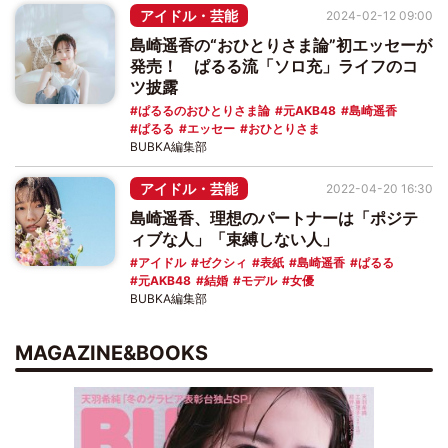
アイドル・芸能
2024-02-12 09:00
島崎遥香の“おひとりさま論”初エッセーが
発売！ ぱるる流「ソロ充」ライフのコ
ツ披露
ぱるるのおひとりさま論
元AKB48
島崎遥香
ぱるる
エッセー
おひとりさま
BUBKA編集部
アイドル・芸能
2022-04-20 16:30
島崎遥香、理想のパートナーは「ポジテ
ィブな人」「束縛しない人」
アイドル
ゼクシィ
表紙
島崎遥香
ぱるる
元AKB48
結婚
モデル
女優
BUBKA編集部
MAGAZINE&BOOKS