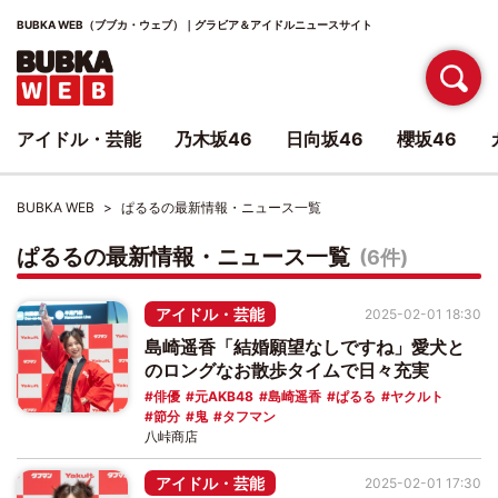
BUBKA WEB（ブブカ・ウェブ）｜グラビア＆アイドルニュースサイト
アイドル・芸能
乃木坂46
日向坂46
櫻坂46
BUBKA WEB
ぱるるの最新情報・ニュース一覧
ぱるるの最新情報・ニュース一覧
(6件)
アイドル・芸能
2025-02-01 18:30
島崎遥香「結婚願望なしですね」愛犬と
のロングなお散歩タイムで日々充実
俳優
元AKB48
島崎遥香
ぱるる
ヤクルト
節分
鬼
タフマン
八峠商店
アイドル・芸能
2025-02-01 17:30