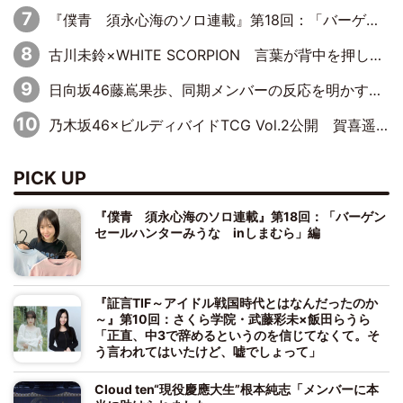
『僕青 須永心海のソロ連載』第18回：「バーゲンセールハンターみうな inしまむら」編
古川未鈴×WHITE SCORPION 言葉が背中を押した“それぞれの決意”
日向坂46藤嶌果歩、同期メンバーの反応を明かす「『大人になりましたね』と言って見てくれました」
乃木坂46×ビルディバイドTCG Vol.2公開 賀喜遥香＆田村真佑が『京まふ』ステージに登壇
PICK UP
『僕青 須永心海のソロ連載』第18回：「バーゲン
セールハンターみうな inしまむら」編
『証言TIF～アイドル戦国時代とはなんだったのか
～』第10回：さくら学院・武藤彩未×飯田らうら
「正直、中3で辞めるというのを信じてなくて。そ
う言われてはいたけど、嘘でしょって」
Cloud ten“現役慶應大生”根本純志「メンバーに本