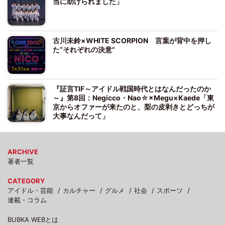
当に助けられました」
古川未鈴×WHITE SCORPION 言葉が背中を押し
た“それぞれの決意”
『証言TIF～アイドル戦国時代とはなんだったのか
～』第8回：Negicco・Nao☆×Megu×Kaede「東
京からオファーが来たのと、梨の皮剥きとどっちが
大事なんだって」
ARCHIVE
著者一覧
CATEGORY
アイドル・芸能
カルチャー
グルメ
社会
スポーツ
連載・コラム
BUBKA WEBとは