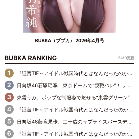
BUBKA（ブブカ） 2026年4月号
BUBKA RANKING
5:30更新
『証言TIF～アイドル戦国時代とはなんだったのか～』第6回：でんぱ組.inc・古川未鈴×相沢梨紗「『ハロプロやりたかったな』って言ったら、夢眠ねむさんに『てめえはでんぱ組．incなんだよ！』って肩パンされて(笑)」
日向坂46石塚瑶季、東京ドームで“観戦バレ”！ ナイツ・塙も認めた「巨人に詳しすぎるアイドル」は元VENUSスクール生で杉内コーチ推し⁉
東雲うみ、ポップな制服姿で魅せる“東雲グリーン”の正体
『証言TIF～アイドル戦国時代とはなんだったのか～』第8回：Negicco・Nao☆×Megu×Kaede「東京からオファーが来たのと、梨の皮剥きとどっちが大事なんだって」
日向坂46藤嶌果歩、二十歳のサプライズバースデーに大喜び「頼られる先輩になれるように努力していきたい」
『証言TIF～アイドル戦国時代とはなんだったのか～』第10回：さくら学院・武藤彩未×飯田らうら「正直、中3で辞めるというのを信じてなくて。そう言われてはいたけど、嘘でしょって」