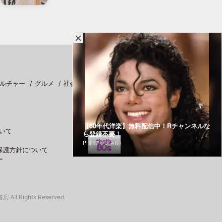
ルチャー
グルメ
社会
スポーツ
【80年代洋楽】無料配信中！Rチャンネルな
いて
ら登録不要！
PR(Rチャンネル)
保護方針について
ー
 All Rights Reserved.