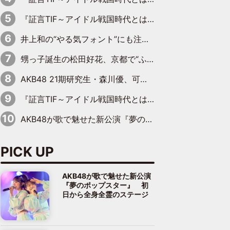
『証言TIF～アイドル戦国時代とはなんだったのか～』第11回：私立恵比寿中学・真山りか×安本彩花「TIFで10年ぶりのキョンシーメイクをしたら、場を完全に引かせてしまって。時代が変わったんだなって」
井上和の“やる気フォント”にも注目 乃木坂46が挑んだ書道パフォーマンスの舞台裏
甥っ子誕生の松田好花、京都で“ふたつの家族”をはしご！ “母”黒谷友香に見送られ、“父”松岡昌宏とはハシゴ酒
AKB48 21期研究生・森川優、可愛さもある大人の女性に
『証言TIF～アイドル戦国時代とはなんだったのか～』第10回：さくら学院・武藤彩未×飯田らうら「正直、中3で辞めるというのを信じてなくて。そう言われてはいたけど、嘘でしょって」
AKB48が歌で魅せた新公演『夢のポップスター』 初日から全身全霊のステージ
PICK UP
AKB48が歌で魅せた新公演
『夢のポップスター』 初
日から全身全霊のステージ