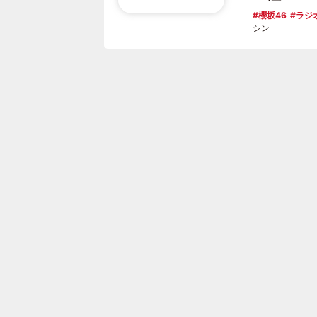
櫻坂46
ラジ
シン