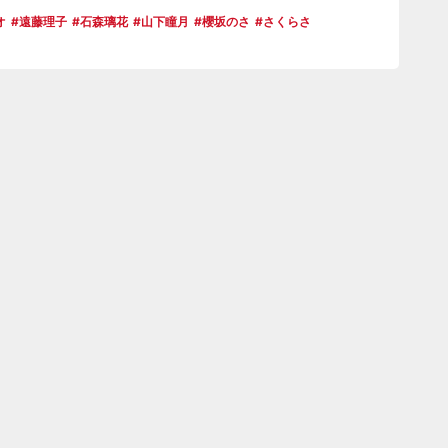
オ
遠藤理子
石森璃花
山下瞳月
櫻坂のさ
さくらさ