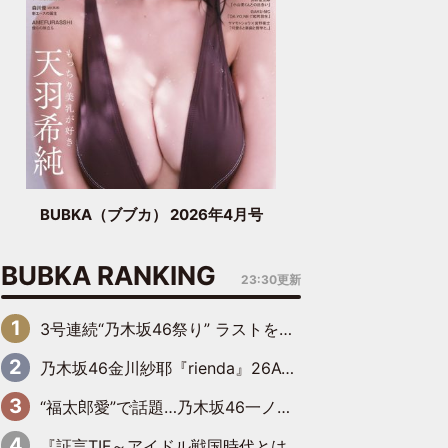
BUBKA（ブブカ） 2026年4月号
BUBKA RANKING
23:30更新
3号連続“乃木坂46祭り” ラストを飾るのは賀喜遥香…5年ぶりの登場に「5年分大人になった私を見ていただけたら」
乃木坂46金川紗耶『rienda』26AW LOOKモデルに就任
“福太郎愛”で話題…乃木坂46一ノ瀬美空、地元福岡『めんべい25周年トップサポーター』に就任
『証言TIF～アイドル戦国時代とはなんだったのか～』第6回：でんぱ組.inc・古川未鈴×相沢梨紗「『ハロプロやりたかったな』って言ったら、夢眠ねむさんに『てめえはでんぱ組．incなんだよ！』って肩パンされて(笑)」