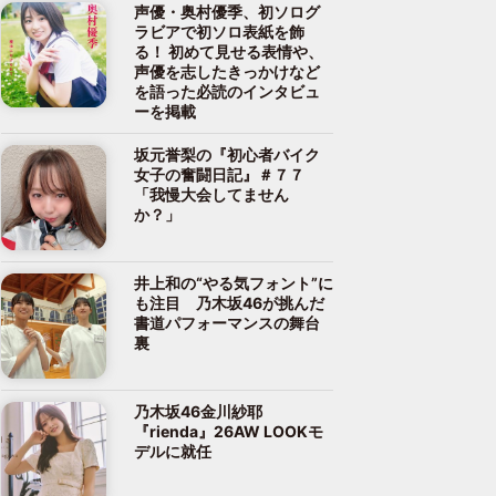
声優・奥村優季、初ソログ
ラビアで初ソロ表紙を飾
る！ 初めて見せる表情や、
声優を志したきっかけなど
を語った必読のインタビュ
ーを掲載
坂元誉梨の『初心者バイク
女子の奮闘日記』＃７７
「我慢大会してません
か？」
井上和の“やる気フォント”に
も注目 乃木坂46が挑んだ
書道パフォーマンスの舞台
裏
乃木坂46金川紗耶
『rienda』26AW LOOKモ
デルに就任