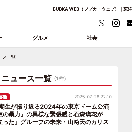
BUBKA WEB（ブブカ・ウェブ）｜
ー
グルメ
社会
ース一覧
・ニュース一覧
(1件)
芸能
2025-07-28 22:10
三期生が振り返る2024年の東京ドーム公演
寂の暴力』の異様な緊張感と石森璃花が
立った」グループの未来・山﨑天のカリス