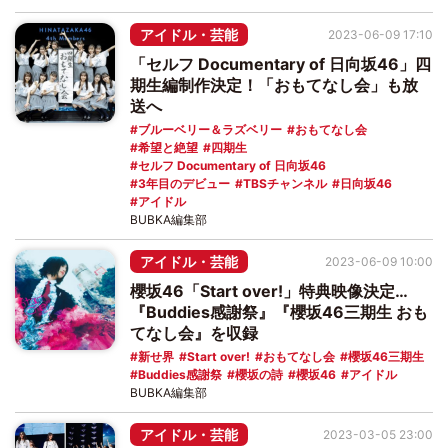
アイドル・芸能
2023-06-09 17:10
「セルフ Documentary of 日向坂46」四
期生編制作決定！「おもてなし会」も放
送へ
ブルーベリー＆ラズベリー
おもてなし会
希望と絶望
四期生
セルフ Documentary of 日向坂46
3年目のデビュー
TBSチャンネル
日向坂46
アイドル
BUBKA編集部
アイドル・芸能
2023-06-09 10:00
櫻坂46「Start over!」特典映像決定…
『Buddies感謝祭』『櫻坂46三期生 おも
てなし会』を収録
新せ界
Start over!
おもてなし会
櫻坂46三期生
Buddies感謝祭
櫻坂の詩
櫻坂46
アイドル
BUBKA編集部
アイドル・芸能
2023-03-05 23:00