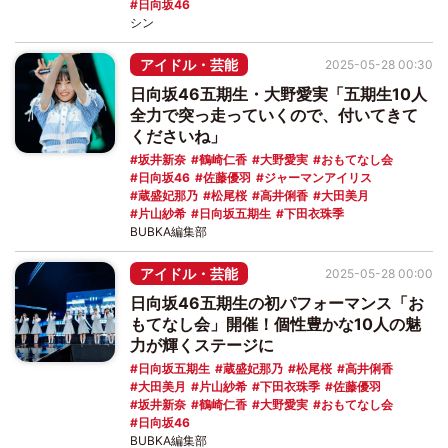
日向坂46
シン
アイドル・芸能
2025-05-28 00:30
日向坂46五期生・大野愛実「五期生10人
全力で突っ走っていくので、付いてきて
くださいね」
坂井新奈
鶴崎仁香
大野愛実
おもてなし会
日向坂46
佐藤優羽
ジャーマンアイリス
蔵盛妃那乃
松尾桜
高井俐香
大田美月
片山紗希
日向坂五期生
下田衣珠季
BUBKA編集部
アイドル・芸能
2025-05-28 00:00
日向坂46五期生の初パフォーマンス「お
もてなし会」開催！個性豊かな10人の魅
力が輝くステージに
日向坂五期生
蔵盛妃那乃
松尾桜
高井俐香
大田美月
片山紗希
下田衣珠季
佐藤優羽
坂井新奈
鶴崎仁香
大野愛実
おもてなし会
日向坂46
BUBKA編集部