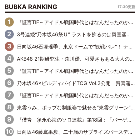
BUBKA RANKING
17:30更新
『証言TIF～アイドル戦国時代とはなんだったのか～』第6回：でんぱ組.inc・古川未鈴×相沢梨紗「『ハロプロやりたかったな』って言ったら、夢眠ねむさんに『てめえはでんぱ組．incなんだよ！』って肩パンされて(笑)」
3号連続“乃木坂46祭り” ラストを飾るのは賀喜遥香…5年ぶりの登場に「5年分大人になった私を見ていただけたら」
日向坂46石塚瑶季、東京ドームで“観戦バレ”！ ナイツ・塙も認めた「巨人に詳しすぎるアイドル」は元VENUSスクール生で杉内コーチ推し⁉
AKB48 21期研究生・森川優、可愛さもある大人の女性に
『証言TIF～アイドル戦国時代とはなんだったのか～』第10回：さくら学院・武藤彩未×飯田らうら「正直、中3で辞めるというのを信じてなくて。そう言われてはいたけど、嘘でしょって」
乃木坂46×ビルディバイドTCG Vol.2公開 賀喜遥香＆田村真佑が『京まふ』ステージに登壇
『証言TIF～アイドル戦国時代とはなんだったのか～』第8回：Negicco・Nao☆×Megu×Kaede「東京からオファーが来たのと、梨の皮剥きとどっちが大事なんだって」
東雲うみ、ポップな制服姿で魅せる“東雲グリーン”の正体
『僕青 須永心海のソロ連載』第18回：「バーゲンセールハンターみうな inしまむら」編
日向坂46藤嶌果歩、二十歳のサプライズバースデーに大喜び「頼られる先輩になれるように努力していきたい」