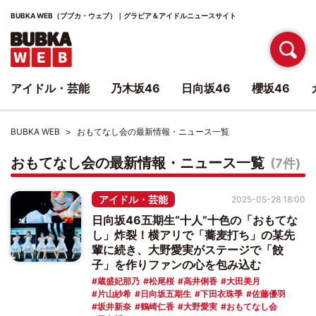
BUBKA WEB（ブブカ・ウェブ）｜グラビア＆アイドルニュースサイト
アイドル・芸能
乃木坂46
日向坂46
櫻坂46
BUBKA WEB
おもてなし会の最新情報・ニュース一覧
おもてなし会の最新情報・ニュース一覧
(7件)
アイドル・芸能
2025-05-28 18:00
日向坂46五期生“十人”十色の「おもてな
し」炸裂！横アリで「蕎麦打ち」の某先
輩に続き、大野愛実がステージで「餃
子」を作りファンの心を包み込む
蔵盛妃那乃
松尾桜
高井俐香
大田美月
片山紗希
日向坂五期生
下田衣珠季
佐藤優羽
坂井新奈
鶴崎仁香
大野愛実
おもてなし会