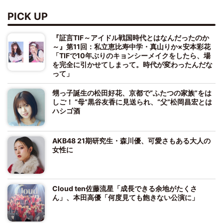
PICK UP
『証言TIF～アイドル戦国時代とはなんだったのか
～』第11回：私立恵比寿中学・真山りか×安本彩花
「TIFで10年ぶりのキョンシーメイクをしたら、場
を完全に引かせてしまって。時代が変わったんだな
って」
甥っ子誕生の松田好花、京都で“ふたつの家族”をは
しご！ “母”黒谷友香に見送られ、“父”松岡昌宏とは
ハシゴ酒
AKB48 21期研究生・森川優、可愛さもある大人の
女性に
Cloud ten佐藤流星「成長できる余地がたくさ
ん」、本田高優「何度見ても飽きない公演に」