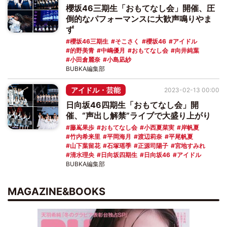
櫻坂46三期生「おもてなし会」開催、圧
倒的なパフォーマンスに大歓声鳴りやま
ず
櫻坂46三期生
そこさく
櫻坂46
アイドル
的野美青
中嶋優月
おもてなし会
向井純葉
小田倉麗奈
小島凪紗
BUBKA編集部
アイドル・芸能
2023-02-13 00:00
日向坂46四期生「おもてなし会」開
催、“声出し解禁”ライブで大盛り上がり
藤嶌果歩
おもてなし会
小西夏菜実
岸帆夏
竹内希来里
平岡海月
渡辺莉奈
平尾帆夏
山下葉留花
石塚瑶季
正源司陽子
宮地すみれ
清水理央
日向坂四期生
日向坂46
アイドル
BUBKA編集部
MAGAZINE&BOOKS