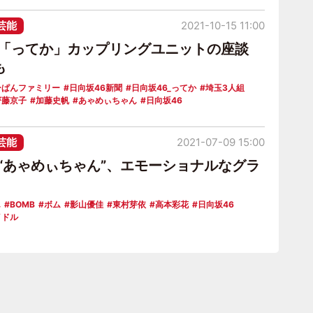
芸能
2021-10-15 11:00
6「ってか」カップリングユニットの座談
も
ーぱんファミリー
日向坂46新聞
日向坂46_ってか
埼玉3人組
齊藤京子
加藤史帆
あゃめぃちゃん
日向坂46
芸能
2021-07-09 15:00
6“あゃめぃちゃん”、エモーショナルなグラ
ん
BOMB
ボム
影山優佳
東村芽依
高本彩花
日向坂46
イドル