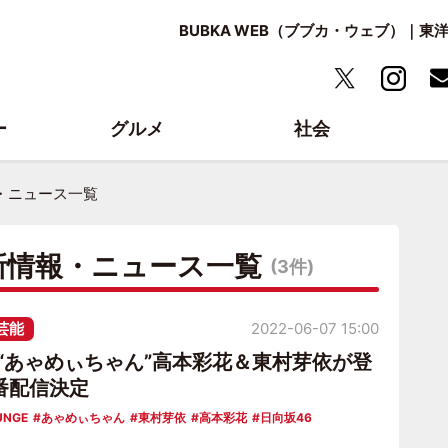
BUBKA WEB（ブブカ・ウェブ）｜
ー
グルメ
社会
・ニュース一覧
新情報・ニュース一覧
(3件)
芸能
2022-06-07 15:00
6“あゃめぃちゃん”高本彩花＆東村芽依が登
番配信決定
UNGE
あゃめぃちゃん
東村芽依
高本彩花
日向坂46