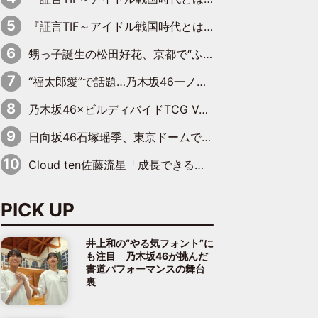
『証言TIF～アイドル戦国時代とはなんだったのか～』第10回：さくら学院・武藤彩未×飯田らうら「正直、中3で辞めるというのを信じてなくて。そう言われてはいたけど、嘘でしょって」
甥っ子誕生の松田好花、京都で“ふたつの家族”をはしご！ “母”黒谷友香に見送られ、“父”松岡昌宏とはハシゴ酒
“福太郎愛”で話題…乃木坂46一ノ瀬美空、地元福岡『めんべい25周年トップサポーター』に就任
乃木坂46×ビルディバイドTCG Vol.2公開 賀喜遥香＆田村真佑が『京まふ』ステージに登壇
日向坂46石塚瑶季、東京ドームで“観戦バレ”！ ナイツ・塙も認めた「巨人に詳しすぎるアイドル」は元VENUSスクール生で杉内コーチ推し⁉
Cloud ten佐藤流星「成長できる余地がたくさん」、本田高優「何度見ても飽きない公演に」
PICK UP
井上和の“やる気フォント”に
も注目 乃木坂46が挑んだ
書道パフォーマンスの舞台
裏