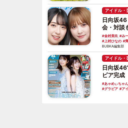
アイドル・
日向坂4
会・対談
金村美玖
み
上村ひなの
BUBKA編集部
アイドル・
日向坂4
ビア完成
あゃめぃちゃ
グラビア
ア