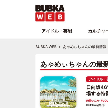
アイドル・芸能
カルチャ
BUBKA WEB
あゃめぃちゃんの最新情報
あゃめぃちゃんの最
アイドル・
日向坂4
場する特
僕なんか
LO
BUBKA編集部