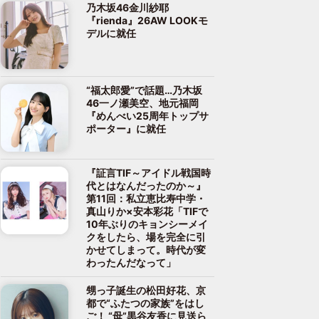
乃木坂46金川紗耶
『rienda』26AW LOOKモ
デルに就任
“福太郎愛”で話題…乃木坂
46一ノ瀬美空、地元福岡
『めんべい25周年トップサ
ポーター』に就任
『証言TIF～アイドル戦国時
代とはなんだったのか～』
第11回：私立恵比寿中学・
真山りか×安本彩花「TIFで
10年ぶりのキョンシーメイ
クをしたら、場を完全に引
かせてしまって。時代が変
わったんだなって」
甥っ子誕生の松田好花、京
都で“ふたつの家族”をはし
ご！ “母”黒谷友香に見送ら