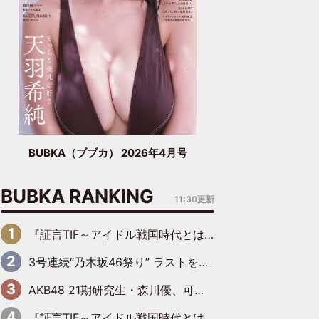
BUBKA（ブブカ） 2026年4月号
BUBKA RANKING
11:30更新
『証言TIF～アイドル戦国時代とはなんだったのか～』第6回：でんぱ組.inc・古川未鈴×相沢梨紗「『ハロプロやりたかったな』って言ったら、夢眠ねむさんに『てめえはでんぱ組．incなんだよ！』って肩パンされて(笑)」
3号連続“乃木坂46祭り” ラストを飾るのは賀喜遥香…5年ぶりの登場に「5年分大人になった私を見ていただけたら」
AKB48 21期研究生・森川優、可愛さもある大人の女性に
『証言TIF～アイドル戦国時代とはなんだったのか～』第11回：私立恵比寿中学・真山りか×安本彩花「TIFで10年ぶりのキョンシーメイクをしたら、場を完全に引かせてしまって。時代が変わったんだなって」