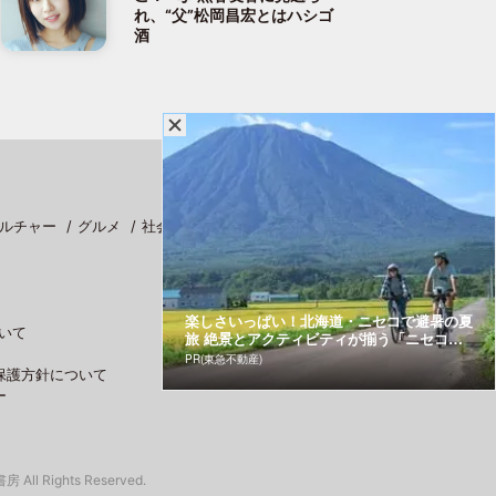
れ、“父”松岡昌宏とはハシゴ
酒
ルチャー
グルメ
社会
スポーツ
楽しさいっぱい！北海道・ニセコで避暑の夏
いて
旅 絶景とアクティビティが揃う「ニセコ
東...
PR(東急不動産)
保護方針について
ー
 All Rights Reserved.