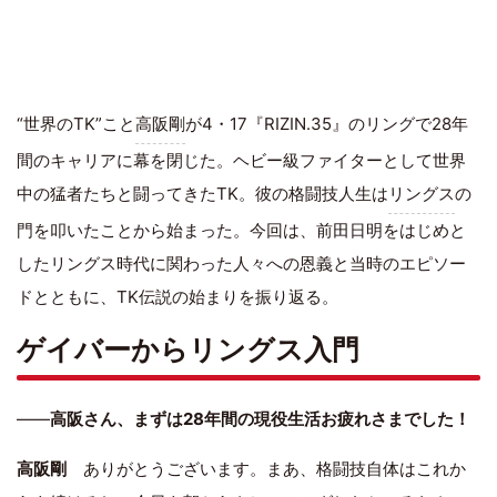
“世界のTK”こと
高阪剛
が4・17『RIZIN.35』のリングで28年
間のキャリアに幕を閉じた。ヘビー級ファイターとして世界
中の猛者たちと闘ってきたTK。彼の格闘技人生は
リングス
の
門を叩いたことから始まった。今回は、前田日明をはじめと
したリングス時代に関わった人々への恩義と当時のエピソー
ドとともに、TK伝説の始まりを振り返る。
ゲイバーからリングス入門
――
高阪さん、まずは28年間の現役生活お疲れさまでした！
高阪剛
ありがとうございます。まあ、格闘技自体はこれか