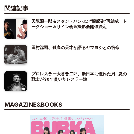
関連記事
天龍源一郎＆スタン・ハンセン“龍艦砲”再結成！ト
ークショー＆サイン会＆撮影会開催決定
田村潔司、孤高の天才が語るヤマヨシとの宿命
プロレスラー大谷晋二郎、新日本に憧れた男…炎の
戦士が30年貫いたレスラー論
MAGAZINE&BOOKS