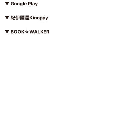
▼
Google Play
▼
紀伊國屋Kinoppy
▼
BOOK☆WALKER