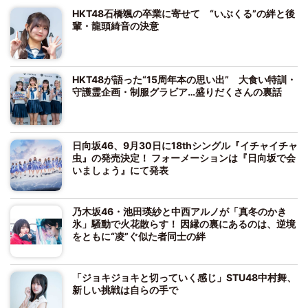
HKT48石橋颯の卒業に寄せて “いぶくる”の絆と後
輩・龍頭綺音の決意
HKT48が語った“15周年本の思い出” 大食い特訓・
守護霊企画・制服グラビア…盛りだくさんの裏話
日向坂46、9月30日に18thシングル『イチャイチャ
虫』の発売決定！ フォーメーションは『日向坂で会
いましょう』にて発表
乃木坂46・池田瑛紗と中西アルノが「真冬のかき
氷」騒動で火花散らす！ 因縁の裏にあるのは、逆境
をともに“凌”ぐ似た者同士の絆
「ジョキジョキと切っていく感じ」STU48中村舞、
新しい挑戦は自らの手で