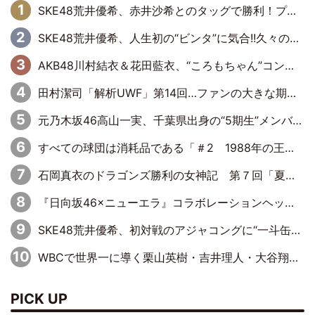
SKE48荒井優希、赤井沙希とのタッグで勝利！プリンセスタッグ選手権ベルトに挑戦
SKE48荒井優希、人生初の“ビンタ”に気合!!久々のシングルマッチ決定に「自分のできることを全部出せたらベスト」
AKB48川村結衣＆花田藍衣、“ころもちゃん”コンビがきつねダンスに出演！ファイターズファンのかわゆいはファーストピッチにも挑戦
田村潔司「解析UWF」第14回…ファンの大きな期待と現実の厳しい闘い
元乃木坂46高山一実、千葉県出身の“5期生”メンバーと「千葉軍団を作りたかった」さゆりんご軍団に対抗
すべての球団は消耗品である「＃2 1988年の王巨人編」byプロ野球死亡遊戯
石岡真衣のドラゴンズ勝利の女神記 第７回「夏の神宮！11得点どらほー」
『日向坂46×ニューエラ』コラボレーションヘッドウェア発売決定
SKE48荒井優希、初対戦のアジャコングに“一斗缶攻撃”も食らい完敗
WBCで世界一に導く栗山英樹・吉井理人・大谷翔平に学ぶ“マネジメント術”
PICK UP