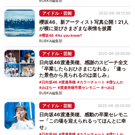
BUBKA編集部
アイドル・芸能
2022-06-29 12:30
櫻坂46、新アーティスト写真公開！21人
が横に並びさまざまな表情を披露
櫻坂46
As you know?
BUBKA編集部
アイドル・芸能
2022-06-29 05:00
日向坂46渡邉美穂、感謝のスピーチ全文
「卒業したらおひさまになれる」「違っ
た景色から見られるのは楽しみ」
日向坂46
渡邉美穂
カラーチャート
僕なんか
みほちー
渡邉美穂卒業セレモニー
べみほ
BUBKA編集部
アイドル・芸能
2022-06-29 00:00
日向坂46渡邉美穂、感動の卒業セレモニ
ー「この場を迎えられるってほんとに幸
せ」
日向坂46
渡邉美穂
カラーチャート
僕なんか