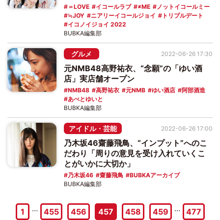
＝LOVE
イコールラブ
≠ME
ノットイコールミー
≒JOY
ニアリーイコールジョイ
トリプルデート
イコノイジョイ 2022
BUBKA編集部
グルメ
2022-06-26 17:30
元NMB48高野祐衣、“念願”の「ゆい酒
店」実店舗オープン
NMB48
高野祐衣
元NMB
ゆい酒店
阿部酒造
あべとゆいと
BUBKA編集部
アイドル・芸能
2022-06-26 17:00
乃木坂46齋藤飛鳥、“インプット”へのこ
だわり「周りの意見を受け入れていくこ
とがいかに大切か」
乃木坂46
齋藤飛鳥
BUBKAアーカイブ
BUBKA編集部
…
…
1
455
456
457
458
459
477