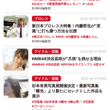
みほちー
渡邉美穂卒業セレモニー
べみほ
BUBKA編集部
プロレス
2022-06-28 17:00
新日本プロレス大特集！内藤哲也が“逆
風”に打ち勝つ方法を伝授
新日本プロレス
SPA!
内藤哲也
高橋ヒロム
BUBKA編集部
アイドル・芸能
2022-06-27 20:00
NMB48渋谷凪咲が“爪痕”を残せる理由
NMB48
渋谷凪咲
IPPON女子グランプリ
尻モギ
アイドル・芸能
2022-06-27 18:45
杉本有美写真展開催決定！最新写真集
「蝶光」より新たにセレクトした作品を
展示
写真集
杉本有美
蝶光
舞山秀一
写真展
ゴーオンジャー