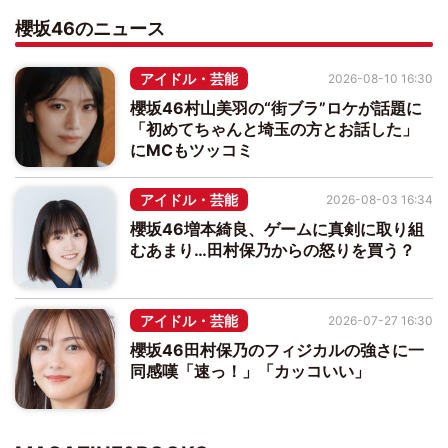
櫻坂46のニュース
アイドル・芸能
2026-08-10 16:30
櫻坂46村山美羽の“街ブラ”ロケが話題に
「初めてちゃんと埼玉の方とお話した」
にMCもツッコミ
アイドル・芸能
2026-08-03 16:34
櫻坂46増本綺良、ゲームに真剣に取り組
むあまり…田村保乃からの怒りを買う？
アイドル・芸能
2026-07-27 16:30
櫻坂46田村保乃のフィジカルの強さに一
同感嘆「速っ！」「カッコいい」