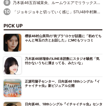
乃木坂46五百城茉央、ルームウエアでリラックス「今回のグラビアを見て成長を感じていただけるとうれしい」
「ジョキジョキと切っていく感じ」STU48中村舞、新しい挑戦は自らの手で
PICK UP
櫻坂46村山美羽の“街ブラ”ロケが話題に「初めてち
ゃんと埼玉の方とお話した」にMCもツッコミ
乃木坂46林瑠奈のLINE未読数にスタジオ騒然「気
付かないうちに溜まってる、みたいな」
正源司陽子センター、日向坂46 18thシングル『イ
チャイチャ虫』新ビジュアル公開
日向坂46、18thシングル『イチャイチャ虫』センタ