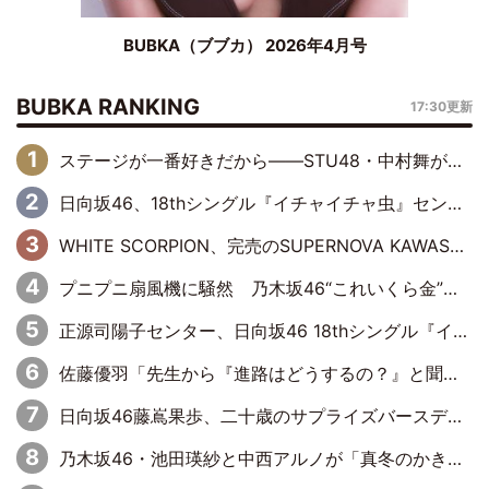
BUBKA（ブブカ） 2026年4月号
BUBKA RANKING
17:30更新
ステージが一番好きだから――STU48・中村舞が描く“これからの私”
日向坂46、18thシングル『イチャイチャ虫』センターは正源司陽子に決定& 佐藤優羽や平岡海月など、“ひなた坂46”からの選抜入りも注目！
WHITE SCORPION、完売のSUPERNOVA KAWASAKIで沸いた“着席型LIVE” 『BASE Live #16』昼公演リポート
プニプニ扇風機に騒然 乃木坂46“これいくら金”延長中は今回もわちゃわちゃ全開
正源司陽子センター、日向坂46 18thシングル『イチャイチャ虫』新ビジュアル公開
佐藤優羽「先生から『進路はどうするの？』と聞かれて。『実は……』とXのトレンドで1位になっているスマホを見せました」【日向坂46『五期生LIVE』開催記念 五期生“変革”ドキュメンタリー③】
日向坂46藤嶌果歩、二十歳のサプライズバースデーに大喜び「頼られる先輩になれるように努力していきたい」
乃木坂46・池田瑛紗と中西アルノが「真冬のかき氷」騒動で火花散らす！ 因縁の裏にあるのは、逆境をともに“凌”ぐ似た者同士の絆