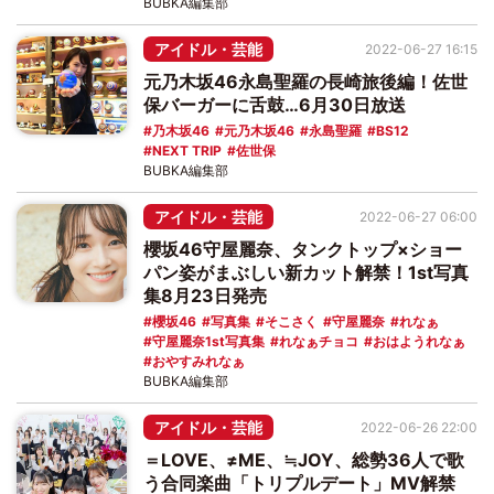
BUBKA編集部
アイドル・芸能
2022-06-27 16:15
元乃木坂46永島聖羅の長崎旅後編！佐世
保バーガーに舌鼓…6月30日放送
乃木坂46
元乃木坂46
永島聖羅
BS12
NEXT TRIP
佐世保
BUBKA編集部
アイドル・芸能
2022-06-27 06:00
櫻坂46守屋麗奈、タンクトップ×ショー
パン姿がまぶしい新カット解禁！1st写真
集8月23日発売
櫻坂46
写真集
そこさく
守屋麗奈
れなぁ
守屋麗奈1st写真集
れなぁチョコ
おはようれなぁ
おやすみれなぁ
BUBKA編集部
アイドル・芸能
2022-06-26 22:00
＝LOVE、≠ME、≒JOY、総勢36人で歌
う合同楽曲「トリプルデート」MV解禁