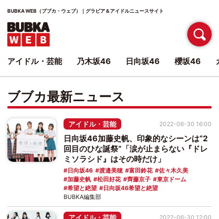
BUBKA WEB（ブブカ・ウェブ）｜グラビア＆アイドルニュースサイト
アイドル・芸能
乃木坂46
日向坂46
櫻坂46
ブブカ最新ニュース
アイドル・芸能
2022-06-30 16:00
日向坂46加藤史帆、印象的なシーンは“2
回目のひな誕祭”「涙が止まらない『ドレ
ミソラシド』はその時だけ」
日向坂46
渡邉美穂
富田鈴花
佐々木久美
加藤史帆
松田好花
齊藤京子
東京ドーム
希望と絶望
日向坂46希望と絶望
BUBKA編集部
アイドル・芸能
2022-06-30 12:00