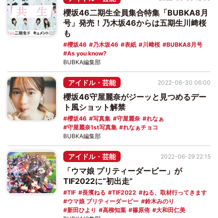
櫻坂46二期生全員集合特集「BUBKA8月
号」発売！乃木坂46からは五期生川﨑桜
も
櫻坂46
乃木坂46
表紙
川﨑桜
BUBKA8月号
As you know?
BUBKA編集部
アイドル・芸能
2022-06-30 06:00
櫻坂46守屋麗奈がジーッと見つめるデー
ト風ショット解禁
櫻坂46
写真集
守屋麗奈
れなぁ
守屋麗奈1st写真集
れなぁチョコ
BUBKA編集部
アイドル・芸能
2022-06-29 22:15
「ウマ娘 プリティーダービー」が
TIF2022に“初出走”
TIF
長濱ねる
TIF2022
ねる、取材行ってきます
ウマ娘 プリティーダービー
鈴木みのり
新田ひより
高柳知葉
篠原侑
大和田仁美