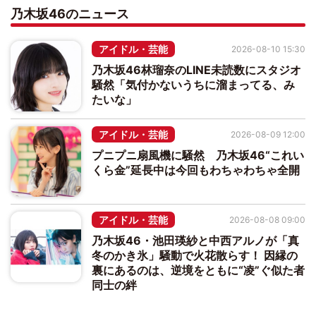
乃木坂46のニュース
アイドル・芸能
2026-08-10 15:30
乃木坂46林瑠奈のLINE未読数にスタジオ
騒然「気付かないうちに溜まってる、み
たいな」
アイドル・芸能
2026-08-09 12:00
プニプニ扇風機に騒然 乃木坂46“これい
くら金”延長中は今回もわちゃわちゃ全開
アイドル・芸能
2026-08-08 09:00
乃木坂46・池田瑛紗と中西アルノが「真
冬のかき氷」騒動で火花散らす！ 因縁の
裏にあるのは、逆境をともに“凌”ぐ似た者
同士の絆