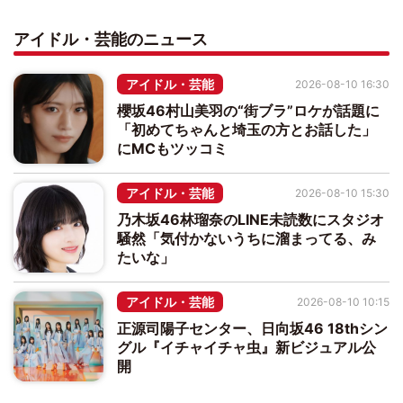
アイドル・芸能のニュース
アイドル・芸能
2026-08-10 16:30
櫻坂46村山美羽の“街ブラ”ロケが話題に
「初めてちゃんと埼玉の方とお話した」
にMCもツッコミ
アイドル・芸能
2026-08-10 15:30
乃木坂46林瑠奈のLINE未読数にスタジオ
騒然「気付かないうちに溜まってる、み
たいな」
アイドル・芸能
2026-08-10 10:15
正源司陽子センター、日向坂46 18thシン
グル『イチャイチャ虫』新ビジュアル公
開