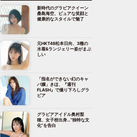
新時代のグラビアクイーン
桑島海空、ピュアな笑顔と
健康的なスタイルで魅了
元HKT48松本日向、3種の
水着&ランジェリー姿がまぶ
しい
「指名ができない幻のキャ
バ嬢」きほ、『週刊
FLASH』で撮り下ろしグラ
ビア
グラビアアイドル奥村梨
穂、女子校出身…“独特な文
化”を告白