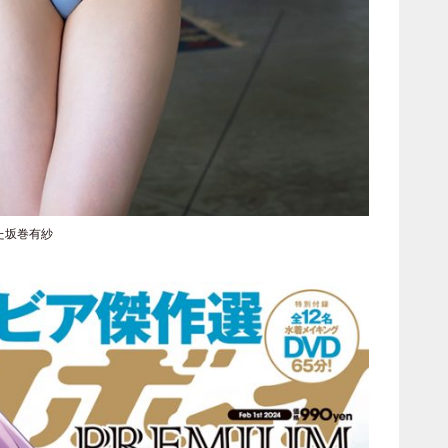
た坂巻有紗