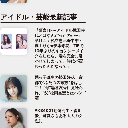
アイドル・芸能最新記事
『証言TIF～アイドル戦国時
代とはなんだったのか～』
第11回：私立恵比寿中学・
真山りか×安本彩花「TIFで
10年ぶりのキョンシーメイ
クをしたら、場を完全に引
かせてしまって。時代が変
わったんだなって」
甥っ子誕生の松田好花、京
都で“ふたつの家族”をはし
ご！ “母”黒谷友香に見送ら
れ、“父”松岡昌宏とはハシゴ
酒
AKB48 21期研究生・森川
優、可愛さもある大人の女
性に