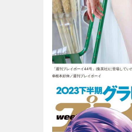
「週刊プレイボーイ44号」(集英社)に登場してい
©根本好伸／週刊プレイボーイ