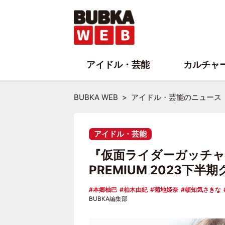
アイドル・芸能
カルチャ
BUBKA WEB
アイドル・芸能のニュース
アイドル・芸能
『仮面ライダーガッチャ
PREMIUM 2023下
本郷柚巴
柏木由紀
菊地姫奈
頓知気さきな
BUBKA編集部