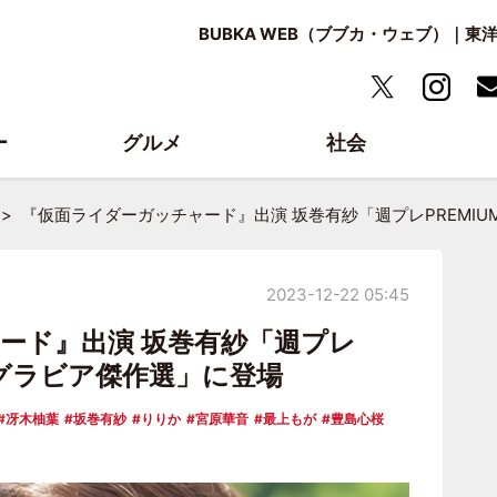
BUBKA WEB（ブブカ・ウェブ）｜
ー
グルメ
社会
『仮面ライダーガッチャード』出演 坂巻有紗「週プレPREMIU
2023-12-22 05:45
ード』出演 坂巻有紗「週プレ
半期グラビア傑作選」に登場
冴木柚葉
坂巻有紗
りりか
宮原華音
最上もが
豊島心桜