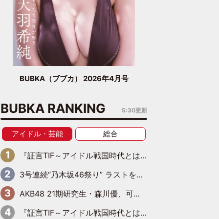
BUBKA（ブブカ） 2026年4月号
BUBKA RANKING
5:30更新
アイドル・芸能
総合
『証言TIF～アイドル戦国時代とはなんだったのか～』第6回：でんぱ組.inc・古川未鈴×相沢梨紗「『ハロプロやりたかったな』って言ったら、夢眠ねむさんに『てめえはでんぱ組．incなんだよ！』って肩パンされて(笑)」
3号連続“乃木坂46祭り” ラストを飾るのは賀喜遥香…5年ぶりの登場に「5年分大人になった私を見ていただけたら」
AKB48 21期研究生・森川優、可愛さもある大人の女性に
『証言TIF～アイドル戦国時代とはなんだったのか～』第11回：私立恵比寿中学・真山りか×安本彩花「TIFで10年ぶりのキョンシーメイクをしたら、場を完全に引かせてしまって。時代が変わったんだなって」