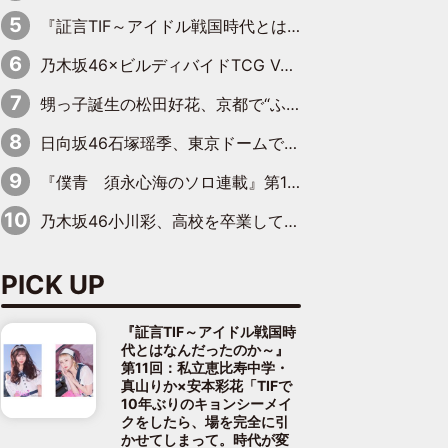
『証言TIF～アイドル戦国時代とはなんだったのか～』第10回：さくら学院・武藤彩未×飯田らうら「正直、中3で辞めるというのを信じてなくて。そう言われてはいたけど、嘘でしょって」
乃木坂46×ビルディバイドTCG Vol.2公開 賀喜遥香＆田村真佑が『京まふ』ステージに登壇
甥っ子誕生の松田好花、京都で“ふたつの家族”をはしご！ “母”黒谷友香に見送られ、“父”松岡昌宏とはハシゴ酒
日向坂46石塚瑶季、東京ドームで“観戦バレ”！ ナイツ・塙も認めた「巨人に詳しすぎるアイドル」は元VENUSスクール生で杉内コーチ推し⁉
『僕青 須永心海のソロ連載』第18回：「バーゲンセールハンターみうな inしまむら」編
乃木坂46小川彩、高校を卒業して初めてのグラビア「大人になった感じがしました(笑)」
PICK UP
『証言TIF～アイドル戦国時
代とはなんだったのか～』
第11回：私立恵比寿中学・
真山りか×安本彩花「TIFで
10年ぶりのキョンシーメイ
クをしたら、場を完全に引
かせてしまって。時代が変