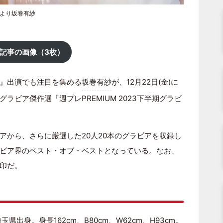
」より坂巻有紗
記事の画像（3枚）
』出演でも注目を集める
坂巻有紗
が、12月22日(金)に
ビア傑作選「週プレPREMIUM 2023下半期グラビ
アから、さらに厳選した20人20本のグラビアを収録し
ビア界のベスト・オブ・ベストとなっている。なお、
印だ。
県出身。身長162cm、B80cm、W62cm、H93cm。