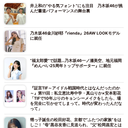
井上和の“やる気フォント”にも注目 乃木坂46が挑
んだ書道パフォーマンスの舞台裏
乃木坂46金川紗耶『rienda』26AW LOOKモデル
に就任
“福太郎愛”で話題…乃木坂46一ノ瀬美空、地元福岡
『めんべい25周年トップサポーター』に就任
『証言TIF～アイドル戦国時代とはなんだったのか
～』第11回：私立恵比寿中学・真山りか×安本彩花
「TIFで10年ぶりのキョンシーメイクをしたら、場
を完全に引かせてしまって。時代が変わったんだな
って」
甥っ子誕生の松田好花、京都で“ふたつの家族”をは
しご！ “母”黒谷友香に見送られ、“父”松岡昌宏とは