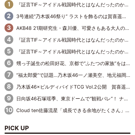
『証言TIF～アイドル戦国時代とはなんだったのか～』第6回：でんぱ組.inc・古川未鈴×相沢梨紗「『ハロプロやりたかったな』って言ったら、夢眠ねむさんに『てめえはでんぱ組．incなんだよ！』って肩パンされて(笑)」
3号連続“乃木坂46祭り” ラストを飾るのは賀喜遥香…5年ぶりの登場に「5年分大人になった私を見ていただけたら」
AKB48 21期研究生・森川優、可愛さもある大人の女性に
『証言TIF～アイドル戦国時代とはなんだったのか～』第11回：私立恵比寿中学・真山りか×安本彩花「TIFで10年ぶりのキョンシーメイクをしたら、場を完全に引かせてしまって。時代が変わったんだなって」
『証言TIF～アイドル戦国時代とはなんだったのか～』第10回：さくら学院・武藤彩未×飯田らうら「正直、中3で辞めるというのを信じてなくて。そう言われてはいたけど、嘘でしょって」
甥っ子誕生の松田好花、京都で“ふたつの家族”をはしご！ “母”黒谷友香に見送られ、“父”松岡昌宏とはハシゴ酒
“福太郎愛”で話題…乃木坂46一ノ瀬美空、地元福岡『めんべい25周年トップサポーター』に就任
乃木坂46×ビルディバイドTCG Vol.2公開 賀喜遥香＆田村真佑が『京まふ』ステージに登壇
日向坂46石塚瑶季、東京ドームで“観戦バレ”！ ナイツ・塙も認めた「巨人に詳しすぎるアイドル」は元VENUSスクール生で杉内コーチ推し⁉
Cloud ten佐藤流星「成長できる余地がたくさん」、本田高優「何度見ても飽きない公演に」
PICK UP