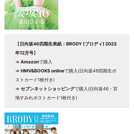
【
日向坂46四期生表紙：BRODY (ブロディ) 2023
年12月号
】
⇒
Amazon
で購入
⇒
HMV&BOOKS online
で購入(日向坂46四期生ポ
ストカード1枚付き)
⇒
セブンネットショッピング
で購入(日向坂46・宮
地すみれポストカード1枚付き)