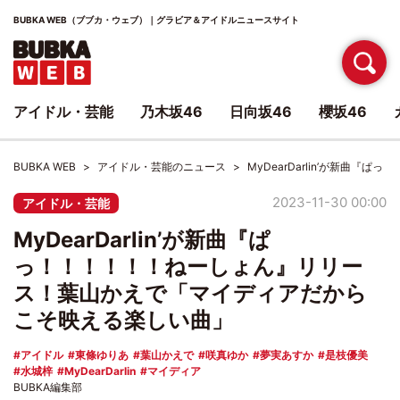
BUBKA WEB（ブブカ・ウェブ）｜グラビア＆アイドルニュースサイト
アイドル・芸能
乃木坂46
日向坂46
櫻坂46
BUBKA WEB
アイドル・芸能のニュース
MyDearDarlin’が新
2023-11-30 00:00
アイドル・芸能
MyDearDarlin’が新曲『ぱ
っ！！！！！！ねーしょん』リリー
ス！葉山かえで「マイディアだから
こそ映える楽しい曲」
アイドル
東條ゆりあ
葉山かえで
咲真ゆか
夢実あすか
是枝優美
水城梓
MyDearDarlin
マイディア
BUBKA編集部