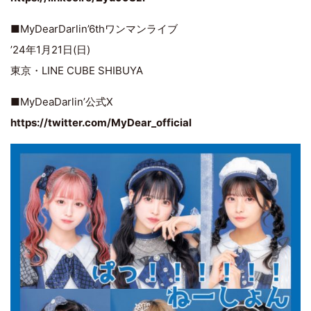
■MyDearDarlin’6thワンマンライブ
’24年1月21日(日)
東京・LINE CUBE SHIBUYA
■MyDeaDarlin’公式X
https://twitter.com/MyDear_official