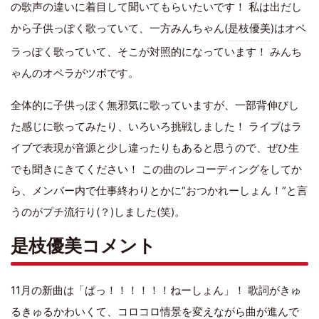
の歌声の違いに着目して聞いてもらいたいです！ 私は出だし
から子供っぽく歌っていて、一方みんちゃん(
是枝優美
)はオペ
ラっぽく歌っていて、そこが対照的になっています！ みんち
ゃんのオペラがツボです。
全体的に子供っぽく無邪気に歌っていますが、一部背伸びし
た感じに歌ってみたり、いろいろ挑戦しました！ ライブはラ
イブで表現が音源と少し違ったりもあると思うので、ぜひ生
でも聞きにきてください！ この曲のレコーディングをしてか
ら、メンバー内で仕事終わりとかに“おつかれーしょん！”と言
うのがプチ流行り(？)しました(笑)。
是枝優美コメント
11月の新曲は「ぱっ！！！！！！ねーしょん」！ 歌詞がきゅ
るきゅるかわいくて、コロコロ情景を変えながら曲が進んで