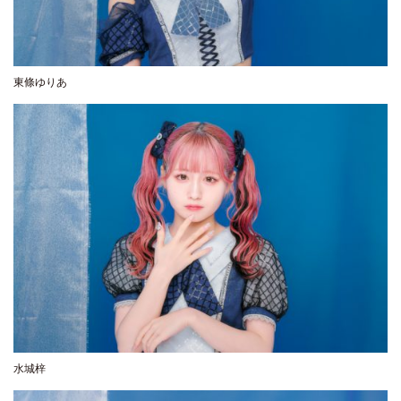
東條ゆりあ
水城梓