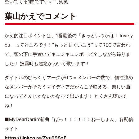
空いてくる1曲です(´﹃｀)笑笑
葉山かえでコメント
かえ的注目ポイントは、1番最後の「きっといつかはＩ love y
ou」ってところです！“もっと甘くいこう”ってRECで言われ
て、顎の下に手置いてキュンキュンポーズ？しながら録りま
した！ 披露時も超絶かわいく歌います！
タイトルのびっくりマークが6つ＝メンバーの数で、個性強め
なメンバーがそろうマイディアだからこそ映える、楽しい曲
になってるんじゃないかなって思います！ たくさん聴いて
ね！
■MyDearDarlin’新曲「ぱっ！！！！！！ねーしょん」各配信
サイト
https://linkco.re/Zyu99SzF