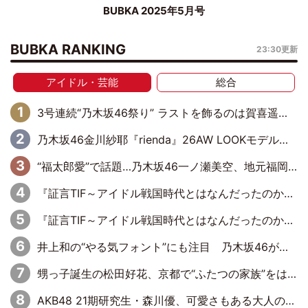
BUBKA 2025年5月号
BUBKA RANKING
23:30更新
アイドル・芸能
総合
3号連続“乃木坂46祭り” ラストを飾るのは賀喜遥香…5年ぶりの登場に「5年分大人になった私を見ていただけたら」
乃木坂46金川紗耶『rienda』26AW LOOKモデルに就任
“福太郎愛”で話題…乃木坂46一ノ瀬美空、地元福岡『めんべい25周年トップサポーター』に就任
『証言TIF～アイドル戦国時代とはなんだったのか～』第6回：でんぱ組.inc・古川未鈴×相沢梨紗「『ハロプロやりたかったな』って言ったら、夢眠ねむさんに『てめえはでんぱ組．incなんだよ！』って肩パンされて(笑)」
『証言TIF～アイドル戦国時代とはなんだったのか～』第11回：私立恵比寿中学・真山りか×安本彩花「TIFで10年ぶりのキョンシーメイクをしたら、場を完全に引かせてしまって。時代が変わったんだなって」
井上和の“やる気フォント”にも注目 乃木坂46が挑んだ書道パフォーマンスの舞台裏
甥っ子誕生の松田好花、京都で“ふたつの家族”をはしご！ “母”黒谷友香に見送られ、“父”松岡昌宏とはハシゴ酒
AKB48 21期研究生・森川優、可愛さもある大人の女性に