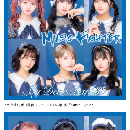
5カ月連続新曲配信リリース企画の第1弾「Music Fighter」