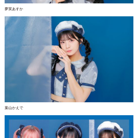
夢実あすか
葉山かえで