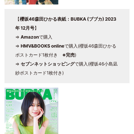
【
櫻坂46森田ひかる表紙：BUBKA (ブブカ) 2023
年 12月号
】
⇒
Amazon
で購入
⇒
HMV&BOOKS online
で購入(櫻坂46森田ひかる
ポストカード1枚付き
※完売
)
⇒
セブンネットショッピング
で購入(櫻坂46小島凪
紗ポストカード1枚付き)