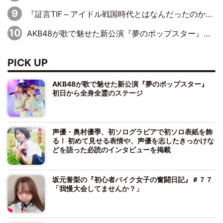
『証言TIF～アイドル戦国時代とはなんだったのか～』第10回：さくら学院・武藤彩未×飯田らうら「正直、中3で辞めるというのを信じてなくて。そう言われてはいたけど、嘘でしょって」
AKB48が歌で魅せた新公演『夢のポップスター』 初日から全身全霊のステージ
PICK UP
AKB48が歌で魅せた新公演『夢のポップスター』
初日から全身全霊のステージ
声優・奥村優季、初ソログラビアで初ソロ表紙を飾
る！ 初めて見せる表情や、声優を志したきっかけな
どを語った必読のインタビューを掲載
坂元誉梨の『初心者バイク女子の奮闘日記』＃７７
「我慢大会してませんか？」