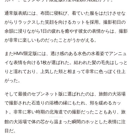
通常版表紙には、布団に寝転び、着ていた服をはだけさせな
がらリラックスした笑顔を向けるカットを採用。撮影初日の
余韻に浸りながら1日の疲れを癒やす彼女の表情からは、撮影
が非常に楽しいものだったことがうかがえる。
またHMV限定版には、透け感のある水色の水着姿でアンニュ
イな表情を向ける1枚が選ばれた。結われた髪の毛先はしっと
りと濡れており、上気した頬と相まって非常に色っぽく仕上
がった。
そして最後のセブンネット版に選ばれたのは、旅館の大浴場
で撮影された石造りの浴槽の縁にもたれ、頬を緩めるカッ
ト。非常に寒い時期の
北海道
での撮影だったこともあり、旅
館の大浴場で体の芯から温まった瞬間のホッとした表情に注
目だ。