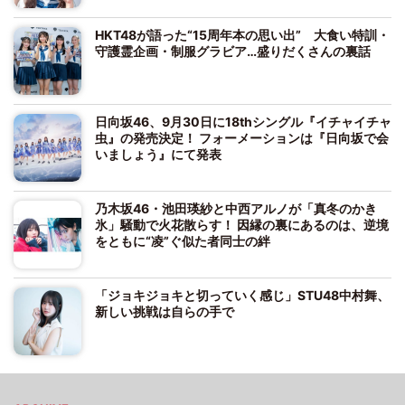
HKT48が語った“15周年本の思い出” 大食い特訓・
守護霊企画・制服グラビア…盛りだくさんの裏話
日向坂46、9月30日に18thシングル『イチャイチャ
虫』の発売決定！ フォーメーションは『日向坂で会
いましょう』にて発表
乃木坂46・池田瑛紗と中西アルノが「真冬のかき
氷」騒動で火花散らす！ 因縁の裏にあるのは、逆境
をともに“凌”ぐ似た者同士の絆
「ジョキジョキと切っていく感じ」STU48中村舞、
新しい挑戦は自らの手で