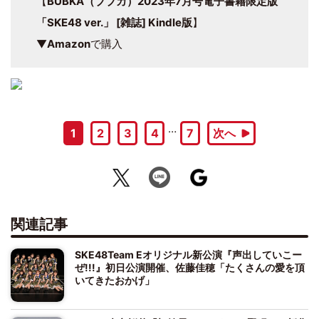
【
BUBKA（ブブカ）2023年7月号電子書籍限定版
「SKE48 ver.」 [雑誌] Kindle版
】
▼
Amazon
で購入
…
1
2
3
4
7
次へ
関連記事
SKE48Team Eオリジナル新公演『声出していこー
ぜ!!!』初日公演開催、佐藤佳穂「たくさんの愛を頂
いてきたおかげ」