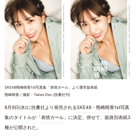
SKE48熊崎晴香1st写真集「表情ガール」より通常版表紙
熊崎晴香／撮影：Takeo Dec.(扶桑社刊)
8月9日(水)に
扶桑社
より発売される
SKE48
・
熊崎晴香
1st写真
集のタイトルが「
表情ガール
」に決定。併せて、販路別表紙3
種が公開された。