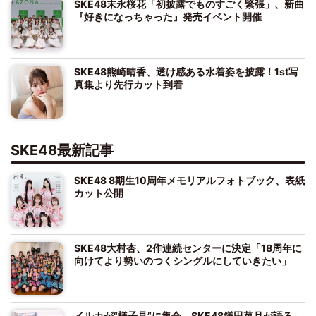
SKE48末永桜花「初披露でものすごく緊張」、新曲
『好きになっちゃった』発売イベント開催
SKE48熊崎晴香、透け感ある水着姿を披露！1st写
真集より先行カット到着
SKE48最新記事
SKE48 8期生10周年メモリアルフォトブック、表紙
カット公開
SKE48大村杏、2作連続センターに決定「18周年に
向けてより勢いのつくシングルにしていきたい」
イルカが“様子見”に集合 SKE48鎌田菜月が語る、