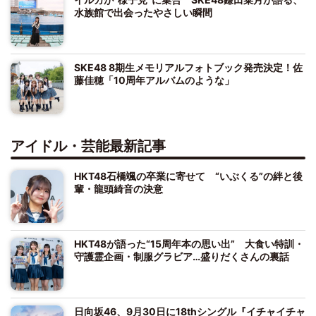
水族館で出会ったやさしい瞬間
SKE48 8期生メモリアルフォトブック発売決定！佐
藤佳穂「10周年アルバムのような」
アイドル・芸能最新記事
HKT48石橋颯の卒業に寄せて “いぶくる”の絆と後
輩・龍頭綺音の決意
HKT48が語った“15周年本の思い出” 大食い特訓・
守護霊企画・制服グラビア…盛りだくさんの裏話
日向坂46、9月30日に18thシングル『イチャイチャ