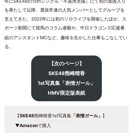
年にSKE48の15thシングル『不器用太陽』にて初の選抜入り
を果たして以降、選抜常連の人気メンバーとしてグループを
支えてきた。2022年には初のソロライブを開催したほか、ス
ポーツ新聞にて
競馬
のコラム連載や、中日ドラゴンズ応援番
組のアシスタントMCなど、趣味を生かした仕事もこなしてい
る。
【次のページ】
SKE48熊崎晴香
1st写真集「表情ガール」
HMV限定版表紙
【
SKE48
熊崎晴香1st写真集
「表情ガール」
】
▼
Amazon
で購入