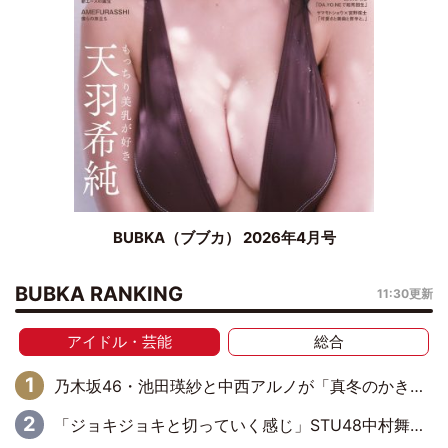
BUBKA（ブブカ） 2026年4月号
BUBKA RANKING
11:30更新
アイドル・芸能
総合
乃木坂46・池田瑛紗と中西アルノが「真冬のかき氷」騒動で火花散らす！ 因縁の裏にあるのは、逆境をともに“凌”ぐ似た者同士の絆
「ジョキジョキと切っていく感じ」STU48中村舞、新しい挑戦は自らの手で