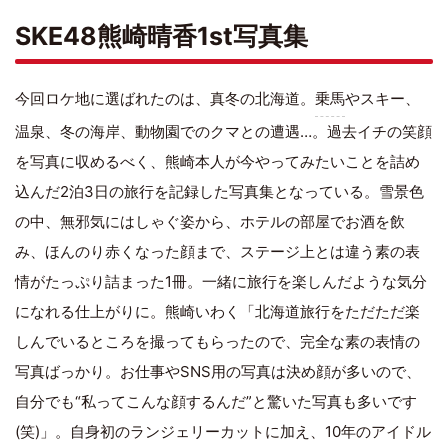
SKE48熊崎晴香1st写真集
今回ロケ地に選ばれたのは、真冬の北海道。
乗馬
やスキー、
温泉、冬の海岸、動物園でのクマとの遭遇…。過去イチの笑顔
を写真に収めるべく、熊崎本人が今やってみたいことを詰め
込んだ2泊3日の旅行を記録した写真集となっている。雪景色
の中、無邪気にはしゃぐ姿から、ホテルの部屋でお酒を飲
み、ほんのり赤くなった顔まで、ステージ上とは違う素の表
情がたっぷり詰まった1冊。一緒に旅行を楽しんだような気分
になれる仕上がりに。熊崎いわく「北海道旅行をただただ楽
しんでいるところを撮ってもらったので、完全な素の表情の
写真ばっかり。お仕事やSNS用の写真は決め顔が多いので、
自分でも“私ってこんな顔するんだ”と驚いた写真も多いです
(笑)」。自身初の
ランジェリー
カットに加え、10年の
アイドル