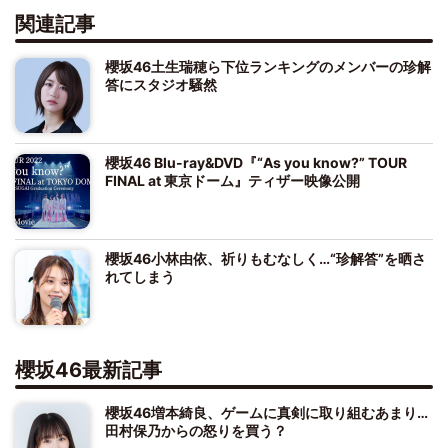
関連記事
櫻坂46土生瑞穂ら下位ランキングのメンバーの珍解
答にスタジオ騒然
櫻坂46 Blu-ray&DVD『“As you know?” TOUR
FINAL at 東京ドーム』ティザー映像公開
櫻坂46小林由依、祈りもむなしく…“珍解答”を晒さ
れてしまう
櫻坂46最新記事
櫻坂46増本綺良、ゲームに真剣に取り組むあまり…
田村保乃からの怒りを買う？