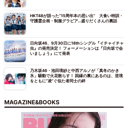
HKT48が語った“15周年本の思い出” 大食い特訓・
守護霊企画・制服グラビア…盛りだくさんの裏話
日向坂46、9月30日に18thシングル『イチャイチャ
虫』の発売決定！ フォーメーションは『日向坂で会
いましょう』にて発表
乃木坂46・池田瑛紗と中西アルノが「真冬のかき
氷」騒動で火花散らす！ 因縁の裏にあるのは、逆境
をともに“凌”ぐ似た者同士の絆
MAGAZINE&BOOKS