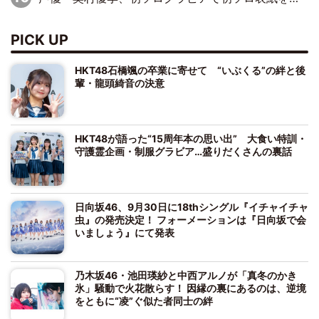
PICK UP
HKT48石橋颯の卒業に寄せて “いぶくる”の絆と後
輩・龍頭綺音の決意
HKT48が語った“15周年本の思い出” 大食い特訓・
守護霊企画・制服グラビア…盛りだくさんの裏話
日向坂46、9月30日に18thシングル『イチャイチャ
虫』の発売決定！ フォーメーションは『日向坂で会
いましょう』にて発表
乃木坂46・池田瑛紗と中西アルノが「真冬のかき
氷」騒動で火花散らす！ 因縁の裏にあるのは、逆境
をともに“凌”ぐ似た者同士の絆