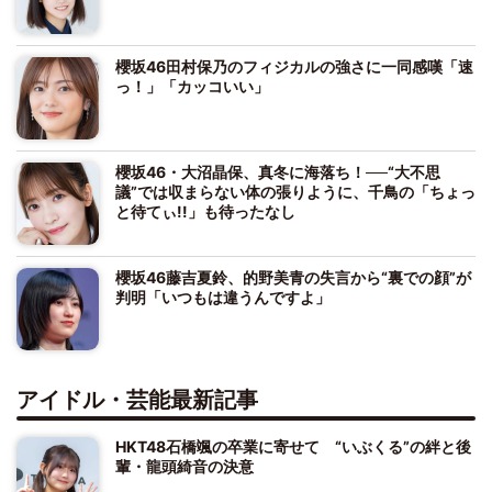
櫻坂46田村保乃のフィジカルの強さに一同感嘆「速
っ！」「カッコいい」
櫻坂46・大沼晶保、真冬に海落ち！──“大不思
議”では収まらない体の張りように、千鳥の「ちょっ
と待てぃ!!」も待ったなし
櫻坂46藤吉夏鈴、的野美青の失言から“裏での顔”が
判明「いつもは違うんですよ」
アイドル・芸能最新記事
HKT48石橋颯の卒業に寄せて “いぶくる”の絆と後
輩・龍頭綺音の決意