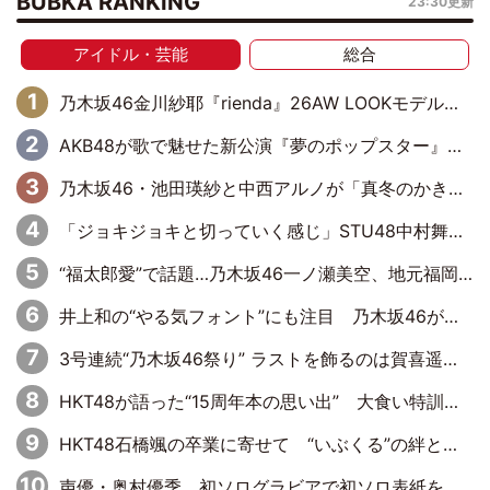
BUBKA RANKING
23:30更新
アイドル・芸能
総合
乃木坂46金川紗耶『rienda』26AW LOOKモデルに就任
AKB48が歌で魅せた新公演『夢のポップスター』 初日から全身全霊のステージ
乃木坂46・池田瑛紗と中西アルノが「真冬のかき氷」騒動で火花散らす！ 因縁の裏にあるのは、逆境をともに“凌”ぐ似た者同士の絆
「ジョキジョキと切っていく感じ」STU48中村舞、新しい挑戦は自らの手で
“福太郎愛”で話題…乃木坂46一ノ瀬美空、地元福岡『めんべい25周年トップサポーター』に就任
井上和の“やる気フォント”にも注目 乃木坂46が挑んだ書道パフォーマンスの舞台裏
3号連続“乃木坂46祭り” ラストを飾るのは賀喜遥香…5年ぶりの登場に「5年分大人になった私を見ていただけたら」
HKT48が語った“15周年本の思い出” 大食い特訓・守護霊企画・制服グラビア…盛りだくさんの裏話
HKT48石橋颯の卒業に寄せて “いぶくる”の絆と後輩・龍頭綺音の決意
声優・奥村優季、初ソログラビアで初ソロ表紙を飾る！ 初めて見せる表情や、声優を志したきっかけなどを語った必読のインタビューを掲載