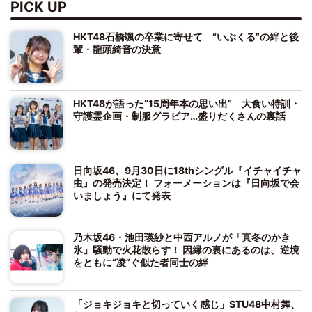
PICK UP
HKT48石橋颯の卒業に寄せて “いぶくる”の絆と後
輩・龍頭綺音の決意
HKT48が語った“15周年本の思い出” 大食い特訓・
守護霊企画・制服グラビア…盛りだくさんの裏話
日向坂46、9月30日に18thシングル『イチャイチャ
虫』の発売決定！ フォーメーションは『日向坂で会
いましょう』にて発表
乃木坂46・池田瑛紗と中西アルノが「真冬のかき
氷」騒動で火花散らす！ 因縁の裏にあるのは、逆境
をともに“凌”ぐ似た者同士の絆
「ジョキジョキと切っていく感じ」STU48中村舞、