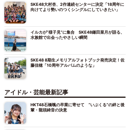
SKE48大村杏、2作連続センターに決定「18周年に
向けてより勢いのつくシングルにしていきたい」
イルカが“様子見”に集合 SKE48鎌田菜月が語る、
水族館で出会ったやさしい瞬間
SKE48 8期生メモリアルフォトブック発売決定！佐
藤佳穂「10周年アルバムのような」
アイドル・芸能最新記事
HKT48石橋颯の卒業に寄せて “いぶくる”の絆と後
輩・龍頭綺音の決意