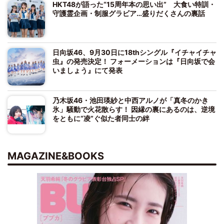
HKT48が語った“15周年本の思い出” 大食い特訓・
守護霊企画・制服グラビア…盛りだくさんの裏話
日向坂46、9月30日に18thシングル『イチャイチャ
虫』の発売決定！ フォーメーションは『日向坂で会
いましょう』にて発表
乃木坂46・池田瑛紗と中西アルノが「真冬のかき
氷」騒動で火花散らす！ 因縁の裏にあるのは、逆境
をともに“凌”ぐ似た者同士の絆
MAGAZINE&BOOKS