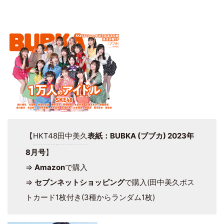
【
HKT48
田中美久
表紙：BUBKA (ブブカ) 2023年
8月号
】
⇒
Amazon
で購入
⇒
セブンネットショッピング
で購入(田中美久ポス
トカード1枚付き(3種からランダム1枚)