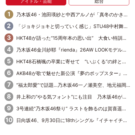
アイドル・芸能
総合
乃木坂46・池田瑛紗と中西アルノが「真冬のかき氷」騒動で火花散らす！ 因縁の裏にあるのは、逆境をともに“凌”ぐ似た者同士の絆
「ジョキジョキと切っていく感じ」STU48中村舞、新しい挑戦は自らの手で
HKT48が語った“15周年本の思い出” 大食い特訓・守護霊企画・制服グラビア…盛りだくさんの裏話
乃木坂46金川紗耶『rienda』26AW LOOKモデルに就任
HKT48石橋颯の卒業に寄せて “いぶくる”の絆と後輩・龍頭綺音の決意
AKB48が歌で魅せた新公演『夢のポップスター』 初日から全身全霊のステージ
“福太郎愛”で話題…乃木坂46一ノ瀬美空、地元福岡『めんべい25周年トップサポーター』に就任
井上和の“やる気フォント”にも注目 乃木坂46が挑んだ書道パフォーマンスの舞台裏
3号連続“乃木坂46祭り” ラストを飾るのは賀喜遥香…5年ぶりの登場に「5年分大人になった私を見ていただけたら」
日向坂46、9月30日に18thシングル『イチャイチャ虫』の発売決定！ フォーメーションは『日向坂で会いましょう』にて発表