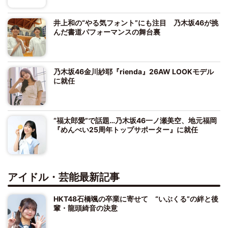
井上和の“やる気フォント”にも注目 乃木坂46が挑
んだ書道パフォーマンスの舞台裏
乃木坂46金川紗耶『rienda』26AW LOOKモデル
に就任
“福太郎愛”で話題…乃木坂46一ノ瀬美空、地元福岡
『めんべい25周年トップサポーター』に就任
アイドル・芸能最新記事
HKT48石橋颯の卒業に寄せて “いぶくる”の絆と後
輩・龍頭綺音の決意