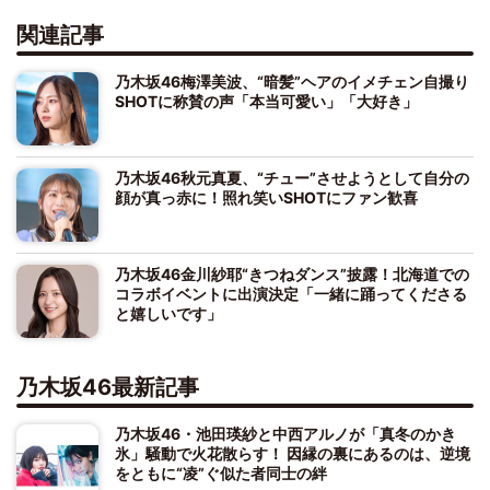
関連記事
乃木坂46梅澤美波、“暗髪”ヘアのイメチェン自撮り
SHOTに称賛の声「本当可愛い」「大好き」
乃木坂46秋元真夏、“チュー”させようとして自分の
顔が真っ赤に！照れ笑いSHOTにファン歓喜
乃木坂46金川紗耶“きつねダンス”披露！北海道での
コラボイベントに出演決定「一緒に踊ってくださる
と嬉しいです」
乃木坂46最新記事
乃木坂46・池田瑛紗と中西アルノが「真冬のかき
氷」騒動で火花散らす！ 因縁の裏にあるのは、逆境
をともに“凌”ぐ似た者同士の絆