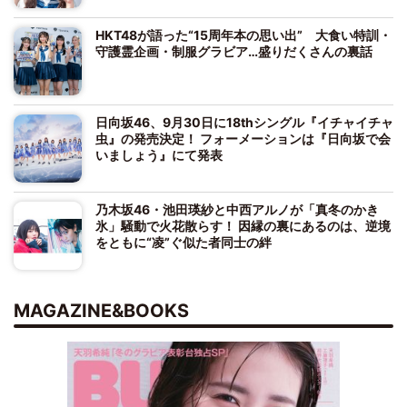
HKT48が語った“15周年本の思い出” 大食い特訓・
守護霊企画・制服グラビア…盛りだくさんの裏話
日向坂46、9月30日に18thシングル『イチャイチャ
虫』の発売決定！ フォーメーションは『日向坂で会
いましょう』にて発表
乃木坂46・池田瑛紗と中西アルノが「真冬のかき
氷」騒動で火花散らす！ 因縁の裏にあるのは、逆境
をともに“凌”ぐ似た者同士の絆
MAGAZINE&BOOKS