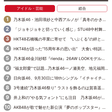
アイドル・芸能
総合
乃木坂46・池田瑛紗と中西アルノが「真冬のかき氷」騒動で火花散らす！ 因縁の裏にあるのは、逆境をともに“凌”ぐ似た者同士の絆
「ジョキジョキと切っていく感じ」STU48中村舞、新しい挑戦は自らの手で
HKT48石橋颯の卒業に寄せて “いぶくる”の絆と後輩・龍頭綺音の決意
HKT48が語った“15周年本の思い出” 大食い特訓・守護霊企画・制服グラビア…盛りだくさんの裏話
乃木坂46金川紗耶『rienda』26AW LOOKモデルに就任
“福太郎愛”で話題…乃木坂46一ノ瀬美空、地元福岡『めんべい25周年トップサポーター』に就任
日向坂46、9月30日に18thシングル『イチャイチャ虫』の発売決定！ フォーメーションは『日向坂で会いましょう』にて発表
3号連続“乃木坂46祭り” ラストを飾るのは賀喜遥香…5年ぶりの登場に「5年分大人になった私を見ていただけたら」
井上和の“やる気フォント”にも注目 乃木坂46が挑んだ書道パフォーマンスの舞台裏
AKB48が歌で魅せた新公演『夢のポップスター』 初日から全身全霊のステージ