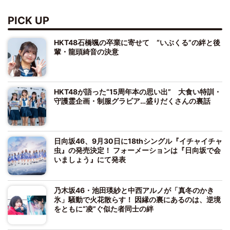
PICK UP
HKT48石橋颯の卒業に寄せて “いぶくる”の絆と後
輩・龍頭綺音の決意
HKT48が語った“15周年本の思い出” 大食い特訓・
守護霊企画・制服グラビア…盛りだくさんの裏話
日向坂46、9月30日に18thシングル『イチャイチャ
虫』の発売決定！ フォーメーションは『日向坂で会
いましょう』にて発表
乃木坂46・池田瑛紗と中西アルノが「真冬のかき
氷」騒動で火花散らす！ 因縁の裏にあるのは、逆境
をともに“凌”ぐ似た者同士の絆