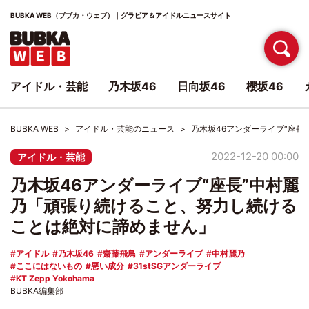
BUBKA WEB（ブブカ・ウェブ）｜グラビア＆アイドルニュースサイト
アイドル・芸能
乃木坂46
日向坂46
櫻坂46
BUBKA WEB
アイドル・芸能のニュース
乃木坂46アンダーライブ“座
2022-12-20 00:00
アイドル・芸能
乃木坂46アンダーライブ“座長”中村麗
乃「頑張り続けること、努力し続ける
ことは絶対に諦めません」
アイドル
乃木坂46
齋藤飛鳥
アンダーライブ
中村麗乃
ここにはないもの
悪い成分
31stSGアンダーライブ
KT Zepp Yokohama
BUBKA編集部