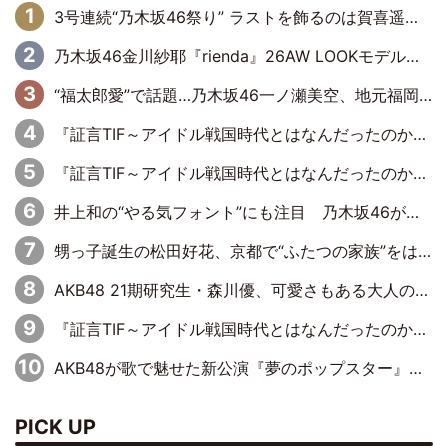
3号連続“乃木坂46祭り” ラストを飾るのは賀喜遥香…5年ぶりの登場に「5年分大人になった私を見ていただけたら」
乃木坂46金川紗耶『rienda』26AW LOOKモデルに就任
“福太郎愛”で話題…乃木坂46一ノ瀬美空、地元福岡『めんべい25周年トップサポーター』に就任
『証言TIF～アイドル戦国時代とはなんだったのか～』第6回：でんぱ組.inc・古川未鈴×相沢梨紗「『ハロプロやりたかったな』って言ったら、夢眠ねむさんに『てめえはでんぱ組．incなんだよ！』って肩パンされて(笑)」
『証言TIF～アイドル戦国時代とはなんだったのか～』第11回：私立恵比寿中学・真山りか×安本彩花「TIFで10年ぶりのキョンシーメイクをしたら、場を完全に引かせてしまって。時代が変わったんだなって」
井上和の“やる気フォント”にも注目 乃木坂46が挑んだ書道パフォーマンスの舞台裏
甥っ子誕生の松田好花、京都で“ふたつの家族”をはしご！ “母”黒谷友香に見送られ、“父”松岡昌宏とはハシゴ酒
AKB48 21期研究生・森川優、可愛さもある大人の女性に
『証言TIF～アイドル戦国時代とはなんだったのか～』第10回：さくら学院・武藤彩未×飯田らうら「正直、中3で辞めるというのを信じてなくて。そう言われてはいたけど、嘘でしょって」
AKB48が歌で魅せた新公演『夢のポップスター』 初日から全身全霊のステージ
PICK UP