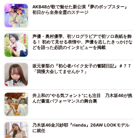
AKB48が歌で魅せた新公演『夢のポップスター』
初日から全身全霊のステージ
声優・奥村優季、初ソログラビアで初ソロ表紙を飾
る！ 初めて見せる表情や、声優を志したきっかけな
どを語った必読のインタビューを掲載
坂元誉梨の『初心者バイク女子の奮闘日記』＃７７
「我慢大会してませんか？」
井上和の“やる気フォント”にも注目 乃木坂46が挑
んだ書道パフォーマンスの舞台裏
乃木坂46金川紗耶『rienda』26AW LOOKモデル
に就任