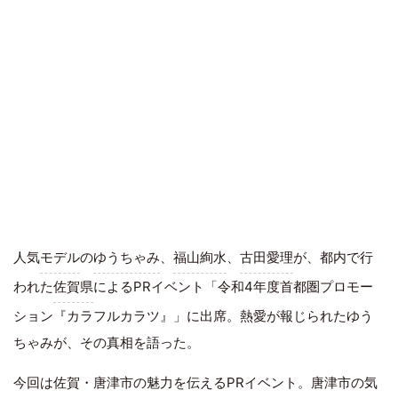
人気
モデル
の
ゆうちゃみ
、
福山絢水
、
古田愛理
が、都内で行
われた
佐賀県
によるPRイベント「令和4年度首都圏プロモー
ション『カラフルカラツ』」に出席。熱愛が報じられたゆう
ちゃみが、その真相を語った。
今回は佐賀・
唐津市
の魅力を伝えるPRイベント。唐津市の気