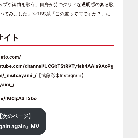
ップな楽曲を歌う。自身が持つクリアな透明感のある歌
べてみました」やTBS系「この差って何ですか？」に
サイト
muto.com/
outube.com/channel/UCGbTStRKTy1sh4AAIa9AoPg
com/_mutoayami_/
【武藤彩未Instagram】
yami_/
.be/rM0lpA3T3bo
【次のページ】
gain again」MV