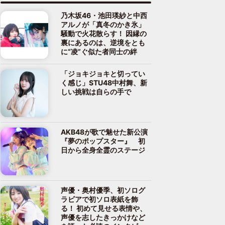
乃木坂46・池田瑛紗と中西
アルノが「真冬のかき氷」
騒動で火花散らす！ 因縁の
裏にあるのは、逆境をとも
に“凌”ぐ似た者同士の絆
「ジョキジョキと切ってい
く感じ」STU48中村舞、新
しい挑戦は自らの手で
AKB48が歌で魅せた新公演
『夢のポップスター』 初
日から全身全霊のステージ
声優・奥村優季、初ソログ
ラビアで初ソロ表紙を飾
る！ 初めて見せる表情や、
声優を志したきっかけなど