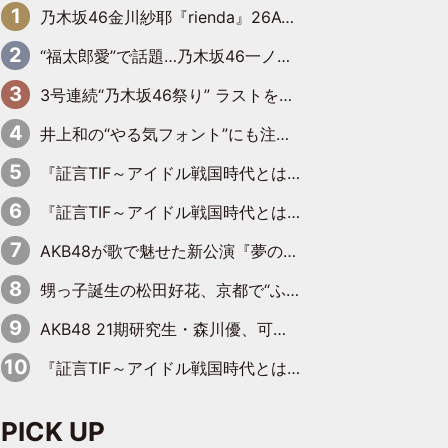
乃木坂46金川紗耶『rienda』26AW LOOKモデルに就任
“福太郎愛”で話題…乃木坂46一ノ瀬美空、地元福岡『めんべい25周年トップサポーター』に就任
3号連続“乃木坂46祭り” ラストを飾るのは賀喜遥香…5年ぶりの登場に「5年分大人になった私を見ていただけたら」
井上和の“やる気フォント”にも注目 乃木坂46が挑んだ書道パフォーマンスの舞台裏
『証言TIF～アイドル戦国時代とはなんだったのか～』第6回：でんぱ組.inc・古川未鈴×相沢梨紗「『ハロプロやりたかったな』って言ったら、夢眠ねむさんに『てめえはでんぱ組．incなんだよ！』って肩パンされて(笑)」
『証言TIF～アイドル戦国時代とはなんだったのか～』第11回：私立恵比寿中学・真山りか×安本彩花「TIFで10年ぶりのキョンシーメイクをしたら、場を完全に引かせてしまって。時代が変わったんだなって」
AKB48が歌で魅せた新公演『夢のポップスター』 初日から全身全霊のステージ
甥っ子誕生の松田好花、京都で“ふたつの家族”をはしご！ “母”黒谷友香に見送られ、“父”松岡昌宏とはハシゴ酒
AKB48 21期研究生・森川優、可愛さもある大人の女性に
『証言TIF～アイドル戦国時代とはなんだったのか～』第10回：さくら学院・武藤彩未×飯田らうら「正直、中3で辞めるというのを信じてなくて。そう言われてはいたけど、嘘でしょって」
PICK UP