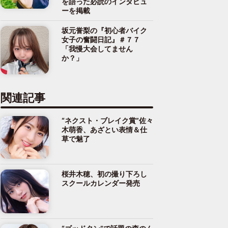
を語った必読のインタビュ
ーを掲載
坂元誉梨の『初心者バイク
女子の奮闘日記』＃７７
「我慢大会してません
か？」
関連記事
“ネクスト・ブレイク賞”佐々
木萌香、あざとい表情＆仕
草で魅了
桜井木穂、初の撮り下ろし
スクールカレンダー発売