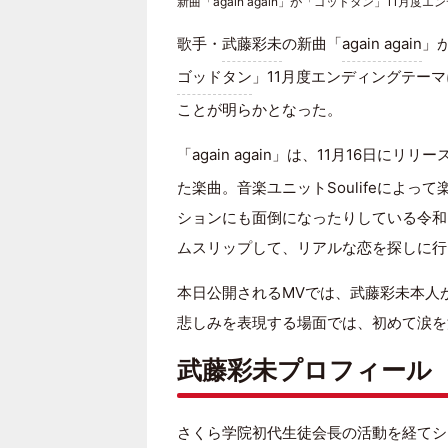
新曲「again again」が「ゴッドタン」11月
歌手・
武藤彩未
の新曲「
again again
」
ゴッドタン
」11月度エンディングテーマ
ことが明らかとなった。
「again again」は、11月16日にリリース
た楽曲。音楽ユニットSoulifeによ
ションにも面倒になったりしている令和
ムスリップして、リアルな恋を探しに行
本日公開されるMVでは、武藤彩未本人
悲しみを表現する場面では、初めて涙を
武藤彩未プロフィール
さくら学院初代生徒会長の活動を経てシ