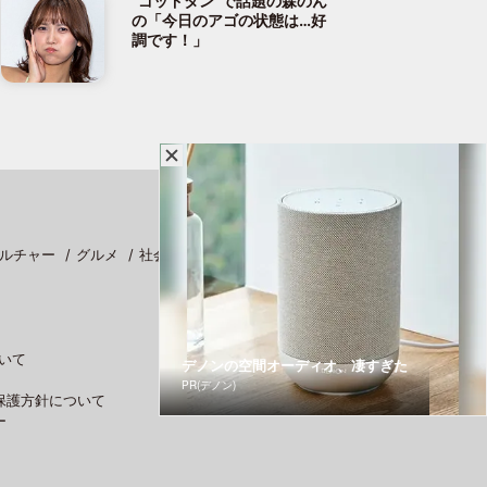
“ゴッドタン”で話題の森のん
の「今日のアゴの状態は…好
調です！」
ルチャー
グルメ
社会
スポーツ
いて
デノンの空間オーディオ、凄すぎた
PR(デノン)
保護方針について
ー