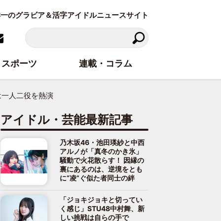
東洋一のグラビア＆活字アイドルニュースサイト
スポーツ
連載・コラム
は一人二役を熱演
アイドル・芸能最新記事
乃木坂46・池田瑛紗と中西
アルノが「真冬のかき氷」
騒動で火花散らす！ 因縁の
裏にあるのは、逆境をとも
に“凌”ぐ似た者同士の絆
「ジョキジョキと切ってい
く感じ」STU48中村舞、新
しい挑戦は自らの手で