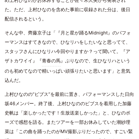
め上村ひなのがお休みすることが佐々木久美から発表され
た。ただ、上村ひなのを含めた事前に収録された分は、後日
配信されるという。
そんな中、齊藤京子は「『月と星が踊るMidnight』のパフォ
ーマンスはすてきなので、ひなリハをしたいなと思ってて、
スタッフさんにひなリハ今回やりますか？って聞いて。『ア
ザトカワイイ』『
青春の馬
』ぶりなので、生ひなリハという
のも初めてなので精いっぱい頑張りたいと思います」と意気
込んだ。
上村ひなのの“ビブス”を最前に置き、パフォーマンスした日向
坂46メンバー。終了後、上村ひなののビブスを着用した加藤
史帆は「楽しかったです！生放送楽しかった」と、ひなのポ
ーズで感想を語る。またツアーを一部お休みしていた潮紗理
菜は「この曲を踊ったのがMV撮影ぶりだったので、すごい緊