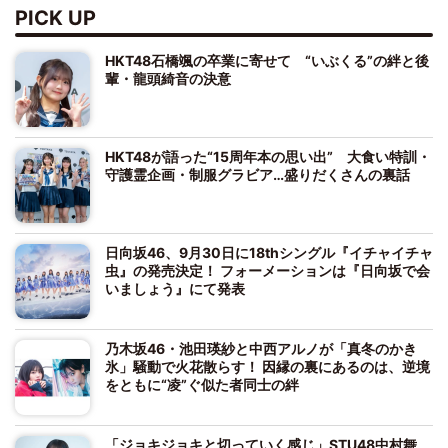
PICK UP
HKT48石橋颯の卒業に寄せて “いぶくる”の絆と後
輩・龍頭綺音の決意
HKT48が語った“15周年本の思い出” 大食い特訓・
守護霊企画・制服グラビア…盛りだくさんの裏話
日向坂46、9月30日に18thシングル『イチャイチャ
虫』の発売決定！ フォーメーションは『日向坂で会
いましょう』にて発表
乃木坂46・池田瑛紗と中西アルノが「真冬のかき
氷」騒動で火花散らす！ 因縁の裏にあるのは、逆境
をともに“凌”ぐ似た者同士の絆
「ジョキジョキと切っていく感じ」STU48中村舞、