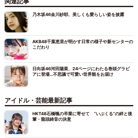
関連記事
乃木坂46金川紗耶、美しくも愛らしい姿を披露
AKB48千葉恵里が明かす日常の様子や新センターの
こだわり
日向坂46河田陽菜、24ページにわたる巻頭グラビ
アに登場…不思議で可愛い世界観をお届け
アイドル・芸能最新記事
HKT48石橋颯の卒業に寄せて “いぶくる”の絆と後
輩・龍頭綺音の決意