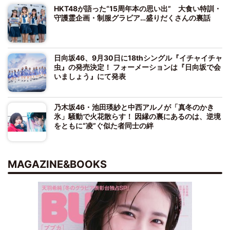
HKT48が語った“15周年本の思い出” 大食い特訓・
守護霊企画・制服グラビア…盛りだくさんの裏話
日向坂46、9月30日に18thシングル『イチャイチャ
虫』の発売決定！ フォーメーションは『日向坂で会
いましょう』にて発表
乃木坂46・池田瑛紗と中西アルノが「真冬のかき
氷」騒動で火花散らす！ 因縁の裏にあるのは、逆境
をともに“凌”ぐ似た者同士の絆
MAGAZINE&BOOKS