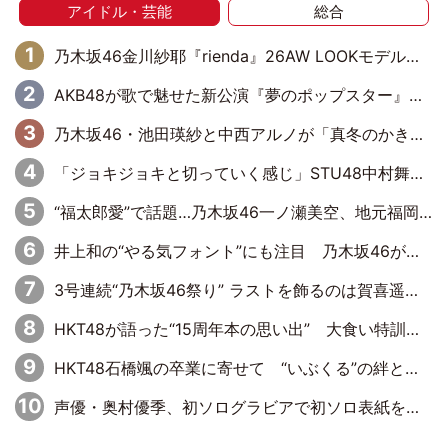
アイドル・芸能
総合
乃木坂46金川紗耶『rienda』26AW LOOKモデルに就任
AKB48が歌で魅せた新公演『夢のポップスター』 初日から全身全霊のステージ
乃木坂46・池田瑛紗と中西アルノが「真冬のかき氷」騒動で火花散らす！ 因縁の裏にあるのは、逆境をともに“凌”ぐ似た者同士の絆
「ジョキジョキと切っていく感じ」STU48中村舞、新しい挑戦は自らの手で
“福太郎愛”で話題…乃木坂46一ノ瀬美空、地元福岡『めんべい25周年トップサポーター』に就任
井上和の“やる気フォント”にも注目 乃木坂46が挑んだ書道パフォーマンスの舞台裏
3号連続“乃木坂46祭り” ラストを飾るのは賀喜遥香…5年ぶりの登場に「5年分大人になった私を見ていただけたら」
HKT48が語った“15周年本の思い出” 大食い特訓・守護霊企画・制服グラビア…盛りだくさんの裏話
HKT48石橋颯の卒業に寄せて “いぶくる”の絆と後輩・龍頭綺音の決意
声優・奥村優季、初ソログラビアで初ソロ表紙を飾る！ 初めて見せる表情や、声優を志したきっかけなどを語った必読のインタビューを掲載