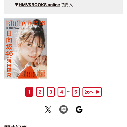
▼
HMV&BOOKS online
で購入
…
1
2
3
4
5
次へ