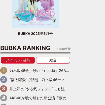
BUBKA 2025年5月号
BUBKA RANKING
17:30更新
アイドル・芸能
総合
乃木坂46金川紗耶『rienda』26AW LOOKモデルに就任
“福太郎愛”で話題…乃木坂46一ノ瀬美空、地元福岡『めんべい25周年トップサポーター』に就任
井上和の“やる気フォント”にも注目 乃木坂46が挑んだ書道パフォーマンスの舞台裏
AKB48が歌で魅せた新公演『夢のポップスター』 初日から全身全霊のステージ