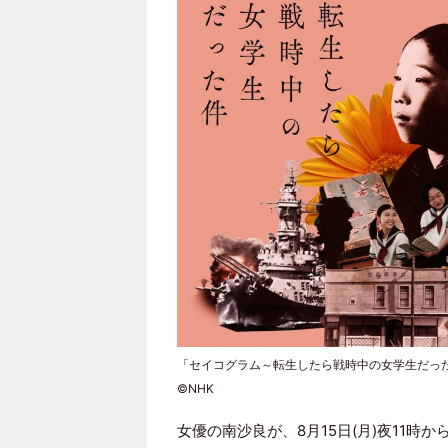
「セイコグラム～転生したら戦時中の女学生だっ
©NHK
女優
の
南沙良
が、8月15日(月)夜11時