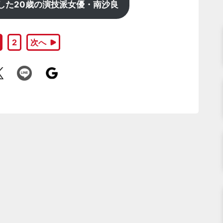
演した20歳の演技派女優・南沙良
2
次へ