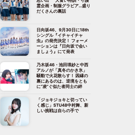
思い出” 大食い特訓・守護
霊企画・制服グラビア…盛り
だくさんの裏話
日向坂46、9月30日に18th
シングル『イチャイチャ
虫』の発売決定！ フォーメ
ーションは『日向坂で会い
ましょう』にて発表
乃木坂46・池田瑛紗と中西
アルノが「真冬のかき氷」
騒動で火花散らす！ 因縁の
裏にあるのは、逆境をとも
に“凌”ぐ似た者同士の絆
「ジョキジョキと切ってい
く感じ」STU48中村舞、新
しい挑戦は自らの手で