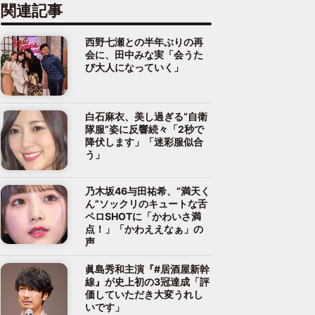
関連記事
西野七瀬との半年ぶりの再
会に、田中みな実「会うた
び大人になっていく」
白石麻衣、美し過ぎる“自衛
隊服”姿に反響続々「2秒で
降伏します」「迷彩服似合
う」
乃木坂46与田祐希、“満天く
ん”ソックリのキュートな舌
ペロSHOTに「かわいさ満
点！」「かわええなぁ」の
声
眞島秀和主演『#居酒屋新幹
線』が史上初の3冠達成「評
価していただき大変うれし
いです」