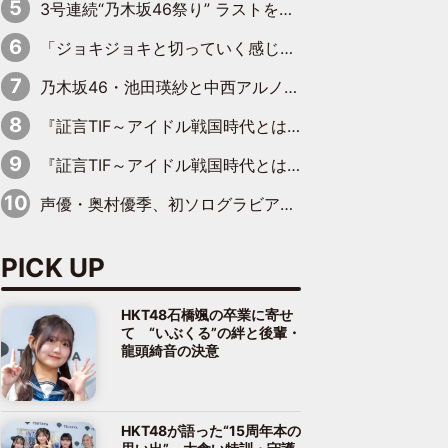
3号連続“乃木坂46祭り” ラストを飾るのは賀喜遥香…5年ぶりの登場に「5年分大人になった私を見ていただけたら」
「ジョキジョキと切っていく感じ」STU48中村舞、新しい挑戦は自らの手で
乃木坂46・池田瑛紗と中西アルノが「真冬のかき氷」騒動で火花散らす！ 因縁の裏にあるのは、逆境をともに“凌”ぐ似た者同士の絆
『証言TIF～アイドル戦国時代とはなんだったのか～』第11回：私立恵比寿中学・真山りか×安本彩花「TIFで10年ぶりのキョンシーメイクをしたら、場を完全に引かせてしまって。時代が変わったんだなって」
『証言TIF～アイドル戦国時代とはなんだったのか～』第6回：でんぱ組.inc・古川未鈴×相沢梨紗「『ハロプロやりたかったな』って言ったら、夢眠ねむさんに『てめえはでんぱ組．incなんだよ！』って肩パンされて(笑)」
声優・奥村優季、初ソログラビアで初ソロ表紙を飾る！ 初めて見せる表情や、声優を志したきっかけなどを語った必読のインタビューを掲載
PICK UP
HKT48石橋颯の卒業に寄せ
て “いぶくる”の絆と後輩・
龍頭綺音の決意
HKT48が語った“15周年本の