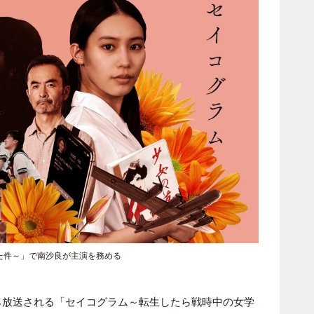
た件～」で南沙良が主演を務める
から放送される「
セイコグラム
～
転生
したら戦時中の女学