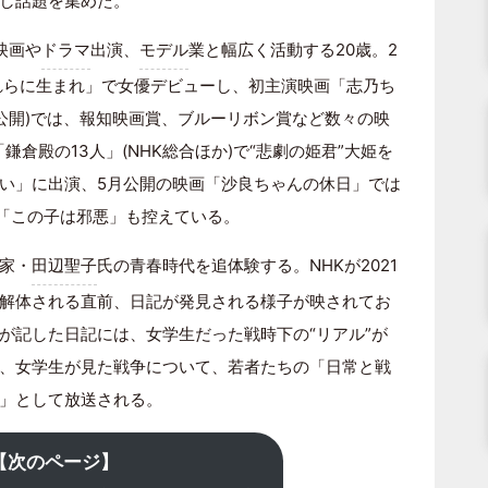
し話題を集めた。
映画や
ドラマ
出演、
モデル
業と幅広く活動する20歳。2
われらに生まれ」で女優デビューし、初主演映画「志乃ち
年公開)では、報知映画賞、ブルーリボン賞など数々の映
鎌倉殿の13人」(NHK総合ほか)で“悲劇の姫君”大姫を
い」に出演、5月公開の映画「沙良ちゃんの休日」では
画「この子は邪悪」も控えている。
家・
田辺聖子
氏の青春時代を追体験する。NHKが2021
解体される直前、日記が発見される様子が映されてお
が記した日記には、女学生だった戦時下の“リアル”が
、女学生が見た戦争について、若者たちの「日常と戦
」として放送される。
【次のページ】