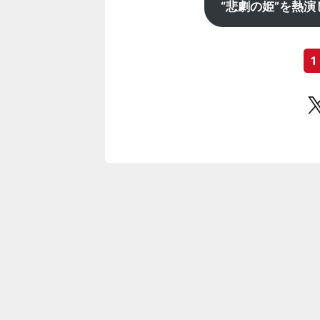
“悲劇の姫”を熱
1