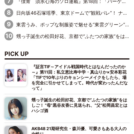
『僕青 須永心海のソロ連載』第18回：「バーゲンセールハンターみうな inしまむら」編
日向坂46石塚瑶季、東京ドームで“観戦バレ”！ ナイツ・塙も認めた「巨人に詳しすぎるアイドル」は元VENUSスクール生で杉内コーチ推し⁉
東雲うみ、ポップな制服姿で魅せる“東雲グリーン”の正体
甥っ子誕生の松田好花、京都で“ふたつの家族”をはしご！ “母”黒谷友香に見送られ、“父”松岡昌宏とはハシゴ酒
PICK UP
『証言TIF～アイドル戦国時代とはなんだったのか
～』第11回：私立恵比寿中学・真山りか×安本彩花
「TIFで10年ぶりのキョンシーメイクをしたら、場
を完全に引かせてしまって。時代が変わったんだな
って」
甥っ子誕生の松田好花、京都で“ふたつの家族”をは
しご！ “母”黒谷友香に見送られ、“父”松岡昌宏とは
ハシゴ酒
AKB48 21期研究生・森川優、可愛さもある大人の
女性に