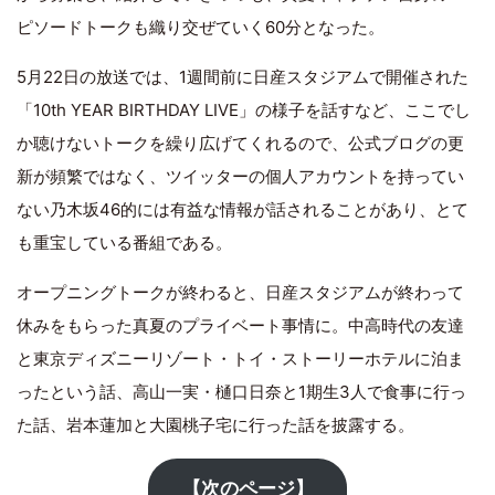
ピソードトークも織り交ぜていく60分となった。
5月22日の放送では、1週間前に日産スタジアムで開催された
「10th YEAR BIRTHDAY LIVE」の様子を話すなど、ここでし
か聴けないトークを繰り広げてくれるので、公式ブログの更
新が頻繁ではなく、ツイッターの個人アカウントを持ってい
ない乃木坂46的には有益な情報が話されることがあり、とて
も重宝している番組である。
オープニングトークが終わると、日産スタジアムが終わって
休みをもらった真夏のプライベート事情に。中高時代の友達
と東京ディズニーリゾート・トイ・ストーリーホテルに泊ま
ったという話、高山一実・樋口日奈と1期生3人で食事に行っ
た話、岩本蓮加と大園桃子宅に行った話を披露する。
【次のページ】