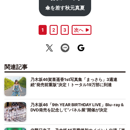
傘を差す秋元真夏
1
2
3
次へ
関連記事
乃木坂46賀喜遥香1st写真集「まっさら」3週連
続“発売前重版”決定！トータル19万部に到達
乃木坂46「9th YEAR BIRTHDAY LIVE」Blu-ray＆
DVD発売を記念して“パネル展”開催が決定