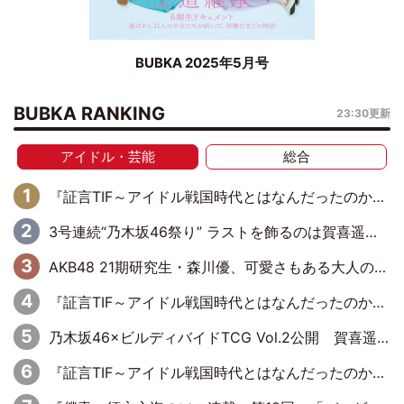
BUBKA 2025年5月号
BUBKA RANKING
23:30更新
アイドル・芸能
総合
『証言TIF～アイドル戦国時代とはなんだったのか～』第6回：でんぱ組.inc・古川未鈴×相沢梨紗「『ハロプロやりたかったな』って言ったら、夢眠ねむさんに『てめえはでんぱ組．incなんだよ！』って肩パンされて(笑)」
3号連続“乃木坂46祭り” ラストを飾るのは賀喜遥香…5年ぶりの登場に「5年分大人になった私を見ていただけたら」
AKB48 21期研究生・森川優、可愛さもある大人の女性に
『証言TIF～アイドル戦国時代とはなんだったのか～』第10回：さくら学院・武藤彩未×飯田らうら「正直、中3で辞めるというのを信じてなくて。そう言われてはいたけど、嘘でしょって」
乃木坂46×ビルディバイドTCG Vol.2公開 賀喜遥香＆田村真佑が『京まふ』ステージに登壇
『証言TIF～アイドル戦国時代とはなんだったのか～』第11回：私立恵比寿中学・真山りか×安本彩花「TIFで10年ぶりのキョンシーメイクをしたら、場を完全に引かせてしまって。時代が変わったんだなって」