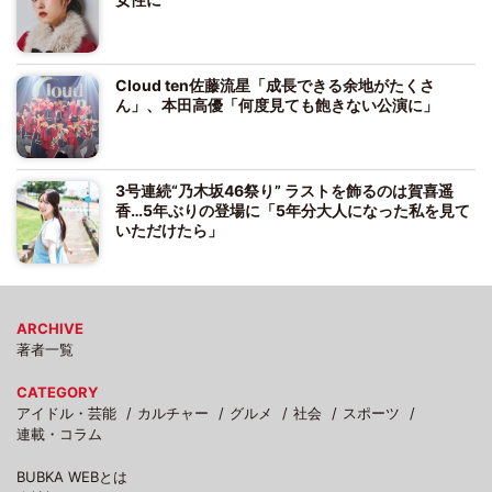
Cloud ten佐藤流星「成長できる余地がたくさ
ん」、本田高優「何度見ても飽きない公演に」
3号連続“乃木坂46祭り” ラストを飾るのは賀喜遥
香…5年ぶりの登場に「5年分大人になった私を見て
いただけたら」
ARCHIVE
著者一覧
CATEGORY
アイドル・芸能
カルチャー
グルメ
社会
スポーツ
連載・コラム
BUBKA WEBとは