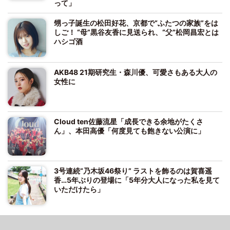
って」
甥っ子誕生の松田好花、京都で“ふたつの家族”をは
しご！ “母”黒谷友香に見送られ、“父”松岡昌宏とは
ハシゴ酒
AKB48 21期研究生・森川優、可愛さもある大人の
女性に
Cloud ten佐藤流星「成長できる余地がたくさ
ん」、本田高優「何度見ても飽きない公演に」
3号連続“乃木坂46祭り” ラストを飾るのは賀喜遥
香…5年ぶりの登場に「5年分大人になった私を見て
いただけたら」