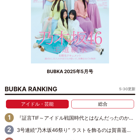
BUBKA 2025年5月号
BUBKA RANKING
5:30更新
アイドル・芸能
総合
『証言TIF～アイドル戦国時代とはなんだったのか～』第6回：でんぱ組.inc・古川未鈴×相沢梨紗「『ハロプロやりたかったな』って言ったら、夢眠ねむさんに『てめえはでんぱ組．incなんだよ！』って肩パンされて(笑)」
3号連続“乃木坂46祭り” ラストを飾るのは賀喜遥香…5年ぶりの登場に「5年分大人になった私を見ていただけたら」