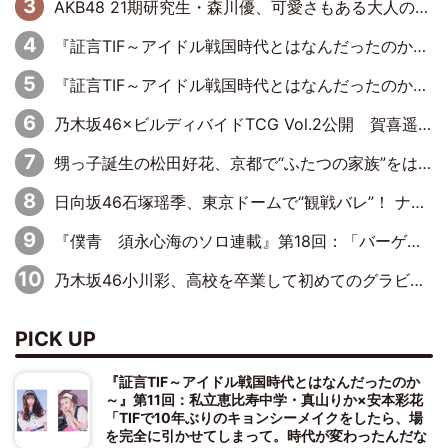
AKB48 21期研究生・森川優、可愛さもある大人の女性に
『証言TIF～アイドル戦国時代とはなんだったのか～』第11回：私立恵比寿中学・真山りか×安本彩花「TIFで10年ぶりのキョンシーメイクをしたら、場を完全に引かせてしまって。時代が変わったんだなって」
『証言TIF～アイドル戦国時代とはなんだったのか～』第10回：さくら学院・武藤彩未×飯田らうら「正直、中3で辞めるというのを信じてなくて。そう言われてはいたけど、嘘でしょって」
乃木坂46×ビルディバイドTCG Vol.2公開 賀喜遥香＆田村真佑が『京まふ』ステージに登壇
甥っ子誕生の松田好花、京都で“ふたつの家族”をはしご！ “母”黒谷友香に見送られ、“父”松岡昌宏とはハシゴ酒
日向坂46石塚瑶季、東京ドームで“観戦バレ”！ ナイツ・塙も認めた「巨人に詳しすぎるアイドル」は元VENUSスクール生で杉内コーチ推し⁉
『僕青 須永心海のソロ連載』第18回：「バーゲンセールハンターみうな inしまむら」編
乃木坂46小川彩、高校を卒業して初めてのグラビア「大人になった感じがしました(笑)」
PICK UP
『証言TIF～アイドル戦国時代とはなんだったのか
～』第11回：私立恵比寿中学・真山りか×安本彩花
「TIFで10年ぶりのキョンシーメイクをしたら、場
を完全に引かせてしまって。時代が変わったんだな