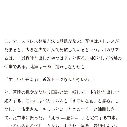
ここで、ストレス発散方法に話題が及ぶ。花澤はストレスが
たまると、大きな声で叫んで発散しているという。バカリズ
ムは、「最近吐き出したやつは？」と振る。MCとして当然の
仕事である。花澤は一瞬、躊躇しながらも、
「忙しいからよぉ、近況トークなんかないわ!!!」
と、普段の穏やかな語り口調とは一転して、本能むき出しで
絶叫する。これにはバカリズムも「すごいなぁ」と感心。し
かし、「市來さん、ちょっといっときます？」と油断しきっ
ていた市來に振った。「えっ……急に……」と絶句する市來。
「いろいろあるでしょうから。もうね、最悪、音消すんで」