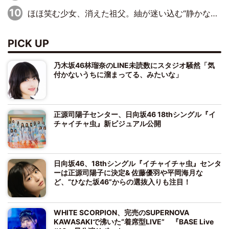
ほほ笑む少女、消えた祖父。紬が迷い込む“静かな恐怖”――『路地裏ホテル』EP4
PICK UP
乃木坂46林瑠奈のLINE未読数にスタジオ騒然「気
付かないうちに溜まってる、みたいな」
正源司陽子センター、日向坂46 18thシングル『イ
チャイチャ虫』新ビジュアル公開
日向坂46、18thシングル『イチャイチャ虫』センタ
ーは正源司陽子に決定& 佐藤優羽や平岡海月な
ど、“ひなた坂46”からの選抜入りも注目！
WHITE SCORPION、完売のSUPERNOVA
KAWASAKIで沸いた“着席型LIVE” 『BASE Live