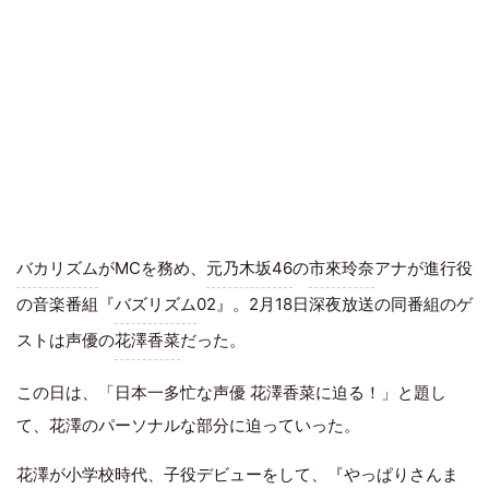
バカリズム
がMCを務め、
元乃木坂46
の
市來玲奈
アナが進行役
の音楽番組『
バズリズム
02』。2月18日深夜放送の同番組のゲ
ストは声優の
花澤香菜
だった。
この日は、「日本一多忙な声優 花澤香菜に迫る！」と題し
て、花澤のパーソナルな部分に迫っていった。
花澤が小学校時代、子役デビューをして、『やっぱりさんま