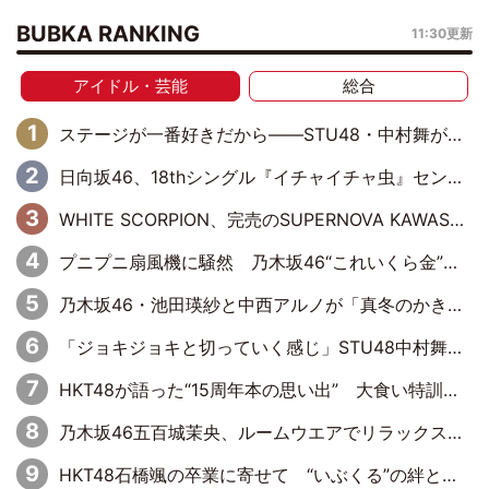
BUBKA RANKING
11:30更新
アイドル・芸能
総合
ステージが一番好きだから――STU48・中村舞が描く“これからの私”
日向坂46、18thシングル『イチャイチャ虫』センターは正源司陽子に決定& 佐藤優羽や平岡海月など、“ひなた坂46”からの選抜入りも注目！
WHITE SCORPION、完売のSUPERNOVA KAWASAKIで沸いた“着席型LIVE” 『BASE Live #16』昼公演リポート
プニプニ扇風機に騒然 乃木坂46“これいくら金”延長中は今回もわちゃわちゃ全開
乃木坂46・池田瑛紗と中西アルノが「真冬のかき氷」騒動で火花散らす！ 因縁の裏にあるのは、逆境をともに“凌”ぐ似た者同士の絆
「ジョキジョキと切っていく感じ」STU48中村舞、新しい挑戦は自らの手で
HKT48が語った“15周年本の思い出” 大食い特訓・守護霊企画・制服グラビア…盛りだくさんの裏話
乃木坂46五百城茉央、ルームウエアでリラックス「今回のグラビアを見て成長を感じていただけるとうれしい」
HKT48石橋颯の卒業に寄せて “いぶくる”の絆と後輩・龍頭綺音の決意