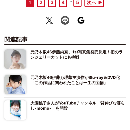
…
1
2
3
4
5
次へ
関連記事
元乃木坂46伊藤純奈、1st写真集発売決定！初のラ
ンジェリーカットにも挑戦
元乃木坂46伊藤万理華主演作がBlu-ray＆DVD化
「この作品に関われたことは一生の宝物」
大園桃子さんがYouTubeチャンネル「背伸びな暮ら
し-momo-」を開設