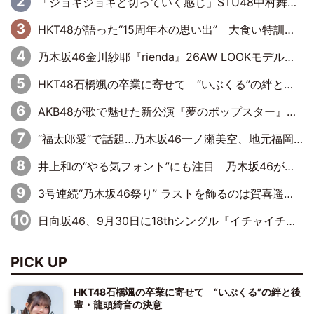
「ジョキジョキと切っていく感じ」STU48中村舞、新しい挑戦は自らの手で
HKT48が語った“15周年本の思い出” 大食い特訓・守護霊企画・制服グラビア…盛りだくさんの裏話
乃木坂46金川紗耶『rienda』26AW LOOKモデルに就任
HKT48石橋颯の卒業に寄せて “いぶくる”の絆と後輩・龍頭綺音の決意
AKB48が歌で魅せた新公演『夢のポップスター』 初日から全身全霊のステージ
“福太郎愛”で話題…乃木坂46一ノ瀬美空、地元福岡『めんべい25周年トップサポーター』に就任
井上和の“やる気フォント”にも注目 乃木坂46が挑んだ書道パフォーマンスの舞台裏
3号連続“乃木坂46祭り” ラストを飾るのは賀喜遥香…5年ぶりの登場に「5年分大人になった私を見ていただけたら」
日向坂46、9月30日に18thシングル『イチャイチャ虫』の発売決定！ フォーメーションは『日向坂で会いましょう』にて発表
PICK UP
HKT48石橋颯の卒業に寄せて “いぶくる”の絆と後
輩・龍頭綺音の決意