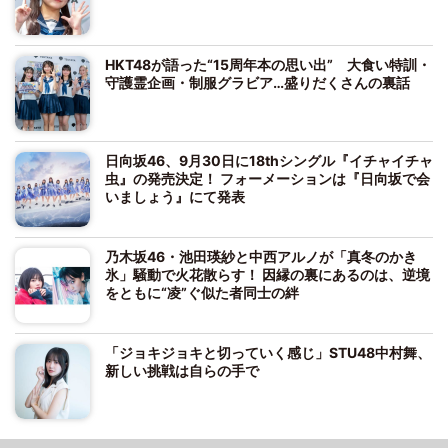
HKT48が語った“15周年本の思い出” 大食い特訓・
守護霊企画・制服グラビア…盛りだくさんの裏話
日向坂46、9月30日に18thシングル『イチャイチャ
虫』の発売決定！ フォーメーションは『日向坂で会
いましょう』にて発表
乃木坂46・池田瑛紗と中西アルノが「真冬のかき
氷」騒動で火花散らす！ 因縁の裏にあるのは、逆境
をともに“凌”ぐ似た者同士の絆
「ジョキジョキと切っていく感じ」STU48中村舞、
新しい挑戦は自らの手で