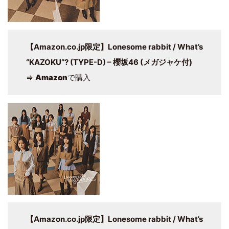
【Amazon.co.jp限定】Lonesome rabbit / What’s
“KAZOKU”? (TYPE-D) – 櫻坂46 (メガジャケ付)
⇒
Amazon
で購入
【Amazon.co.jp限定】Lonesome rabbit / What’s