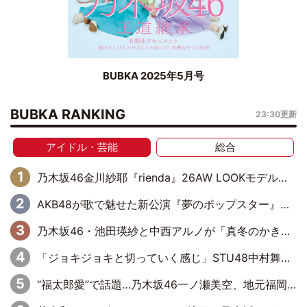
BUBKA 2025年5月号
BUBKA RANKING
23:30更新
アイドル・芸能
総合
乃木坂46金川紗耶『rienda』26AW LOOKモデルに就任
AKB48が歌で魅せた新公演『夢のポップスター』 初日から全身全霊のステージ
乃木坂46・池田瑛紗と中西アルノが「真冬のかき氷」騒動で火花散らす！ 因縁の裏にあるのは、逆境をともに“凌”ぐ似た者同士の絆
「ジョキジョキと切っていく感じ」STU48中村舞、新しい挑戦は自らの手で
“福太郎愛”で話題…乃木坂46一ノ瀬美空、地元福岡『めんべい25周年トップサポーター』に就任