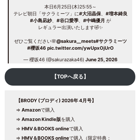
本日6月25日(木)25:55～
テレビ朝日「サクラミーツ」に
#大沼晶保
、
#増本綺良
#小島凪紗
、
#谷口愛季
、
#中嶋優月
が
レギュラー出演いたします🤣✨
ぜひご覧ください🌸
@sakura__meets
#サクラミーツ
#櫻坂46
pic.twitter.com/ywUpxOjUrO
— 櫻坂46 (@sakurazaka46)
June 25, 2026
【TOPへ戻る】
【BRODY (ブロディ) 2026年 4月号】
⇒
Amazon
で購入
⇒
Amazon Kindle版
を購入
⇒
HMV＆BOOKS online
で購入
⇒
HMV＆BOOKS online
で購入（限定特典：