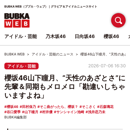
BUBKA WEB（ブブカ・ウェブ）｜グラビア＆アイドルニュースサイト
アイドル・芸能
乃木坂46
日向坂46
櫻坂46
BUBKA WEB
アイドル・芸能のニュース
櫻坂46山下瞳月、“天性のあ
2026-07-06 16:30
アイドル・芸能
櫻坂46山下瞳月、“天性のあざとさ”に
先輩＆同期もメロメロ「勘違いしちゃ
いますよね」
櫻坂46
田村保乃
そこ曲がったら、櫻坂？
そこさく
石森璃花
谷口愛季
山下瞳月
村井優
サンシャイン池崎
浅井恋乃未
BUBKA編集部