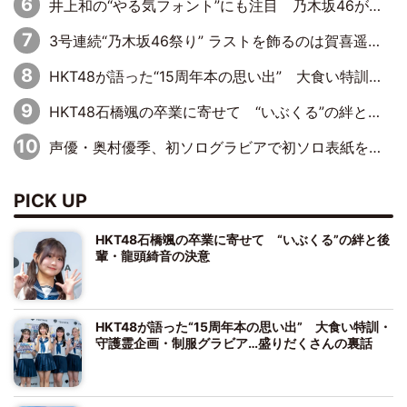
井上和の“やる気フォント”にも注目 乃木坂46が挑んだ書道パフォーマンスの舞台裏
3号連続“乃木坂46祭り” ラストを飾るのは賀喜遥香…5年ぶりの登場に「5年分大人になった私を見ていただけたら」
HKT48が語った“15周年本の思い出” 大食い特訓・守護霊企画・制服グラビア…盛りだくさんの裏話
HKT48石橋颯の卒業に寄せて “いぶくる”の絆と後輩・龍頭綺音の決意
声優・奥村優季、初ソログラビアで初ソロ表紙を飾る！ 初めて見せる表情や、声優を志したきっかけなどを語った必読のインタビューを掲載
PICK UP
HKT48石橋颯の卒業に寄せて “いぶくる”の絆と後
輩・龍頭綺音の決意
HKT48が語った“15周年本の思い出” 大食い特訓・
守護霊企画・制服グラビア…盛りだくさんの裏話