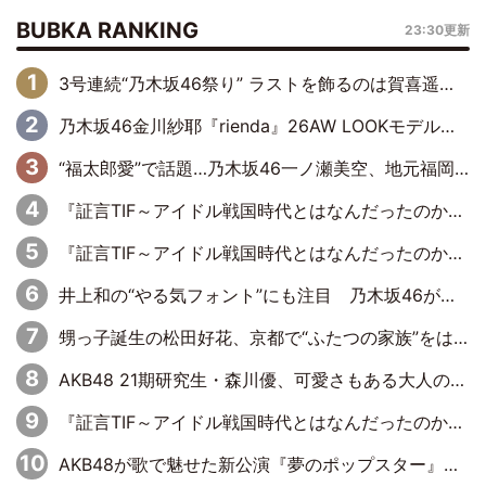
BUBKA RANKING
23:30更新
3号連続“乃木坂46祭り” ラストを飾るのは賀喜遥香…5年ぶりの登場に「5年分大人になった私を見ていただけたら」
乃木坂46金川紗耶『rienda』26AW LOOKモデルに就任
“福太郎愛”で話題…乃木坂46一ノ瀬美空、地元福岡『めんべい25周年トップサポーター』に就任
『証言TIF～アイドル戦国時代とはなんだったのか～』第6回：でんぱ組.inc・古川未鈴×相沢梨紗「『ハロプロやりたかったな』って言ったら、夢眠ねむさんに『てめえはでんぱ組．incなんだよ！』って肩パンされて(笑)」
『証言TIF～アイドル戦国時代とはなんだったのか～』第11回：私立恵比寿中学・真山りか×安本彩花「TIFで10年ぶりのキョンシーメイクをしたら、場を完全に引かせてしまって。時代が変わったんだなって」
井上和の“やる気フォント”にも注目 乃木坂46が挑んだ書道パフォーマンスの舞台裏
甥っ子誕生の松田好花、京都で“ふたつの家族”をはしご！ “母”黒谷友香に見送られ、“父”松岡昌宏とはハシゴ酒
AKB48 21期研究生・森川優、可愛さもある大人の女性に
『証言TIF～アイドル戦国時代とはなんだったのか～』第10回：さくら学院・武藤彩未×飯田らうら「正直、中3で辞めるというのを信じてなくて。そう言われてはいたけど、嘘でしょって」
AKB48が歌で魅せた新公演『夢のポップスター』 初日から全身全霊のステージ