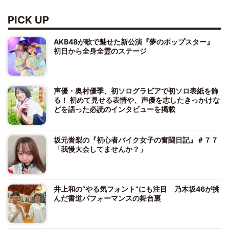
PICK UP
AKB48が歌で魅せた新公演『夢のポップスター』
初日から全身全霊のステージ
声優・奥村優季、初ソログラビアで初ソロ表紙を飾
る！ 初めて見せる表情や、声優を志したきっかけな
どを語った必読のインタビューを掲載
坂元誉梨の『初心者バイク女子の奮闘日記』＃７７
「我慢大会してませんか？」
井上和の“やる気フォント”にも注目 乃木坂46が挑
んだ書道パフォーマンスの舞台裏