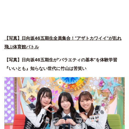
【写真】日向坂46五期生全員集合！“アザトカワイイ”が乱れ
飛ぶ体育館バトル
【写真】日向坂46五期生が“バラエティの基本”を体験学習
『いいとも』知らない世代に竹山は苦笑い