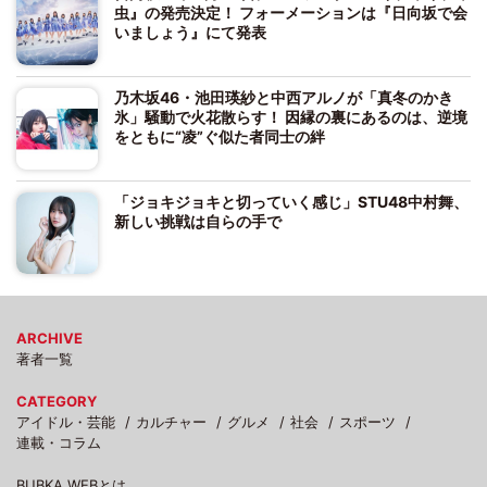
虫』の発売決定！ フォーメーションは『日向坂で会
いましょう』にて発表
乃木坂46・池田瑛紗と中西アルノが「真冬のかき
氷」騒動で火花散らす！ 因縁の裏にあるのは、逆境
をともに“凌”ぐ似た者同士の絆
「ジョキジョキと切っていく感じ」STU48中村舞、
新しい挑戦は自らの手で
ARCHIVE
著者一覧
CATEGORY
アイドル・芸能
カルチャー
グルメ
社会
スポーツ
連載・コラム
BUBKA WEBとは