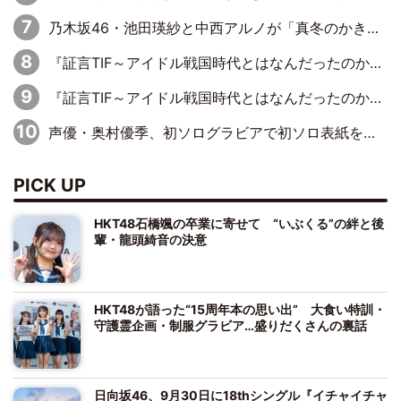
乃木坂46・池田瑛紗と中西アルノが「真冬のかき氷」騒動で火花散らす！ 因縁の裏にあるのは、逆境をともに“凌”ぐ似た者同士の絆
『証言TIF～アイドル戦国時代とはなんだったのか～』第11回：私立恵比寿中学・真山りか×安本彩花「TIFで10年ぶりのキョンシーメイクをしたら、場を完全に引かせてしまって。時代が変わったんだなって」
『証言TIF～アイドル戦国時代とはなんだったのか～』第6回：でんぱ組.inc・古川未鈴×相沢梨紗「『ハロプロやりたかったな』って言ったら、夢眠ねむさんに『てめえはでんぱ組．incなんだよ！』って肩パンされて(笑)」
声優・奥村優季、初ソログラビアで初ソロ表紙を飾る！ 初めて見せる表情や、声優を志したきっかけなどを語った必読のインタビューを掲載
PICK UP
HKT48石橋颯の卒業に寄せて “いぶくる”の絆と後
輩・龍頭綺音の決意
HKT48が語った“15周年本の思い出” 大食い特訓・
守護霊企画・制服グラビア…盛りだくさんの裏話
日向坂46、9月30日に18thシングル『イチャイチャ