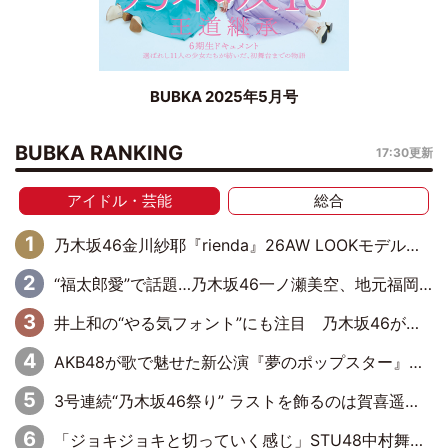
BUBKA 2025年5月号
BUBKA RANKING
17:30更新
アイドル・芸能
総合
乃木坂46金川紗耶『rienda』26AW LOOKモデルに就任
“福太郎愛”で話題…乃木坂46一ノ瀬美空、地元福岡『めんべい25周年トップサポーター』に就任
井上和の“やる気フォント”にも注目 乃木坂46が挑んだ書道パフォーマンスの舞台裏
AKB48が歌で魅せた新公演『夢のポップスター』 初日から全身全霊のステージ
3号連続“乃木坂46祭り” ラストを飾るのは賀喜遥香…5年ぶりの登場に「5年分大人になった私を見ていただけたら」
「ジョキジョキと切っていく感じ」STU48中村舞、新しい挑戦は自らの手で