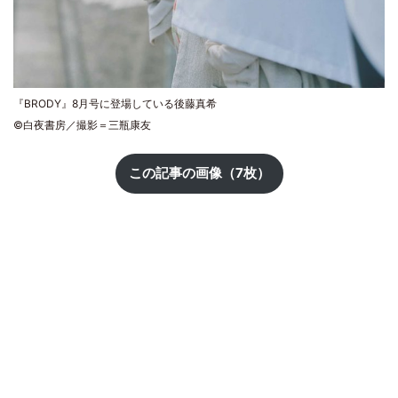
『BRODY』8月号に登場している後藤真希
©白夜書房／撮影＝三瓶康友
この記事の画像（7枚）