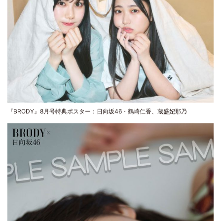
『BRODY』8月号特典ポスター：日向坂46・鶴崎仁香、蔵盛妃那乃