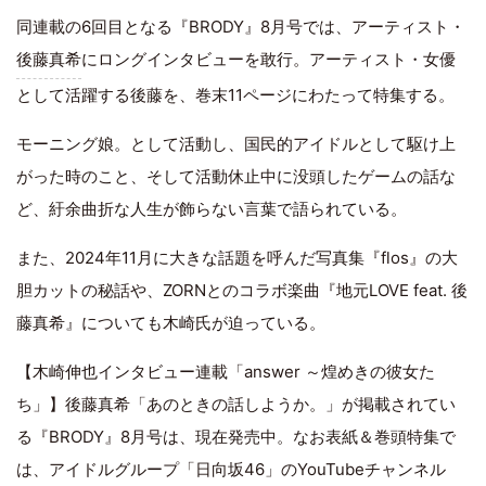
同連載の6回目となる『BRODY』8月号では、アーティスト・
後藤真希
にロングインタビューを敢行。アーティスト・女優
として活躍する後藤を、巻末11ページにわたって特集する。
モーニング娘。として活動し、国民的アイドルとして駆け上
がった時のこと、そして活動休止中に没頭したゲームの話な
ど、紆余曲折な人生が飾らない言葉で語られている。
また、2024年11月に大きな話題を呼んだ写真集『flos』の大
胆カットの秘話や、ZORNとのコラボ楽曲『地元LOVE feat. 後
藤真希』についても木崎氏が迫っている。
【木崎伸也インタビュー連載「answer ～煌めきの彼女た
ち」】後藤真希「あのときの話しようか。」が掲載されてい
る『BRODY』8月号は、現在発売中。なお表紙＆巻頭特集で
は、アイドルグループ「日向坂46」のYouTubeチャンネル