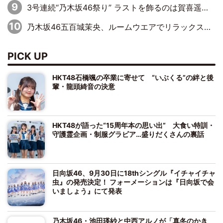
3号連続“乃木坂46祭り” ラストを飾るのは賀喜遥香…5年ぶりの登場に「5年分大人になった私を見ていただけたら」
乃木坂46五百城茉央、ルームウエアでリラックス「今回のグラビアを見て成長を感じていただけるとうれしい」
PICK UP
HKT48石橋颯の卒業に寄せて “いぶくる”の絆と後
輩・龍頭綺音の決意
HKT48が語った“15周年本の思い出” 大食い特訓・
守護霊企画・制服グラビア…盛りだくさんの裏話
日向坂46、9月30日に18thシングル『イチャイチャ
虫』の発売決定！ フォーメーションは『日向坂で会
いましょう』にて発表
乃木坂46・池田瑛紗と中西アルノが「真冬のかき