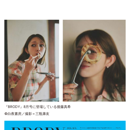
『BRODY』8月号に登場している後藤真希
©白夜書房／撮影＝三瓶康友