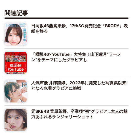
関連記事
日向坂46藤嶌果歩、17thSG発売記念『BRODY』表
紙を飾る
「櫻坂46×YouTube」大特集！山下瞳月“ラーメ
ン”をテーマにしたグラビアも
人気声優 井澤詩織、2023年に発売した写真集以来
となる水着グラビアに挑戦
元SKE48 菅原茉椰、卒業後“初”グラビア…大人の魅
力あふれるランジェリーショット