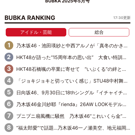
BUBKA 2025年5月号
BUBKA RANKING
17:30更新
アイドル・芸能
総合
乃木坂46・池田瑛紗と中西アルノが「真冬のかき氷」騒動で火花散らす！ 因縁の裏にあるのは、逆境をともに“凌”ぐ似た者同士の絆
HKT48が語った“15周年本の思い出” 大食い特訓・守護霊企画・制服グラビア…盛りだくさんの裏話
HKT48石橋颯の卒業に寄せて “いぶくる”の絆と後輩・龍頭綺音の決意
「ジョキジョキと切っていく感じ」STU48中村舞、新しい挑戦は自らの手で
日向坂46、9月30日に18thシングル『イチャイチャ虫』の発売決定！ フォーメーションは『日向坂で会いましょう』にて発表
乃木坂46金川紗耶『rienda』26AW LOOKモデルに就任
プニプニ扇風機に騒然 乃木坂46“これいくら金”延長中は今回もわちゃわちゃ全開
“福太郎愛”で話題…乃木坂46一ノ瀬美空、地元福岡『めんべい25周年トップサポーター』に就任