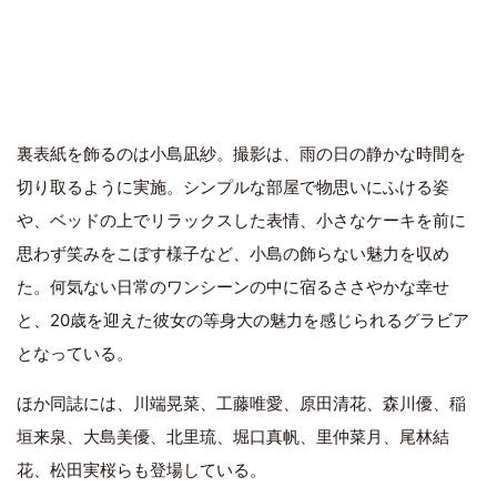
裏表紙を飾るのは小島凪紗。撮影は、雨の日の静かな時間を
切り取るように実施。シンプルな部屋で物思いにふける姿
や、ベッドの上でリラックスした表情、小さなケーキを前に
思わず笑みをこぼす様子など、小島の飾らない魅力を収め
た。何気ない日常のワンシーンの中に宿るささやかな幸せ
と、20歳を迎えた彼女の等身大の魅力を感じられるグラビア
となっている。
ほか同誌には、川端晃菜、工藤唯愛、原田清花、森川優、稲
垣来泉、大島美優、北里琉、堀口真帆、里仲菜月、尾林結
花、松田実桜らも登場している。