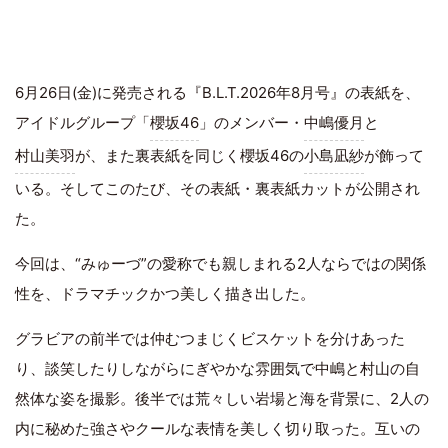
6月26日(金)に発売される『B.L.T.2026年8月号』の表紙を、
アイドルグループ「
櫻坂46
」のメンバー・
中嶋優月
と
村山美羽
が、また裏表紙を同じく櫻坂46の
小島凪紗
が飾って
いる。そしてこのたび、その表紙・裏表紙カットが公開され
た。
今回は、“みゅーづ”の愛称でも親しまれる2人ならではの関係
性を、ドラマチックかつ美しく描き出した。
グラビアの前半では仲むつまじくビスケットを分けあった
り、談笑したりしながらにぎやかな雰囲気で中嶋と村山の自
然体な姿を撮影。後半では荒々しい岩場と海を背景に、2人の
内に秘めた強さやクールな表情を美しく切り取った。互いの