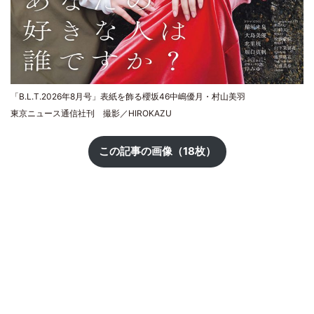
「B.L.T.2026年8月号」表紙を飾る櫻坂46中嶋優月・村山美羽
東京ニュース通信社刊 撮影／HIROKAZU
この記事の画像（18枚）