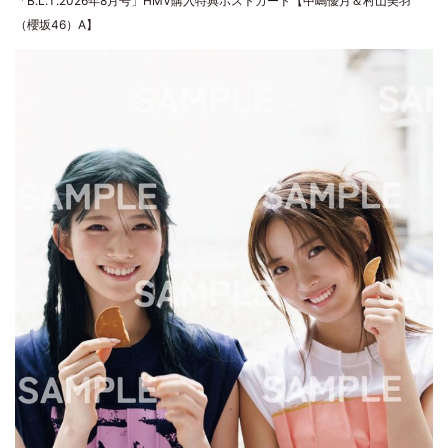
「B.L.T.2026年8月号」HMV購入特典ポストカード【中嶋優月＆村山美羽
（櫻坂46）A】