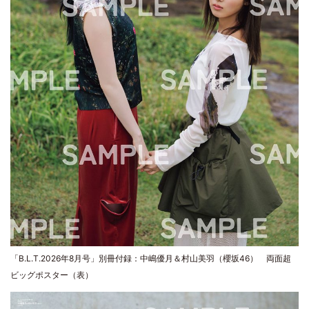
「B.L.T.2026年8月号」別冊付録：中嶋優月＆村山美羽（櫻坂46） 両面超
ビッグポスター（表）