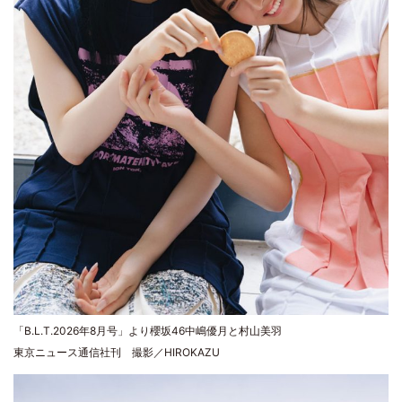
「B.L.T.2026年8月号」より櫻坂46中嶋優月と村山美羽
東京ニュース通信社刊 撮影／HIROKAZU