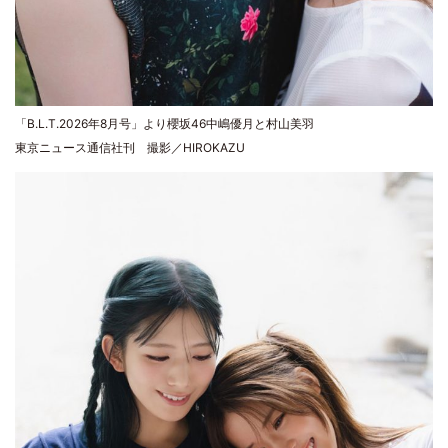
「B.L.T.2026年8月号」より櫻坂46中嶋優月と村山美羽
東京ニュース通信社刊 撮影／HIROKAZU