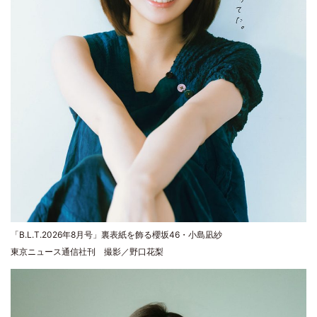
「B.L.T.2026年8月号」裏表紙を飾る櫻坂46・小島凪紗
東京ニュース通信社刊 撮影／野口花梨