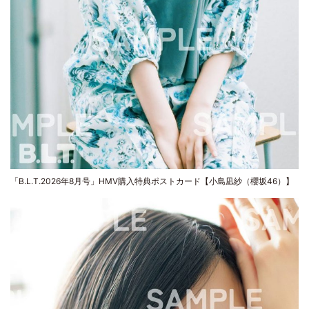
「B.L.T.2026年8月号」HMV購入特典ポストカード【小島凪紗（櫻坂46）】