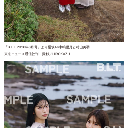
「B.L.T.2026年8月号」より櫻坂46中嶋優月と村山美羽
東京ニュース通信社刊 撮影／HIROKAZU