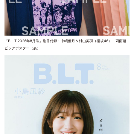
「B.L.T.2026年8月号」別冊付録：中嶋優月＆村山美羽（櫻坂46） 両面超
ビッグポスター（裏）