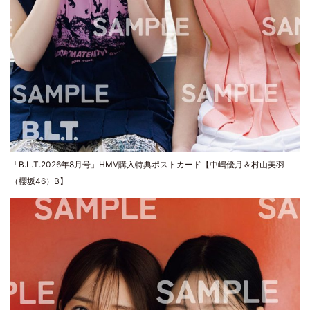
「B.L.T.2026年8月号」HMV購入特典ポストカード【中嶋優月＆村山美羽
（櫻坂46）B】