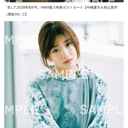
「B.L.T.2026年8月号」HMV購入特典ポストカード【中嶋優月＆村山美羽
（櫻坂46）C】